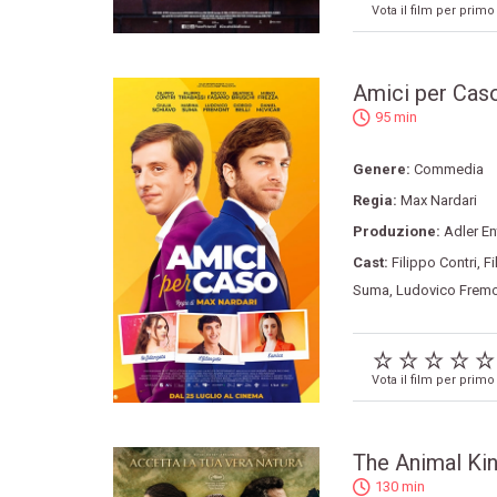
Vota il film per primo
Amici per Cas
95 min
Genere:
Commedia
Regia:
Max Nardari
Produzione:
Adler En
Cast:
Filippo Contri
,
Fi
Suma
,
Ludovico Frem
Vota il film per primo
The Animal K
130 min