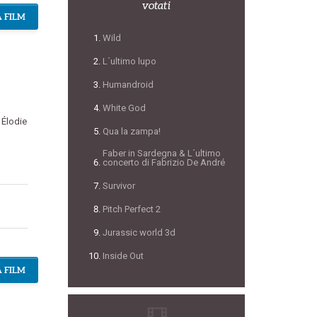
votati
 FILM
Wild
L´ultimo lupo
Humandroid
White God
,
Élodie
Qua la zampa!
Faber in Sardegna & L´ultimo
concerto di Fabrizio De André
Survivor
Pitch Perfect 2
Jurassic world 3d
Inside Out
 FILM