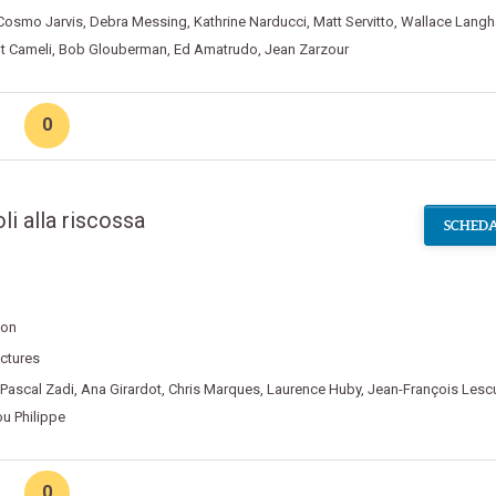
Cosmo Jarvis
,
Debra Messing
,
Kathrine Narducci
,
Matt Servitto
,
Wallace Lang
t Cameli
,
Bob Glouberman
,
Ed Amatrudo
,
Jean Zarzour
0
li alla riscossa
SCHEDA
son
ictures
Pascal Zadi
,
Ana Girardot
,
Chris Marques
,
Laurence Huby
,
Jean-François Lesc
u Philippe
0