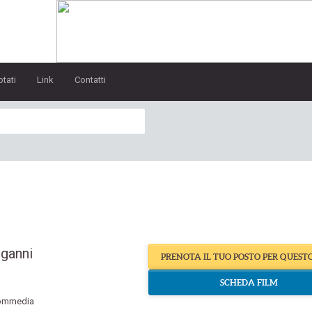
otati
Link
Contatti
nganni
PRENOTA IL TUO POSTO PER QUEST
SCHEDA FILM
ommedia