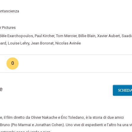
antascienza
 Pictures
dèle Exarchopoulos
,
Paul Kircher
,
Tom Mercier
,
Billie Blain
,
Xavier Aubert
,
Saadi
hard
,
Louise Lehry
,
Jean Boronat
,
Nicolas Avinée
0
le
SCHEDA
le
,
il film diretto da Olivier Nakache e Éric Toledano
,
è la storia di due amici
 Bruno (Pio Marmaï e Jonathan Cohen). Uno vive di espedienti e l’altro ha una vi