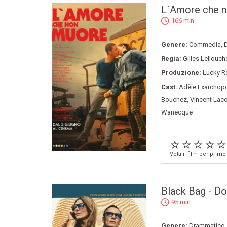
L´Amore che 
166 min
Genere:
Commedia
,
Regia:
Gilles Lellouch
Produzione:
Lucky R
Cast:
Adèle Exarchop
Bouchez
,
Vincent Lac
Wanecque
Vota il film per primo
Black Bag - D
95 min
Genere:
Drammatico