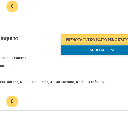
0
inguino
PRENOTA IL TUO POSTO PER QUEST
SCHEDA FILM
entura
,
Dramma
ann
ana Barraza
,
Nicolás Francella
,
Alexia Moyano
,
Rocío Hernández
0