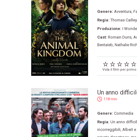
Genere:
Avventura
,
F
Regia:
Thomas Cailley
Produzione:
I Wonder
Cast:
Romain Duris
,
A
Bentaïeb
,
Nathalie Ric
Vota il film per primo
Un anno diffici
118 min
Genere:
Commedia
Regia:
Un anno diffici
incorreggibili
,
Albert e