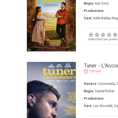
Regia:
Kat Coiro
Produzione:
Cast:
Halle Bailey
,
Reg
Vota il film per primo
Tuner - L'Acco
109 min
Genere:
Commedia
,
Regia:
Daniel Roher
Produzione:
Cast:
Leo Woodall
,
Du