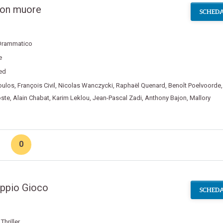
non muore
SCHEDA
Drammatico
e
ed
oulos
,
François Civil
,
Nicolas Wanczycki
,
Raphaël Quenard
,
Benoît Poelvoorde
oste
,
Alain Chabat
,
Karim Leklou
,
Jean-Pascal Zadi
,
Anthony Bajon
,
Mallory
0
oppio Gioco
SCHEDA
,
Thriller