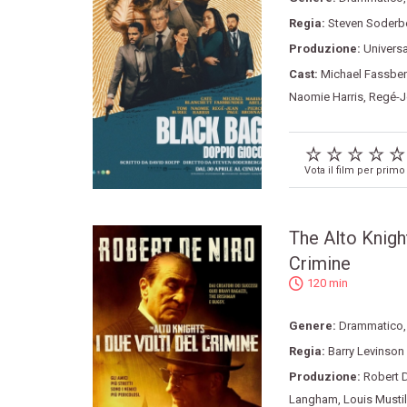
Regia:
Steven Soderb
Produzione:
Universa
Cast:
Michael Fassbe
Naomie Harris
,
Regé-J
Vota il film per primo
The Alto Knight
Crimine
120 min
Genere:
Drammatico
Regia:
Barry Levinson
Produzione:
Robert 
Langham
,
Louis Mustil