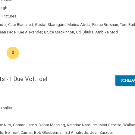
ergh
l Pictures
nder
,
Cate Blanchett
,
Gustaf Skarsgård
,
Marisa Abela
,
Pierce Brosnan
,
Tom Bur
ean Page
,
Kae Alexander
,
Bruce Mackinnon
,
Orli Shuka
,
Ambika Mod
0
s - I Due Volti del
SCHEDA
,
Thriller
De Niro
,
Cosmo Jarvis
,
Debra Messing
,
Kathrine Narducci
,
Matt Servitto
,
Walla
lo
,
Belmont Cameli
,
Bob Glouberman
,
Ed Amatrudo
,
Jean Zarzour