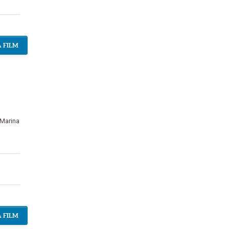
 FILM
Marina
 FILM