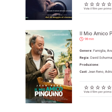
Vota il film per primo
Il Mio Amico P
98 min
Genere:
Famiglia
,
Avv
Regia:
David Schurm
Produzione:
Cast:
Jean Reno
,
Adri
Vota il film per primo