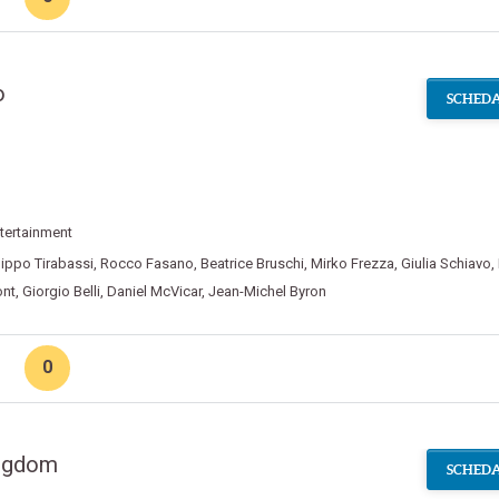
o
SCHEDA
tertainment
lippo Tirabassi
,
Rocco Fasano
,
Beatrice Bruschi
,
Mirko Frezza
,
Giulia Schiavo
,
ont
,
Giorgio Belli
,
Daniel McVicar
,
Jean-Michel Byron
0
ingdom
SCHEDA