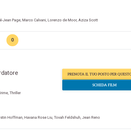
é-Jean Page
,
Marco Calvani
,
Lorenzo de Moor
,
Aziza Scott
0
rdatore
PRENOTA IL TUO POSTO PER QUEST
SCHEDA FILM
Crime
,
Thriller
stin Hoffman
,
Havana Rose Liu
,
Tovah Feldshuh
,
Jean Reno