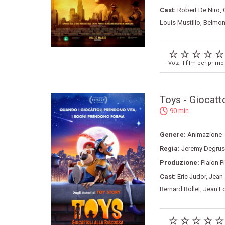
Cast:
Robert De Niro
,
Louis Mustillo
,
Belmon
Vota il film per primo
Toys - Giocatto
90 min
Genere:
Animazione
Regia:
Jeremy Degru
Produzione:
Plaion P
Cast:
Eric Judor
,
Jean-
Bernard Bollet
,
Jean Lo