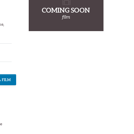
COMING SOON
film
ke
,
 FILM
ce