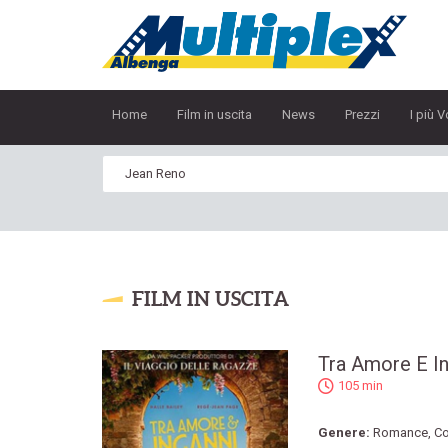
Home
Film in uscita
News
Prezzi
I più V
FILM IN USCITA
Tra Amore E I
105 min
Genere:
Romance
,
C