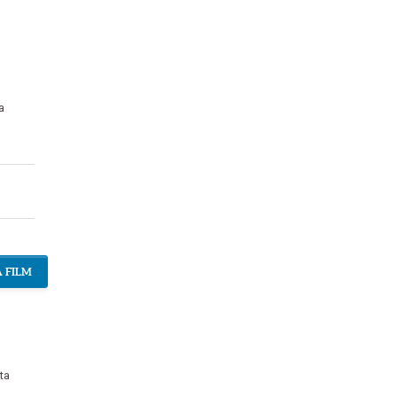
a
 FILM
ta