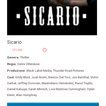
Sicario
121 min
Genere:
Thriller
Regia:
Denis Villeneuve
Produzione:
Black Label Media
,
Thunder Road Pictures
Cast:
Emily Blunt
,
Josh Brolin
,
Benicio Del Toro
,
Jon Bernthal
,
Victor
Garber
,
Jeffrey Donovan
,
Maximiliano Hernández
,
Raoul Trujillo
,
Daniel Kaluuya
,
Sarah Minnich
,
Lora Martinez-Cunningham
,
Dylan
Kenin
,
Alan Humphrey