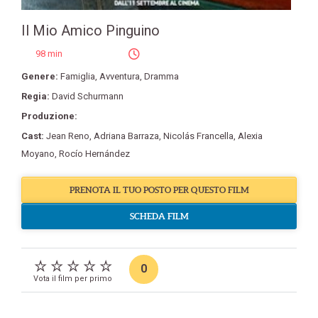
Il Mio Amico Pinguino
98 min
Genere:
Famiglia
,
Avventura
,
Dramma
Regia:
David Schurmann
Produzione:
Cast:
Jean Reno
,
Adriana Barraza
,
Nicolás Francella
,
Alexia
Moyano
,
Rocío Hernández
PRENOTA IL TUO POSTO PER QUESTO FILM
SCHEDA FILM
0
Vota il film per primo