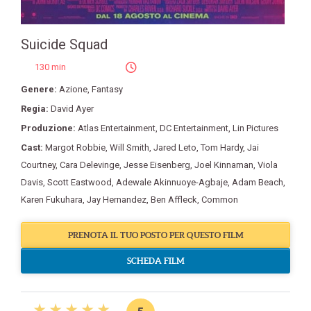
Suicide Squad
130 min
Genere:
Azione
,
Fantasy
Regia:
David Ayer
Produzione:
Atlas Entertainment
,
DC Entertainment
,
Lin Pictures
Cast:
Margot Robbie
,
Will Smith
,
Jared Leto
,
Tom Hardy
,
Jai
Courtney
,
Cara Delevinge
,
Jesse Eisenberg
,
Joel Kinnaman
,
Viola
Davis
,
Scott Eastwood
,
Adewale Akinnuoye-Agbaje
,
Adam Beach
,
Karen Fukuhara
,
Jay Hernandez
,
Ben Affleck
,
Common
PRENOTA IL TUO POSTO PER QUESTO FILM
SCHEDA FILM