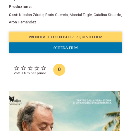
Produzione:
Cast:
Nicolás Zárate
,
Boris Quercia
,
Marcial Tagle
,
Catalina Stuardo
,
Arón Hernández
PRENOTA IL TUO POSTO PER QUESTO FILM
SCHEDA FILM
0
Vota il film per primo