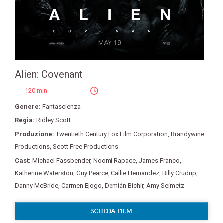
Alien: Covenant
120 min
Genere:
Fantascienza
Regia:
Ridley Scott
Produzione:
Twentieth Century Fox Film Corporation
,
Brandywine
Productions
,
Scott Free Productions
Cast:
Michael Fassbender
,
Noomi Rapace
,
James Franco
,
Katherine Waterston
,
Guy Pearce
,
Callie Hernandez
,
Billy Crudup
,
Danny McBride
,
Carmen Ejogo
,
Demián Bichir
,
Amy Seimetz
SCHEDA FILM