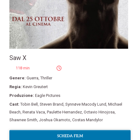
Saw X
118 min
Genere:
Guerra
,
Thriller
Regia:
Kevin Greutert
Produzione:
Eagle Pictures
Cast:
Tobin Bell
,
Steven Brand
,
Synnøve Macody Lund
,
Michael
Beach
,
Renata Vaca
,
Paulette Hernandez
,
Octavio Hinojosa
,
Shawnee Smith
,
Joshua Okamoto
,
Costas Mandylor
SCHEDA FILM