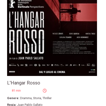
L'Hangar Rosso
81 min
Genere:
Dramma
,
Storia
,
Thriller
Regia:
Juan Pablo Sallato