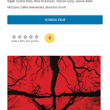
Cast:
Corbin Reid
,
Wes Robinson
,
Valorie Curry
,
James Allen
McCune
,
Callie Hernandez
,
Brandon Scott
SCHEDA FILM
0
Vota il film per primo