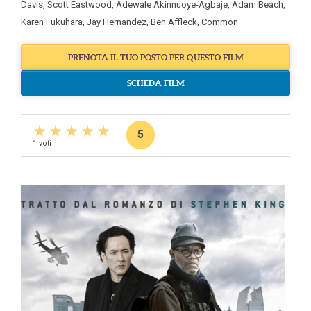
Davis
,
Scott Eastwood
,
Adewale Akinnuoye-Agbaje
,
Adam Beach
,
Karen Fukuhara
,
Jay Hernandez
,
Ben Affleck
,
Common
PRENOTA IL TUO POSTO PER QUESTO FILM
SCHEDA FILM
5
1 voti