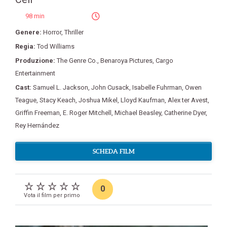
98 min
Genere:
Horror
,
Thriller
Regia:
Tod Williams
Produzione:
The Genre Co.
,
Benaroya Pictures
,
Cargo
Entertainment
Cast:
Samuel L. Jackson
,
John Cusack
,
Isabelle Fuhrman
,
Owen
Teague
,
Stacy Keach
,
Joshua Mikel
,
Lloyd Kaufman
,
Alex ter Avest
,
Griffin Freeman
,
E. Roger Mitchell
,
Michael Beasley
,
Catherine Dyer
,
Rey Hernández
SCHEDA FILM
0
Vota il film per primo