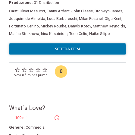
Produzione:
01 Distribution
Cast:
Oliver Masucci
,
Fanny Ardant
,
John Cleese
,
Bronwyn James
,
Joaquim de Almeida
,
Luca Barbareschi
,
Milan Peschel
,
Olga Kent
,
Fortunato Cerlino
,
Mickey Rourke
,
Danylo Kotov
,
Matthew Reynolds
,
Marina Strakhova
,
Irina Kastrinidis
,
Teco Celio
,
Naike Silipo
SCHEDA FILM
0
Vota il film per primo
What´s Love?
109 min
Genere:
Commedia