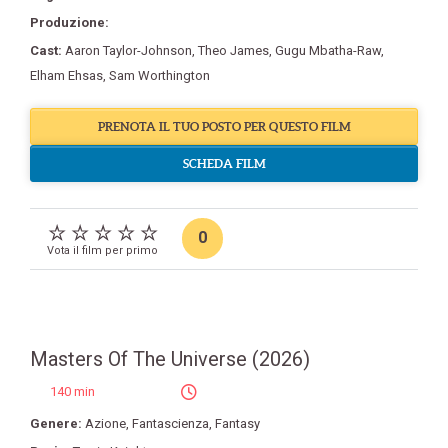
Produzione:
Cast:
Aaron Taylor-Johnson
,
Theo James
,
Gugu Mbatha-Raw
,
Elham Ehsas
,
Sam Worthington
PRENOTA IL TUO POSTO PER QUESTO FILM
SCHEDA FILM
0
Vota il film per primo
Masters Of The Universe (2026)
140 min
Genere:
Azione
,
Fantascienza
,
Fantasy