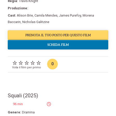
Regia:
Travis Knight
Produzione:
Cast:
Alison Brie
,
Camila Mendes
,
James Purefoy
,
Morena
Baccarin
,
Nicholas Galitzine
PRENOTA IL TUO POSTO PER QUESTO FILM
SCHEDA FILM
0
Vota il film per primo
Squali (2025)
96 min
Genere:
Dramma