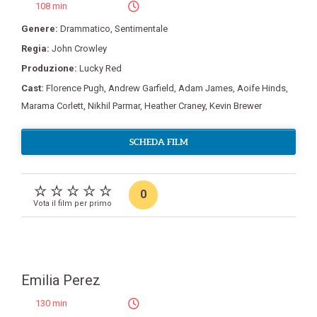
108 min
Genere:
Drammatico
,
Sentimentale
Regia:
John Crowley
Produzione:
Lucky Red
Cast:
Florence Pugh
,
Andrew Garfield
,
Adam James
,
Aoife Hinds
,
Marama Corlett
,
Nikhil Parmar
,
Heather Craney
,
Kevin Brewer
SCHEDA FILM
0
Vota il film per primo
Emilia Perez
130 min