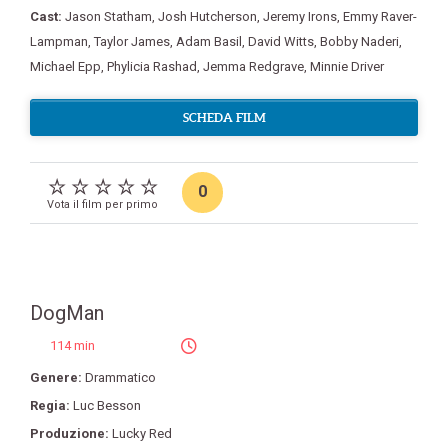
Cast:
Jason Statham
,
Josh Hutcherson
,
Jeremy Irons
,
Emmy Raver-
Lampman
,
Taylor James
,
Adam Basil
,
David Witts
,
Bobby Naderi
,
Michael Epp
,
Phylicia Rashad
,
Jemma Redgrave
,
Minnie Driver
SCHEDA FILM
0
Vota il film per primo
DogMan
114 min
Genere:
Drammatico
Regia:
Luc Besson
Produzione:
Lucky Red