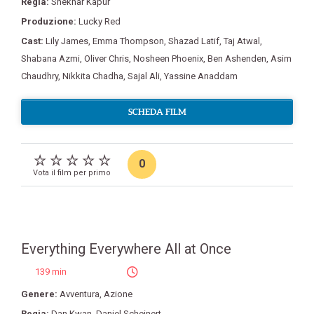
Regia:
Shekhar Kapur
Produzione:
Lucky Red
Cast:
Lily James
,
Emma Thompson
,
Shazad Latif
,
Taj Atwal
,
Shabana Azmi
,
Oliver Chris
,
Nosheen Phoenix
,
Ben Ashenden
,
Asim
Chaudhry
,
Nikkita Chadha
,
Sajal Ali
,
Yassine Anaddam
SCHEDA FILM
0
Vota il film per primo
Everything Everywhere All at Once
139 min
Genere:
Avventura
,
Azione
Regia:
Dan Kwan
,
Daniel Scheinert