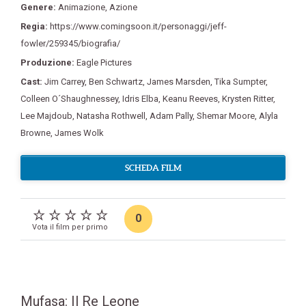
Genere:
Animazione
,
Azione
Regia:
https://www.comingsoon.it/personaggi/jeff-
fowler/259345/biografia/
Produzione:
Eagle Pictures
Cast:
Jim Carrey
,
Ben Schwartz
,
James Marsden
,
Tika Sumpter
,
Colleen O´Shaughnessey
,
Idris Elba
,
Keanu Reeves
,
Krysten Ritter
,
Lee Majdoub
,
Natasha Rothwell
,
Adam Pally
,
Shemar Moore
,
Alyla
Browne
,
James Wolk
SCHEDA FILM
0
Vota il film per primo
Mufasa: Il Re Leone