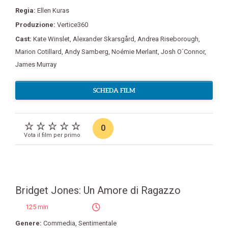
Regia:
Ellen Kuras
Produzione:
Vertice360
Cast:
Kate Winslet
,
Alexander Skarsgård
,
Andrea Riseborough
,
Marion Cotillard
,
Andy Samberg
,
Noémie Merlant
,
Josh O´Connor
,
James Murray
SCHEDA FILM
0
Vota il film per primo
Bridget Jones: Un Amore di Ragazzo
125 min
Genere:
Commedia
,
Sentimentale