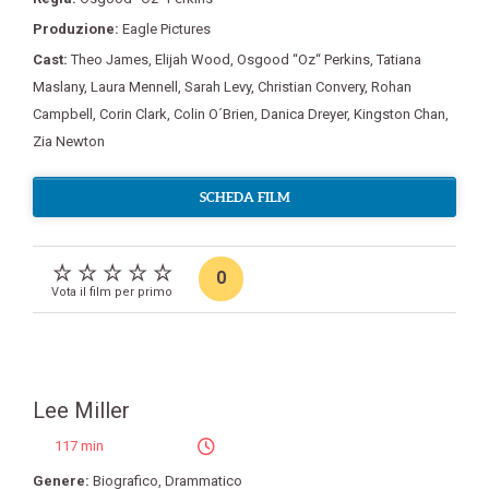
Produzione:
Eagle Pictures
Cast:
Theo James
,
Elijah Wood
,
Osgood “Oz“ Perkins
,
Tatiana
Maslany
,
Laura Mennell
,
Sarah Levy
,
Christian Convery
,
Rohan
Campbell
,
Corin Clark
,
Colin O´Brien
,
Danica Dreyer
,
Kingston Chan
,
Zia Newton
SCHEDA FILM
0
Vota il film per primo
Lee Miller
117 min
Genere:
Biografico
,
Drammatico