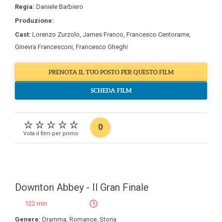
Regia:
Daniele Barbiero
Produzione:
Cast:
Lorenzo Zurzolo
,
James Franco
,
Francesco Centorame
,
Ginevra Francesconi
,
Francesco Gheghi
PRENOTA IL TUO POSTO PER QUESTO FILM
SCHEDA FILM
0
Vota il film per primo
Downton Abbey - Il Gran Finale
122 min
Genere:
Dramma
,
Romance
,
Storia