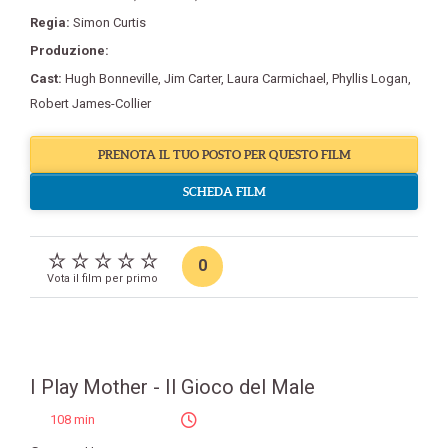
Regia:
Simon Curtis
Produzione:
Cast:
Hugh Bonneville
,
Jim Carter
,
Laura Carmichael
,
Phyllis Logan
,
Robert James-Collier
PRENOTA IL TUO POSTO PER QUESTO FILM
SCHEDA FILM
0
Vota il film per primo
I Play Mother - Il Gioco del Male
108 min