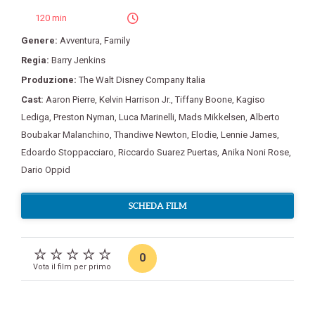
120 min
Genere:
Avventura
,
Family
Regia:
Barry Jenkins
Produzione:
The Walt Disney Company Italia
Cast:
Aaron Pierre
,
Kelvin Harrison Jr.
,
Tiffany Boone
,
Kagiso
Lediga
,
Preston Nyman
,
Luca Marinelli
,
Mads Mikkelsen
,
Alberto
Boubakar Malanchino
,
Thandiwe Newton
,
Elodie
,
Lennie James
,
Edoardo Stoppacciaro
,
Riccardo Suarez Puertas
,
Anika Noni Rose
,
Dario Oppid
SCHEDA FILM
0
Vota il film per primo