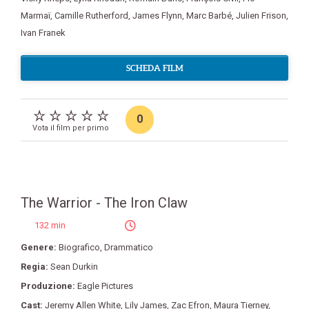
Marmaï
,
Camille Rutherford
,
James Flynn
,
Marc Barbé
,
Julien Frison
,
Ivan Franek
SCHEDA FILM
0
Vota il film per primo
The Warrior - The Iron Claw
132 min
Genere:
Biografico
,
Drammatico
Regia:
Sean Durkin
Produzione:
Eagle Pictures
Cast:
Jeremy Allen White
,
Lily James
,
Zac Efron
,
Maura Tierney
,