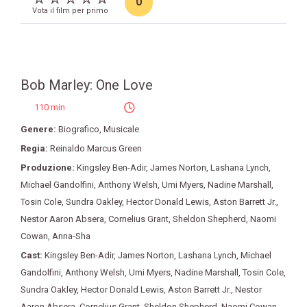
0
Vota il film per primo
Bob Marley: One Love
110 min
Genere:
Biografico
,
Musicale
Regia:
Reinaldo Marcus Green
Produzione:
Kingsley Ben-Adir
,
James Norton
,
Lashana Lynch
,
Michael Gandolfini
,
Anthony Welsh
,
Umi Myers
,
Nadine Marshall
,
Tosin Cole
,
Sundra Oakley
,
Hector Donald Lewis
,
Aston Barrett Jr.
,
Nestor Aaron Absera
,
Cornelius Grant
,
Sheldon Shepherd
,
Naomi
Cowan
,
Anna-Sha
Cast:
Kingsley Ben-Adir
,
James Norton
,
Lashana Lynch
,
Michael
Gandolfini
,
Anthony Welsh
,
Umi Myers
,
Nadine Marshall
,
Tosin Cole
,
Sundra Oakley
,
Hector Donald Lewis
,
Aston Barrett Jr.
,
Nestor
Aaron Absera
,
Cornelius Grant
,
Sheldon Shepherd
,
Naomi Cowan
,