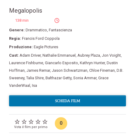
Megalopolis
138 min
Genere:
Drammatico
,
Fantascienza
Regia:
Francis Ford Coppola
Produzione:
Eagle Pictures
Cast:
Adam Driver
,
Nathalie Emmanuel
,
Aubrey Plaza
,
Jon Voight
,
Laurence Fishburne
,
Giancarlo Esposito
,
Kathryn Hunter
,
Dustin
Hoffman
,
James Remar
,
Jason Schwartzman
,
Chloe Fineman
,
D.B.
Sweeney
,
Talia Shire
,
Balthazar Getty
,
Sonia Ammar
,
Grace
VanderWaal
,
Isa
SCHEDA FILM
0
Vota il film per primo