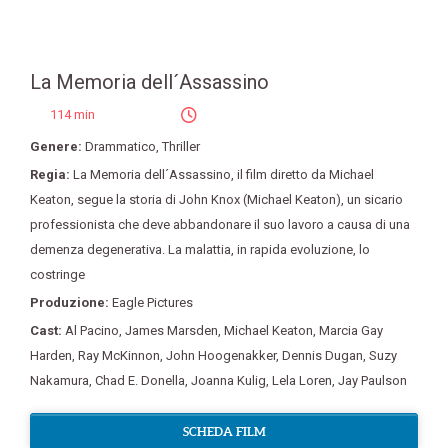
La Memoria dell´Assassino
114 min
Genere:
Drammatico
,
Thriller
Regia:
La Memoria dell´Assassino
,
il film diretto da Michael
Keaton
,
segue la storia di John Knox (Michael Keaton)
,
un sicario
professionista che deve abbandonare il suo lavoro a causa di una
demenza degenerativa. La malattia
,
in rapida evoluzione
,
lo
costringe
Produzione:
Eagle Pictures
Cast:
Al Pacino
,
James Marsden
,
Michael Keaton
,
Marcia Gay
Harden
,
Ray McKinnon
,
John Hoogenakker
,
Dennis Dugan
,
Suzy
Nakamura
,
Chad E. Donella
,
Joanna Kulig
,
Lela Loren
,
Jay Paulson
SCHEDA FILM