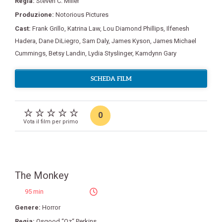
Regia:
Steven C. Miller
Produzione:
Notorious Pictures
Cast:
Frank Grillo
,
Katrina Law
,
Lou Diamond Phillips
,
Ilfenesh
Hadera
,
Dane DiLiegro
,
Sam Daly
,
James Kyson
,
James Michael
Cummings
,
Betsy Landin
,
Lydia Styslinger
,
Kamdynn Gary
SCHEDA FILM
0
Vota il film per primo
The Monkey
95 min
Genere:
Horror
Regia:
Osgood “Oz“ Perkins