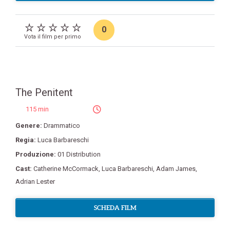
0
Vota il film per primo
The Penitent
115 min
Genere:
Drammatico
Regia:
Luca Barbareschi
Produzione:
01 Distribution
Cast:
Catherine McCormack
,
Luca Barbareschi
,
Adam James
,
Adrian Lester
SCHEDA FILM