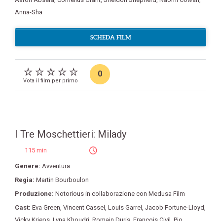
Anna-Sha
SCHEDA FILM
0
Vota il film per primo
I Tre Moschettieri: Milady
115 min
Genere:
Avventura
Regia:
Martin Bourboulon
Produzione:
Notorious in collaborazione con Medusa Film
Cast:
Eva Green
,
Vincent Cassel
,
Louis Garrel
,
Jacob Fortune-Lloyd
,
Vicky Krieps
,
Lyna Khoudri
,
Romain Duris
,
François Civil
,
Pio