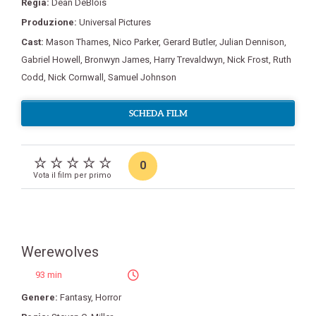
Regia:
Dean DeBlois
Produzione:
Universal Pictures
Cast:
Mason Thames
,
Nico Parker
,
Gerard Butler
,
Julian Dennison
,
Gabriel Howell
,
Bronwyn James
,
Harry Trevaldwyn
,
Nick Frost
,
Ruth
Codd
,
Nick Cornwall
,
Samuel Johnson
SCHEDA FILM
0
Vota il film per primo
Werewolves
93 min
Genere:
Fantasy
,
Horror