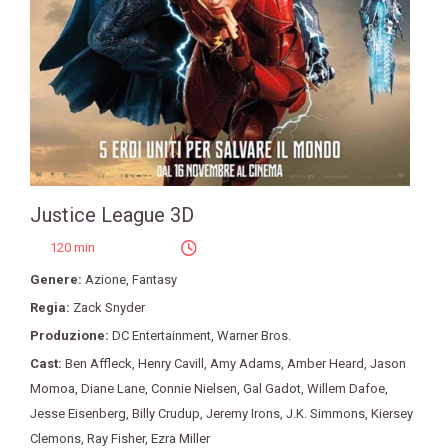
Justice League 3D
120 min
Genere:
Azione
,
Fantasy
Regia:
Zack Snyder
Produzione:
DC Entertainment
,
Warner Bros.
Cast:
Ben Affleck
,
Henry Cavill
,
Amy Adams
,
Amber Heard
,
Jason
Momoa
,
Diane Lane
,
Connie Nielsen
,
Gal Gadot
,
Willem Dafoe
,
Jesse Eisenberg
,
Billy Crudup
,
Jeremy Irons
,
J.K. Simmons
,
Kiersey
Clemons
,
Ray Fisher
,
Ezra Miller