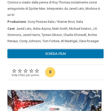
Comics e creato dalla penna di Roy Thomas inizialmente come
antagonista di Spider-Man. Interpretato da Jared Leto
,
Morbius è
un bi
Produzione:
Sony Pictures Italia / Warner Bros. Italia
Cast:
Jared Leto
,
Adria Arjona
,
Matt Smith
,
Michael Keaton
,
J.K.
Simmons
,
Jared Harris
,
Tyrese Gibson
,
Charlie Shotwell
,
Archie
Renaux
,
Corey Johnson
,
Tom Forbes
,
Al Madrigal
,
Clara Rosager
SCHEDA FILM
0
Vota il film per primo