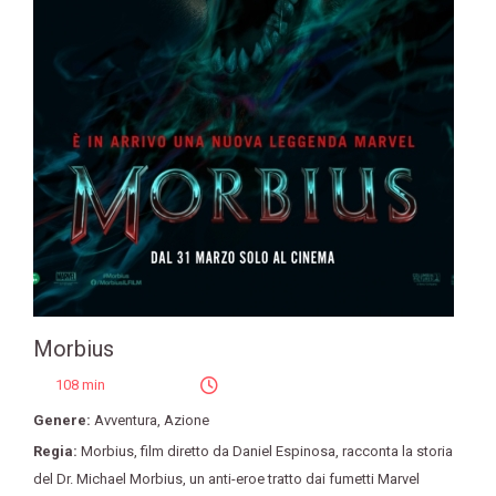
Morbius
108 min
Genere:
Avventura
,
Azione
Regia:
Morbius
,
film diretto da Daniel Espinosa
,
racconta la storia
del Dr. Michael Morbius
,
un anti-eroe tratto dai fumetti Marvel