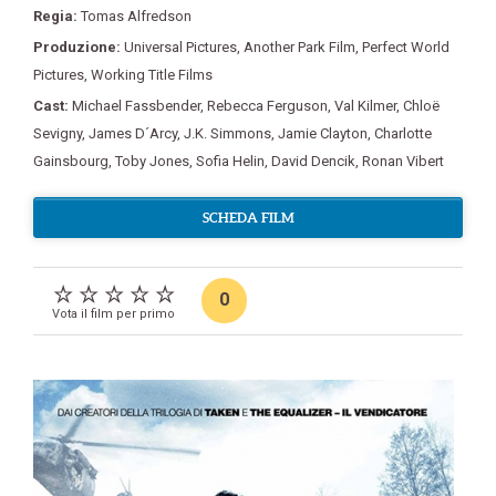
Regia:
Tomas Alfredson
Produzione:
Universal Pictures
,
Another Park Film
,
Perfect World
Pictures
,
Working Title Films
Cast:
Michael Fassbender
,
Rebecca Ferguson
,
Val Kilmer
,
Chloë
Sevigny
,
James D´Arcy
,
J.K. Simmons
,
Jamie Clayton
,
Charlotte
Gainsbourg
,
Toby Jones
,
Sofia Helin
,
David Dencik
,
Ronan Vibert
SCHEDA FILM
0
Vota il film per primo