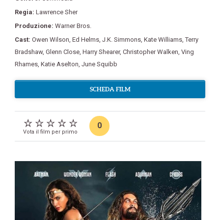
Regia:
Lawrence Sher
Produzione:
Warner Bros.
Cast:
Owen Wilson
,
Ed Helms
,
J.K. Simmons
,
Kate Williams
,
Terry
Bradshaw
,
Glenn Close
,
Harry Shearer
,
Christopher Walken
,
Ving
Rhames
,
Katie Aselton
,
June Squibb
SCHEDA FILM
0
Vota il film per primo