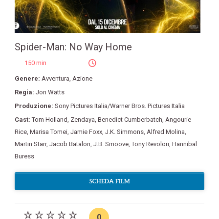
Spider-Man: No Way Home
150 min
Genere:
Avventura
,
Azione
Regia:
Jon Watts
Produzione:
Sony Pictures Italia/Warner Bros. Pictures Italia
Cast:
Tom Holland
,
Zendaya
,
Benedict Cumberbatch
,
Angourie
Rice
,
Marisa Tomei
,
Jamie Foxx
,
J.K. Simmons
,
Alfred Molina
,
Martin Starr
,
Jacob Batalon
,
J.B. Smoove
,
Tony Revolori
,
Hannibal
Buress
SCHEDA FILM
0