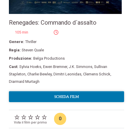
Renegades: Commando d´assalto
105 min
Genere:
Thriller
Regia:
Steven Quale
Produzione:
Belga Productions
Cast:
Sylvia Hoeks
,
Ewen Bremner
,
J.K. Simmons
,
Sullivan
Stapleton
,
Charlie Bewley
,
Dimitri Leonidas
,
Clemens Schick
,
Diarmaid Murtagh
SCHEDA FILM
0
Vota il film per primo