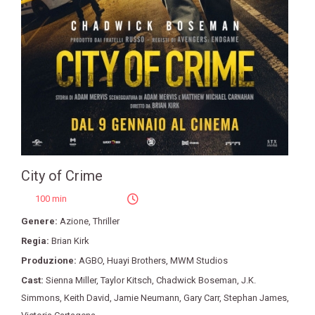
City of Crime
100 min
Genere:
Azione
,
Thriller
Regia:
Brian Kirk
Produzione:
AGBO
,
Huayi Brothers
,
MWM Studios
Cast:
Sienna Miller
,
Taylor Kitsch
,
Chadwick Boseman
,
J.K.
Simmons
,
Keith David
,
Jamie Neumann
,
Gary Carr
,
Stephan James
,