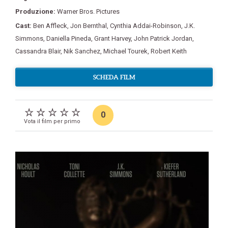
Produzione:
Warner Bros. Pictures
Cast:
Ben Affleck
,
Jon Bernthal
,
Cynthia Addai-Robinson
,
J.K.
Simmons
,
Daniella Pineda
,
Grant Harvey
,
John Patrick Jordan
,
Cassandra Blair
,
Nik Sanchez
,
Michael Tourek
,
Robert Keith
SCHEDA FILM
0
Vota il film per primo