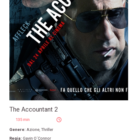
The Accountant 2
135 min
Genere:
Azione
,
Thriller
Regia:
Gavin O´Connor