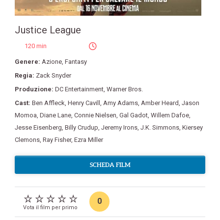
Justice League
120 min
Genere:
Azione
,
Fantasy
Regia:
Zack Snyder
Produzione:
DC Entertainment
,
Warner Bros.
Cast:
Ben Affleck
,
Henry Cavill
,
Amy Adams
,
Amber Heard
,
Jason
Momoa
,
Diane Lane
,
Connie Nielsen
,
Gal Gadot
,
Willem Dafoe
,
Jesse Eisenberg
,
Billy Crudup
,
Jeremy Irons
,
J.K. Simmons
,
Kiersey
Clemons
,
Ray Fisher
,
Ezra Miller
SCHEDA FILM
0
Vota il film per primo