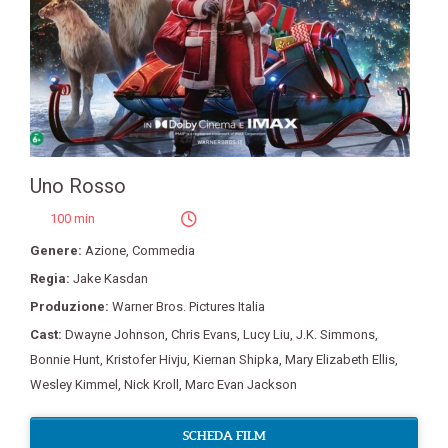
Uno Rosso
100 min
Genere:
Azione
,
Commedia
Regia:
Jake Kasdan
Produzione:
Warner Bros. Pictures Italia
Cast:
Dwayne Johnson
,
Chris Evans
,
Lucy Liu
,
J.K. Simmons
,
Bonnie Hunt
,
Kristofer Hivju
,
Kiernan Shipka
,
Mary Elizabeth Ellis
,
Wesley Kimmel
,
Nick Kroll
,
Marc Evan Jackson
SCHEDA FILM