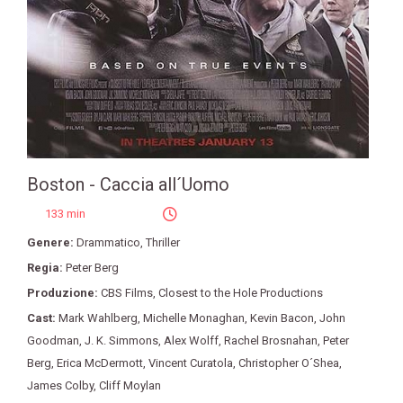
Boston - Caccia all´Uomo
133 min
Genere:
Drammatico
,
Thriller
Regia:
Peter Berg
Produzione:
CBS Films
,
Closest to the Hole Productions
Cast:
Mark Wahlberg
,
Michelle Monaghan
,
Kevin Bacon
,
John
Goodman
,
J. K. Simmons
,
Alex Wolff
,
Rachel Brosnahan
,
Peter
Berg
,
Erica McDermott
,
Vincent Curatola
,
Christopher O´Shea
,
James Colby
,
Cliff Moylan