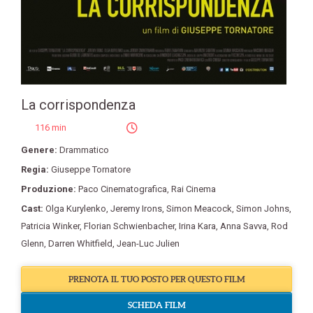
La corrispondenza
116 min
Genere:
Drammatico
Regia:
Giuseppe Tornatore
Produzione:
Paco Cinematografica
,
Rai Cinema
Cast:
Olga Kurylenko
,
Jeremy Irons
,
Simon Meacock
,
Simon Johns
,
Patricia Winker
,
Florian Schwienbacher
,
Irina Kara
,
Anna Savva
,
Rod
Glenn
,
Darren Whitfield
,
Jean-Luc Julien
PRENOTA IL TUO POSTO PER QUESTO FILM
SCHEDA FILM