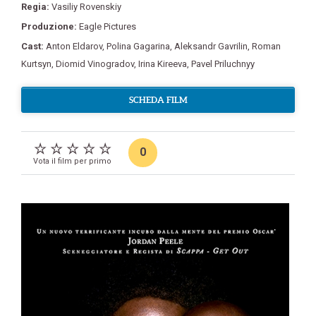
Regia:
Vasiliy Rovenskiy
Produzione:
Eagle Pictures
Cast:
Anton Eldarov
,
Polina Gagarina
,
Aleksandr Gavrilin
,
Roman
Kurtsyn
,
Diomid Vinogradov
,
Irina Kireeva
,
Pavel Priluchnyy
SCHEDA FILM
0
Vota il film per primo