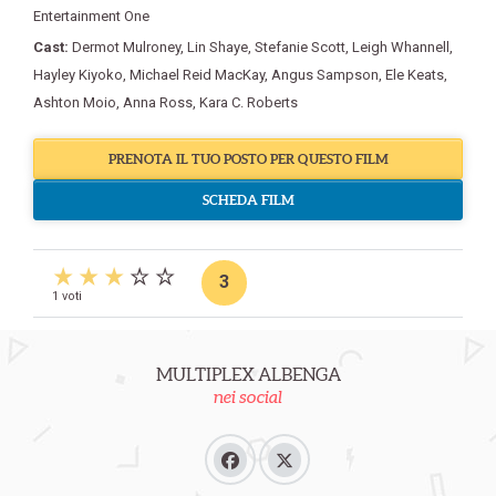
Entertainment One
Cast:
Dermot Mulroney
,
Lin Shaye
,
Stefanie Scott
,
Leigh Whannell
,
Hayley Kiyoko
,
Michael Reid MacKay
,
Angus Sampson
,
Ele Keats
,
Ashton Moio
,
Anna Ross
,
Kara C. Roberts
PRENOTA IL TUO POSTO PER QUESTO FILM
SCHEDA FILM
3
1 voti
MULTIPLEX ALBENGA
nei social