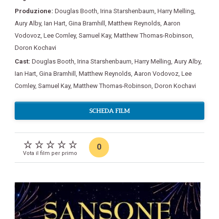
Produzione:
Douglas Booth
,
Irina Starshenbaum
,
Harry Melling
,
Aury Alby
,
Ian Hart
,
Gina Bramhill
,
Matthew Reynolds
,
Aaron
Vodovoz
,
Lee Comley
,
Samuel Kay
,
Matthew Thomas-Robinson
,
Doron Kochavi
Cast:
Douglas Booth
,
Irina Starshenbaum
,
Harry Melling
,
Aury Alby
,
Ian Hart
,
Gina Bramhill
,
Matthew Reynolds
,
Aaron Vodovoz
,
Lee
Comley
,
Samuel Kay
,
Matthew Thomas-Robinson
,
Doron Kochavi
SCHEDA FILM
0
Vota il film per primo