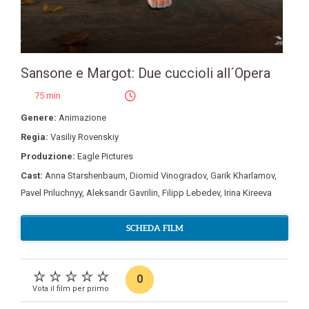
Sansone e Margot: Due cuccioli all´Opera
75 min
Genere:
Animazione
Regia:
Vasiliy Rovenskiy
Produzione:
Eagle Pictures
Cast:
Anna Starshenbaum
,
Diomid Vinogradov
,
Garik Kharlamov
,
Pavel Priluchnyy
,
Aleksandr Gavrilin
,
Filipp Lebedev
,
Irina Kireeva
SCHEDA FILM
0
Vota il film per primo