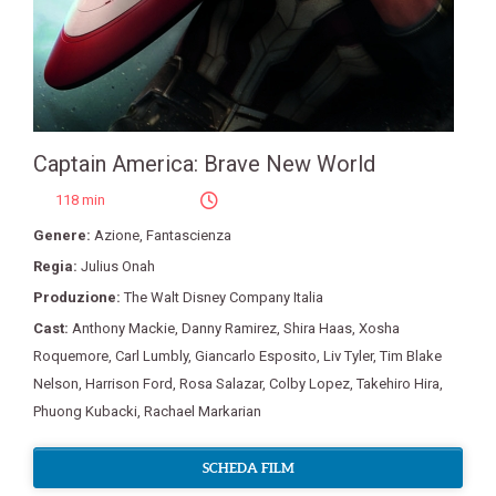
Captain America: Brave New World
118 min
Genere:
Azione
,
Fantascienza
Regia:
Julius Onah
Produzione:
The Walt Disney Company Italia
Cast:
Anthony Mackie
,
Danny Ramirez
,
Shira Haas
,
Xosha
Roquemore
,
Carl Lumbly
,
Giancarlo Esposito
,
Liv Tyler
,
Tim Blake
Nelson
,
Harrison Ford
,
Rosa Salazar
,
Colby Lopez
,
Takehiro Hira
,
Phuong Kubacki
,
Rachael Markarian
SCHEDA FILM