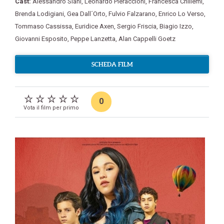
Cast:
Alessandro Siani
,
Leonardo Pieraccioni
,
Francesca Chillemi
,
Brenda Lodigiani
,
Gea Dall´Orto
,
Fulvio Falzarano
,
Enrico Lo Verso
,
Tommaso Cassissa
,
Euridice Axen
,
Sergio Friscia
,
Biagio Izzo
,
Giovanni Esposito
,
Peppe Lanzetta
,
Alan Cappelli Goetz
SCHEDA FILM
0
Vota il film per primo