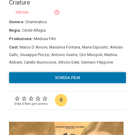
Criature
100 min
Genere:
Drammatico
Regia:
Cécile Allegra
Produzione:
Medusa Film
Cast:
Marco D´Amore
,
Marianna Fontana
,
Maria Esposito
,
Alessio
Gallo
,
Giuseppe Pirozzi
,
Antonio Guerra
,
Ciro Minopoli
,
Martina
Abbate
,
Catello Buonocore
,
Vittorio Edet
,
Gennaro Filippone
SCHEDA FILM
0
Vota il film per primo