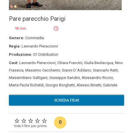
Pare parecchio Parigi
90 min
Genere:
Commedia
Regia:
Leonardo Pieraccioni
Produzione:
01 Distribution
Cast:
Leonardo Pieraccioni
,
Chiara Francini
,
Giulia Bevilacqua
,
Nino
Frassica
,
Massimo Ceccherini
,
Gianni D´Addario
,
Giancarlo Ratti
,
Massimiliano Galligani
,
Giuseppe Gandini
,
Alessandro Riccio
,
Marta Paola Richeldi
,
Giorgio Borghetti
,
Alessio Binetti
,
Gabriele
SCHEDA FILM
0
Vota il film per primo