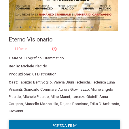
Eterno Visionario
110 min
Genere:
Biografico
,
Drammatico
Regia:
Michele Placido
Produzione:
01 Distribution
Cast:
Fabrizio Bentivoglio
,
Valeria Bruni Tedeschi
,
Federica Luna
Vincenti
,
Giancarlo Commare
,
Aurora Giovinazzo
,
Michelangelo
Placido
,
Michele Placido
,
Mino Manni
,
Lorenzo Gioielli
,
Anna
Gargano
,
Marcello Mazzarella
,
Dajana Roncione
,
Erika D´Ambrosio
,
Giovanni
SCHEDA FILM