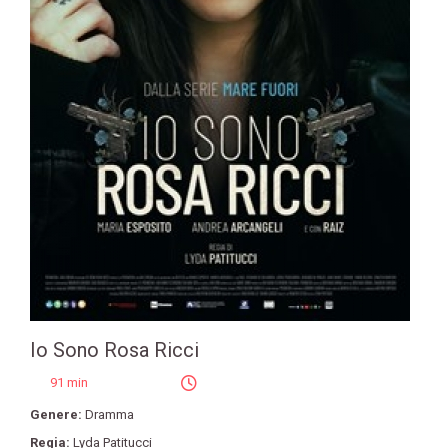
Io Sono Rosa Ricci
91 min
Genere:
Dramma
Regia:
Lyda Patitucci