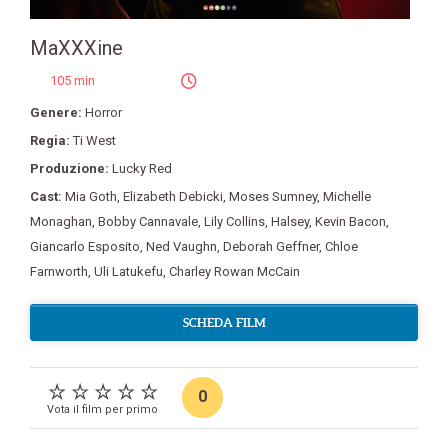
MaXXXine
105 min
Genere:
Horror
Regia:
Ti West
Produzione:
Lucky Red
Cast:
Mia Goth
,
Elizabeth Debicki
,
Moses Sumney
,
Michelle
Monaghan
,
Bobby Cannavale
,
Lily Collins
,
Halsey
,
Kevin Bacon
,
Giancarlo Esposito
,
Ned Vaughn
,
Deborah Geffner
,
Chloe
Farnworth
,
Uli Latukefu
,
Charley Rowan McCain
SCHEDA FILM
0
Vota il film per primo