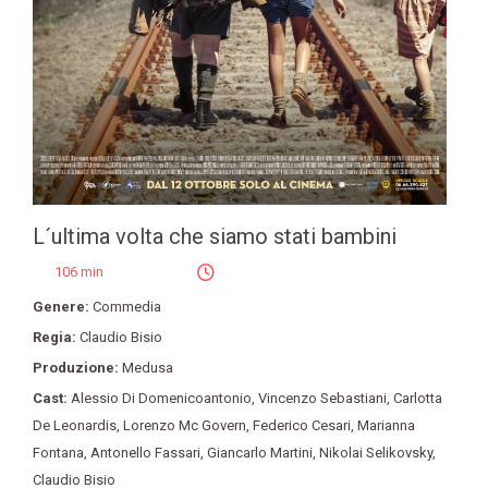
L´ultima volta che siamo stati bambini
106 min
Genere:
Commedia
Regia:
Claudio Bisio
Produzione:
Medusa
Cast:
Alessio Di Domenicoantonio
,
Vincenzo Sebastiani
,
Carlotta
De Leonardis
,
Lorenzo Mc Govern
,
Federico Cesari
,
Marianna
Fontana
,
Antonello Fassari
,
Giancarlo Martini
,
Nikolai Selikovsky
,
Claudio Bisio