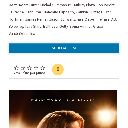
Cast:
Adam Driver
,
Nathalie Emmanuel
,
Aubrey Plaza
,
Jon Voight
,
Laurence Fishburne
,
Giancarlo Esposito
,
Kathryn Hunter
,
Dustin
Hoffman
,
James Remar
,
Jason Schwartzman
,
Chloe Fineman
,
D.B.
Sweeney
,
Talia Shire
,
Balthazar Getty
,
Sonia Ammar
,
Grace
VanderWaal
,
Isa
SCHEDA FILM
0
Vota il film per primo