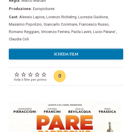
Regia:
Marco Martani
Produzione:
Europictures
Cast:
Alessio Lapice
,
Lorenzo Richelmy
,
Lucrezia Guidone
,
Massimo Popolizio
,
Giancarlo Commare
,
Francesco Russo
,
Romano Reggiani
,
Vincenzo Ferrera
,
Paola Lavini
,
Lucio Patane´
,
Claudia Coli
SCHEDA FILM
0
Vota il film per primo