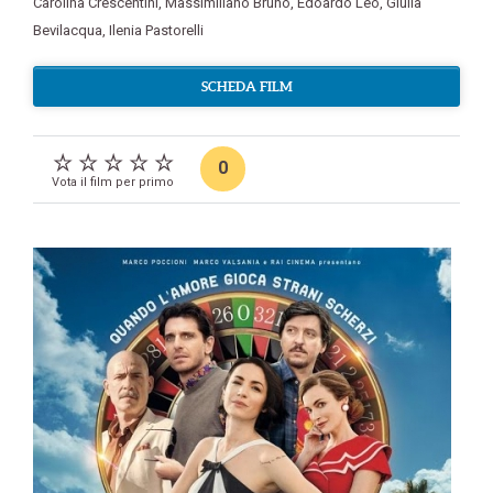
Carolina Crescentini
,
Massimiliano Bruno
,
Edoardo Leo
,
Giulia
Bevilacqua
,
Ilenia Pastorelli
SCHEDA FILM
0
Vota il film per primo