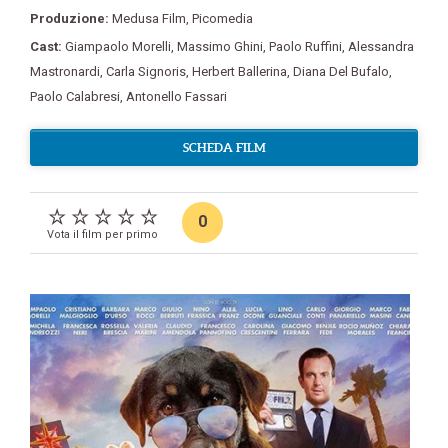
Produzione:
Medusa Film
,
Picomedia
Cast:
Giampaolo Morelli
,
Massimo Ghini
,
Paolo Ruffini
,
Alessandra
Mastronardi
,
Carla Signoris
,
Herbert Ballerina
,
Diana Del Bufalo
,
Paolo Calabresi
,
Antonello Fassari
SCHEDA FILM
0
Vota il film per primo