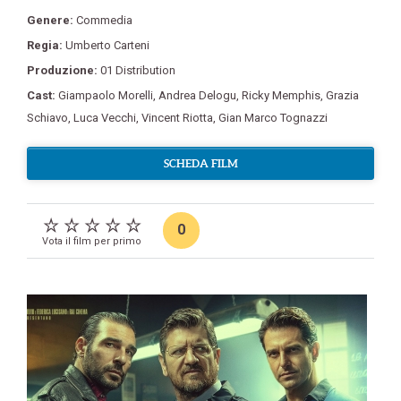
Genere:
Commedia
Regia:
Umberto Carteni
Produzione:
01 Distribution
Cast:
Giampaolo Morelli
,
Andrea Delogu
,
Ricky Memphis
,
Grazia
Schiavo
,
Luca Vecchi
,
Vincent Riotta
,
Gian Marco Tognazzi
SCHEDA FILM
0
Vota il film per primo