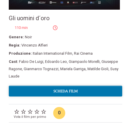
Gli uomini d´oro
110 min
Genere:
Noir
Regia:
Vincenzo Alfieri
Produzione:
Italian International Film
,
Rai Cinema
Cast:
Fabio De Luigi
,
Edoardo Leo
,
Giampaolo Morelli
,
Giuseppe
Ragone
,
Gianmarco Tognazzi
,
Mariela Garriga
,
Matilde Gioli
,
Susy
Laude
SCHEDA FILM
0
Vota il film per primo