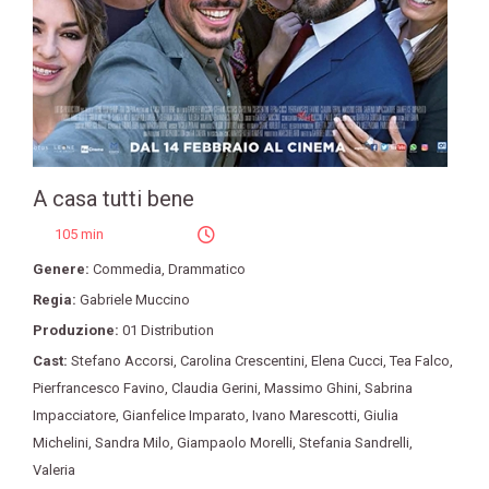
A casa tutti bene
105 min
Genere:
Commedia
,
Drammatico
Regia:
Gabriele Muccino
Produzione:
01 Distribution
Cast:
Stefano Accorsi
,
Carolina Crescentini
,
Elena Cucci
,
Tea Falco
,
Pierfrancesco Favino
,
Claudia Gerini
,
Massimo Ghini
,
Sabrina
Impacciatore
,
Gianfelice Imparato
,
Ivano Marescotti
,
Giulia
Michelini
,
Sandra Milo
,
Giampaolo Morelli
,
Stefania Sandrelli
,
Valeria