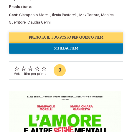
Produzione:
Cast:
Giampaolo Morelli
,
Ilenia Pastorelli
,
Max Tortora
,
Monica
Guerritore
,
Claudia Gerini
PRENOTA IL TUO POSTO PER QUESTO FILM
SCHEDA FILM
0
Vota il film per primo