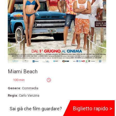
Miami Beach
100 min
Genere:
Commedia
Regia:
Carlo Vanzina
Produzione:
International Video 80
,
Lotus Productions
Biglietto rapido >
Sai già che film guardare?
Cast:
Ricky Memphis
,
Paola Minaccioni
,
Max Tortora
,
Emanuele