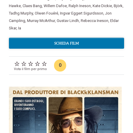
Hawke
,
Claes Bang
,
Willem Dafoe
,
Ralph Ineson
,
Kate Dickie
,
Björk
,
Tadhg Murphy
,
Olwen Fouéré
,
Ingvar Eggert Sigurdsson
,
Jon
Campling
,
Murray McArthur
,
Gustav Lindh
,
Rebecca Ineson
,
Eldar
Skar
,
Ia
SCHEDA FILM
0
Vota il film per primo