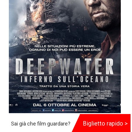
Deepwater - Inferno sull´Oceano
Biglietto rapido >
Sai già che film guardare?
97 min