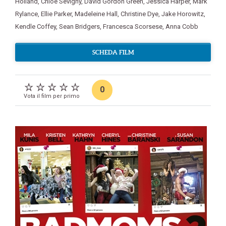
Holland
,
Chloë Sevigny
,
David Gordon Green
,
Jessica Harper
,
Mark
Rylance
,
Ellie Parker
,
Madeleine Hall
,
Christine Dye
,
Jake Horowitz
,
Kendle Coffey
,
Sean Bridgers
,
Francesca Scorsese
,
Anna Cobb
SCHEDA FILM
0
Vota il film per primo