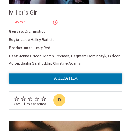
Miller´s Girl
95 min
Genere:
Drammatico
Regia:
Jade Halley Bartlett
Produzione:
Lucky Red
Cast:
Jenna Ortega
,
Martin Freeman
,
Dagmara Dominczyk
,
Gideon
Adlon
,
Bashir Salahuddin
,
Christine Adams
SCHEDA FILM
0
Vota il film per primo