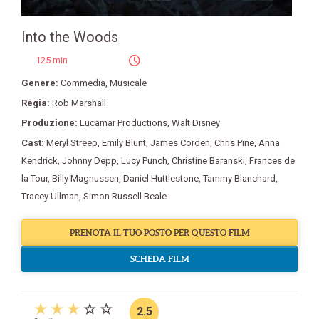
Into the Woods
125 min
Genere:
Commedia
,
Musicale
Regia:
Rob Marshall
Produzione:
Lucamar Productions
,
Walt Disney
Cast:
Meryl Streep
,
Emily Blunt
,
James Corden
,
Chris Pine
,
Anna
Kendrick
,
Johnny Depp
,
Lucy Punch
,
Christine Baranski
,
Frances de
la Tour
,
Billy Magnussen
,
Daniel Huttlestone
,
Tammy Blanchard
,
Tracey Ullman
,
Simon Russell Beale
PRENOTA IL TUO POSTO PER QUESTO FILM
SCHEDA FILM
2.5