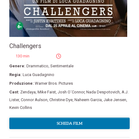
Challengers
130 min
Genere:
Drammatico
,
Sentimentale
Regia:
Luca Guadagnino
Produzione:
Warner Bros. Pictures
Cast:
Zendaya
,
Mike Faist
,
Josh O´Connor
,
Nada Despotovich
,
A.J.
Lister
,
Connor Aulson
,
Christine Dye
,
Naheem Garcia
,
Jake Jensen
,
Kevin Collins
SCHEDA FILM