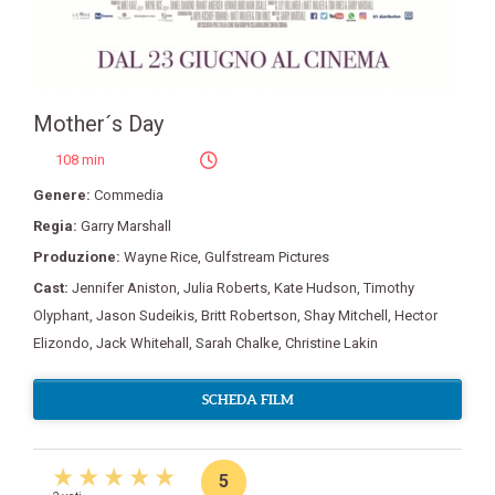
Mother´s Day
108 min
Genere:
Commedia
Regia:
Garry Marshall
Produzione:
Wayne Rice
,
Gulfstream Pictures
Cast:
Jennifer Aniston
,
Julia Roberts
,
Kate Hudson
,
Timothy
Olyphant
,
Jason Sudeikis
,
Britt Robertson
,
Shay Mitchell
,
Hector
Elizondo
,
Jack Whitehall
,
Sarah Chalke
,
Christine Lakin
SCHEDA FILM
5