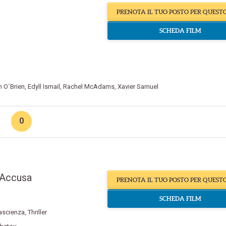
PRENOTA IL TUO POSTO PER QUEST
SCHEDA FILM
n O´Brien
,
Edyll Ismail
,
Rachel McAdams
,
Xavier Samuel
0
 Accusa
PRENOTA IL TUO POSTO PER QUEST
SCHEDA FILM
ascienza
,
Thriller