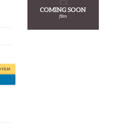
COMING SOON
film
O FILM