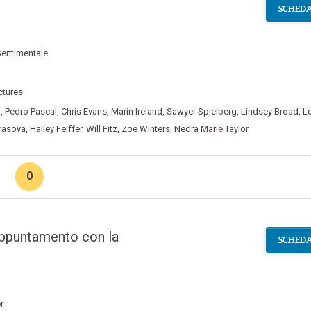
SCHEDA
entimentale
ctures
n
,
Pedro Pascal
,
Chris Evans
,
Marin Ireland
,
Sawyer Spielberg
,
Lindsey Broad
,
L
rasova
,
Halley Feiffer
,
Will Fitz
,
Zoe Winters
,
Nedra Marie Taylor
0
Appuntamento con la
SCHEDA
r