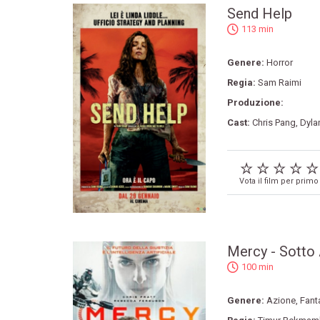
Send Help
113 min
Genere:
Horror
Regia:
Sam Raimi
Produzione:
Cast:
Chris Pang
,
Dyla
Vota il film per primo
Mercy - Sotto
100 min
Genere:
Azione
,
Fant