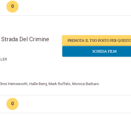
0
 Strada Del Crimine
PRENOTA IL TUO POSTO PER QUEST
SCHEDA FILM
LLER
Chris Hemsworth
,
Halle Berry
,
Mark Ruffalo
,
Monica Barbaro
0