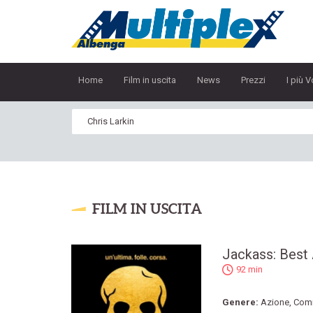
Home
Film in uscita
News
Prezzi
I più V
FILM IN USCITA
Jackass: Best
92 min
Genere:
Azione
,
Com