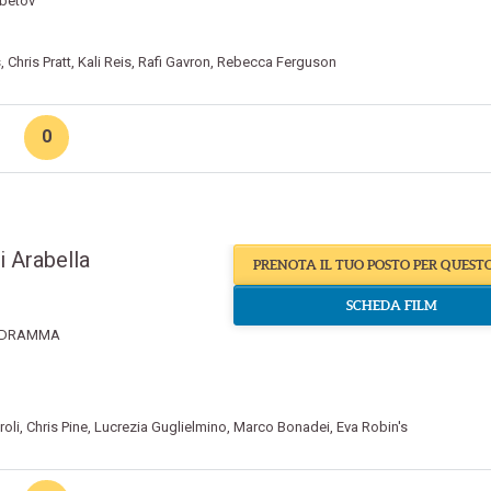
betov
s
,
Chris Pratt
,
Kali Reis
,
Rafi Gavron
,
Rebecca Ferguson
0
i Arabella
PRENOTA IL TUO POSTO PER QUEST
SCHEDA FILM
DRAMMA
oli
,
Chris Pine
,
Lucrezia Guglielmino
,
Marco Bonadei
,
Eva Robin's