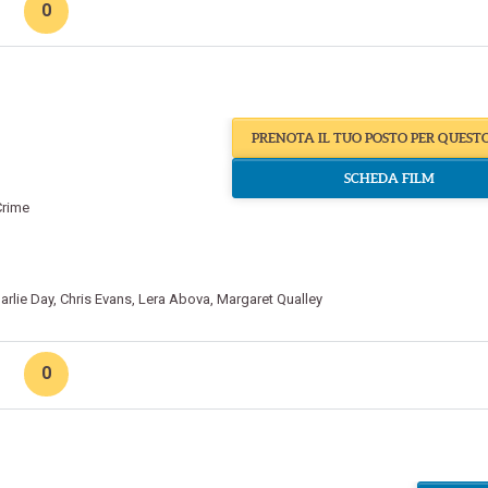
0
PRENOTA IL TUO POSTO PER QUEST
SCHEDA FILM
Crime
arlie Day
,
Chris Evans
,
Lera Abova
,
Margaret Qualley
0