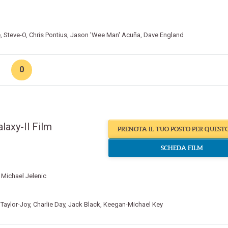
e
,
Steve-O
,
Chris Pontius
,
Jason 'Wee Man' Acuña
,
Dave England
0
laxy-Il Film
PRENOTA IL TUO POSTO PER QUEST
SCHEDA FILM
,
Michael Jelenic
Taylor-Joy
,
Charlie Day
,
Jack Black
,
Keegan-Michael Key