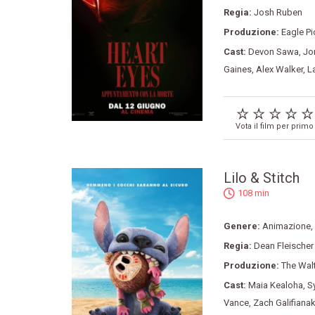
Regia:
Josh Ruben
Produzione:
Eagle Pi
Cast:
Devon Sawa
,
Jo
Gaines
,
Alex Walker
,
L
Vota il film per primo
Lilo & Stitch
108 min
Genere:
Animazione
,
Regia:
Dean Fleische
Produzione:
The Walt
Cast:
Maia Kealoha
,
S
Vance
,
Zach Galifianak