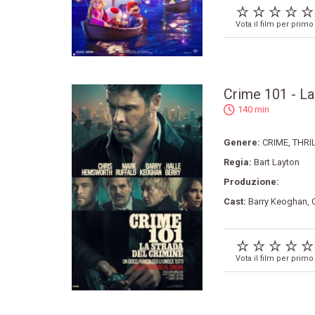
Vota il film per primo
Crime 101 - La
140 min
Genere:
CRIME
,
THRI
Regia:
Bart Layton
Produzione:
Cast:
Barry Keoghan
,
Vota il film per primo