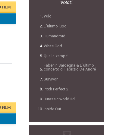
votati
O FILM
Wild
L´ultimo lupo
Humandroid
White God
Qua la zampa!
Faber in Sardegna & L´ultimo
concerto di Fabrizio De André
Survivor
Pitch Perfect 2
Jurassic world 3d
O FILM
Inside Out