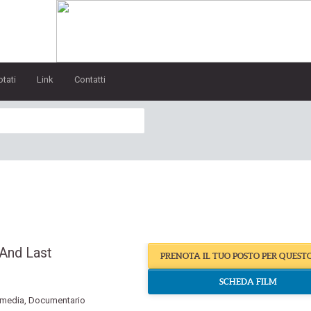
otati
Link
Contatti
 And Last
PRENOTA IL TUO POSTO PER QUEST
SCHEDA FILM
media
,
Documentario