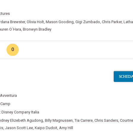
ctures
rdana Brewster
,
Olivia Holt
,
Mason Gooding
,
Gigi Zumbado
,
Chris Parker
,
Lath
auren O´Hara
,
Bronwyn Bradley
0
SCHEDA
Avventura
r Camp
 Disney Company Italia
ydney Elizebeth Agudong
,
Billy Magnussen
,
Tia Carrere
,
Chris Sanders
,
Courtne
is
,
Jason Scott Lee
,
Kaipo Dudoit
,
Amy Hill