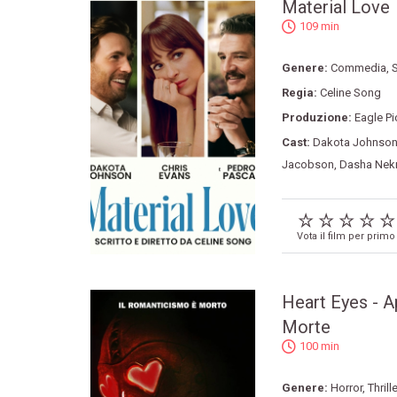
Material Love
109 min
Genere:
Commedia
,
S
Regia:
Celine Song
Produzione:
Eagle Pi
Cast:
Dakota Johnso
Jacobson
,
Dasha Nek
Vota il film per primo
Heart Eyes - 
Morte
100 min
Genere:
Horror
,
Thrille