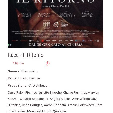
Itaca - Il Ritorno
116 min
Genere:
Drammatico
Regia:
Uberto Pasolini
Produzione:
01 Distribution
Cast:
Ralph Fiennes
,
Juliette Binoche
,
Charlie Plummer
,
Marwan
Kenzari
,
Claudio Santamaria
,
Ángela Molina
,
Amir Wilson
,
Jaz
Hutchins
,
Chris Corrigan
,
Aaron Cobham
,
Amesh Edireweera
,
Tom
Rhys Harries
,
Moe Bar-El
,
Hugh Quarshie