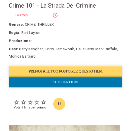
Crime 101 - La Strada Del Crimine
140 min
Genere:
CRIME
,
THRILLER
Regia:
Bart Layton
Produzione:
Cast:
Barry Keoghan
,
Chris Hemsworth
,
Halle Berry
,
Mark Ruffalo
,
Monica Barbaro
PRENOTA IL TUO POSTO PER QUESTO FILM
SCHEDA FILM
0
Vota il film per primo