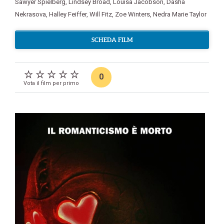
Sawyer Spielberg
,
Lindsey Broad
,
Louisa Jacobson
,
Dasha
Nekrasova
,
Halley Feiffer
,
Will Fitz
,
Zoe Winters
,
Nedra Marie Taylor
SCHEDA FILM
0
Vota il film per primo