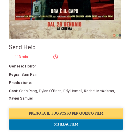
Send Help
113 min
Genere:
Horror
Regia:
Sam Raimi
Produzione:
Cast:
Chris Pang
,
Dylan O´Brien
,
Edyll Ismail
,
Rachel McAdams
,
Xavier Samuel
PRENOTA IL TUO POSTO PER QUESTO FILM
SCHEDA FILM