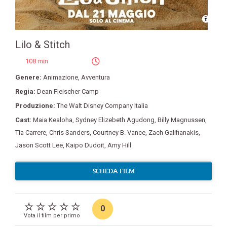
Lilo & Stitch
108 min
Genere:
Animazione
,
Avventura
Regia:
Dean Fleischer Camp
Produzione:
The Walt Disney Company Italia
Cast:
Maia Kealoha
,
Sydney Elizebeth Agudong
,
Billy Magnussen
,
Tia Carrere
,
Chris Sanders
,
Courtney B. Vance
,
Zach Galifianakis
,
Jason Scott Lee
,
Kaipo Dudoit
,
Amy Hill
SCHEDA FILM
0
Vota il film per primo