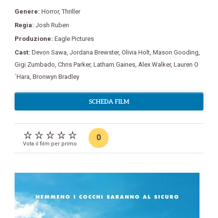
Genere:
Horror
,
Thriller
Regia:
Josh Ruben
Produzione:
Eagle Pictures
Cast:
Devon Sawa
,
Jordana Brewster
,
Olivia Holt
,
Mason Gooding
,
Gigi Zumbado
,
Chris Parker
,
Latham Gaines
,
Alex Walker
,
Lauren O
´Hara
,
Bronwyn Bradley
SCHEDA FILM
0
Vota il film per primo