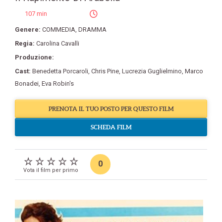
107 min
Genere:
COMMEDIA
,
DRAMMA
Regia:
Carolina Cavalli
Produzione:
Cast:
Benedetta Porcaroli
,
Chris Pine
,
Lucrezia Guglielmino
,
Marco
Bonadei
,
Eva Robin's
PRENOTA IL TUO POSTO PER QUESTO FILM
SCHEDA FILM
0
Vota il film per primo