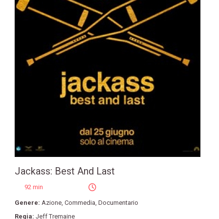
Jackass: Best And Last
92 min
Genere:
Azione
,
Commedia
,
Documentario
Regia:
Jeff Tremaine