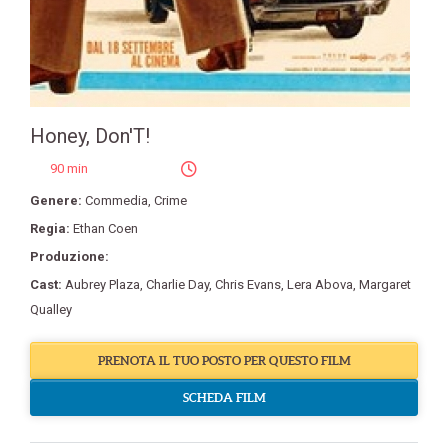
Honey, Don'T!
90 min
Genere:
Commedia
,
Crime
Regia:
Ethan Coen
Produzione:
Cast:
Aubrey Plaza
,
Charlie Day
,
Chris Evans
,
Lera Abova
,
Margaret
Qualley
PRENOTA IL TUO POSTO PER QUESTO FILM
SCHEDA FILM