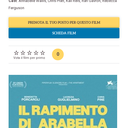
Cast:
Annabelle Wallis
,
Chris Pratt
,
Kali Reis
,
Rafi Gavron
,
Rebecca
Ferguson
PRENOTA IL TUO POSTO PER QUESTO FILM
SCHEDA FILM
0
Vota il film per primo