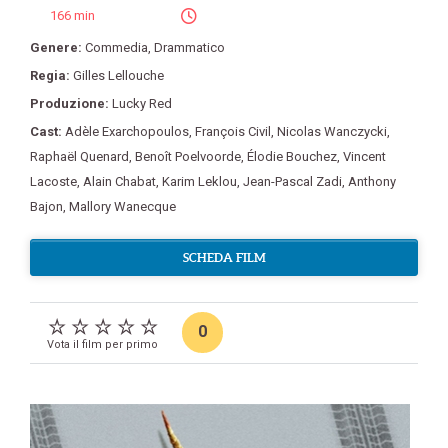
166 min
Genere:
Commedia
,
Drammatico
Regia:
Gilles Lellouche
Produzione:
Lucky Red
Cast:
Adèle Exarchopoulos
,
François Civil
,
Nicolas Wanczycki
,
Raphaël Quenard
,
Benoît Poelvoorde
,
Élodie Bouchez
,
Vincent
Lacoste
,
Alain Chabat
,
Karim Leklou
,
Jean-Pascal Zadi
,
Anthony
Bajon
,
Mallory Wanecque
SCHEDA FILM
0
Vota il film per primo