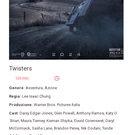
Twisters
120 min
Genere:
Avventura
,
Azione
Regia:
Lee Isaac Chung
Produzione:
Warner Bros. Pictures Italia
Cast:
Daisy Edgar-Jones
,
Glen Powell
,
Anthony Ramos
,
Katy O
´Brian
,
Maura Tierney
,
Kiernan Shipka
,
David Corenswet
,
Daryl
McCormack
,
Sasha Lane
,
Brandon Perea
,
Nik Dodani
,
Tunde