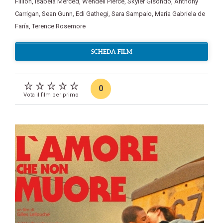
Fillion
,
Isabela Merced
,
Wendell Pierce
,
Skyler Gisondo
,
Anthony
Carrigan
,
Sean Gunn
,
Edi Gathegi
,
Sara Sampaio
,
María Gabriela de
Faría
,
Terence Rosemore
SCHEDA FILM
0
Vota il film per primo