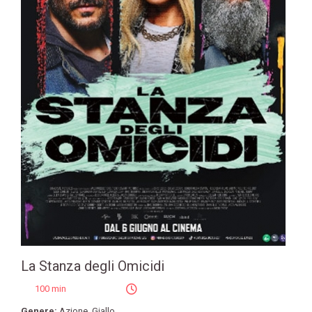
La Stanza degli Omicidi
100 min
Genere:
Azione
,
Giallo