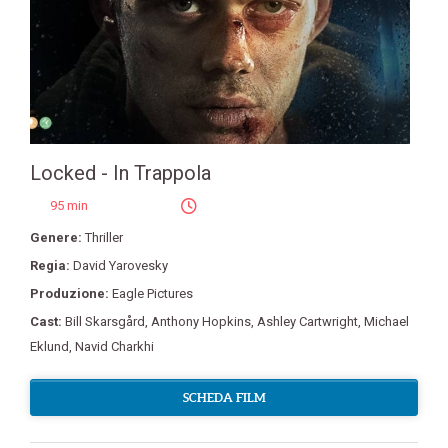
Locked - In Trappola
95 min
Genere:
Thriller
Regia:
David Yarovesky
Produzione:
Eagle Pictures
Cast:
Bill Skarsgård
,
Anthony Hopkins
,
Ashley Cartwright
,
Michael
Eklund
,
Navid Charkhi
SCHEDA FILM