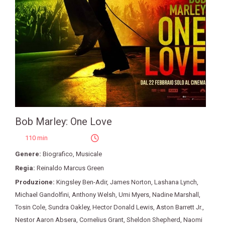
Bob Marley: One Love
110 min
Genere:
Biografico
,
Musicale
Regia:
Reinaldo Marcus Green
Produzione:
Kingsley Ben-Adir
,
James Norton
,
Lashana Lynch
,
Michael Gandolfini
,
Anthony Welsh
,
Umi Myers
,
Nadine Marshall
,
Tosin Cole
,
Sundra Oakley
,
Hector Donald Lewis
,
Aston Barrett Jr.
,
Nestor Aaron Absera
,
Cornelius Grant
,
Sheldon Shepherd
,
Naomi