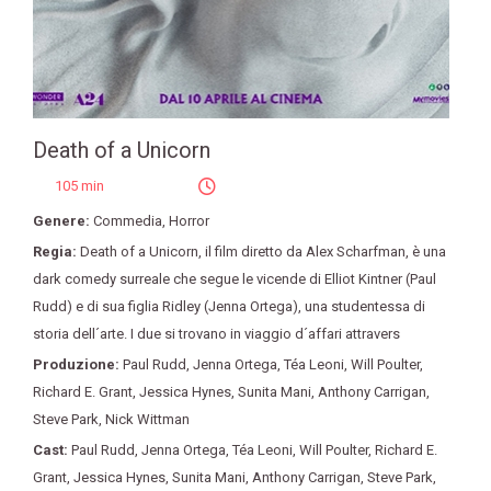
Death of a Unicorn
105 min
Genere:
Commedia
,
Horror
Regia:
Death of a Unicorn
,
il film diretto da Alex Scharfman
,
è una
dark comedy surreale che segue le vicende di Elliot Kintner (Paul
Rudd) e di sua figlia Ridley (Jenna Ortega)
,
una studentessa di
storia dell´arte. I due si trovano in viaggio d´affari attravers
Produzione:
Paul Rudd
,
Jenna Ortega
,
Téa Leoni
,
Will Poulter
,
Richard E. Grant
,
Jessica Hynes
,
Sunita Mani
,
Anthony Carrigan
,
Steve Park
,
Nick Wittman
Cast:
Paul Rudd
,
Jenna Ortega
,
Téa Leoni
,
Will Poulter
,
Richard E.
Grant
,
Jessica Hynes
,
Sunita Mani
,
Anthony Carrigan
,
Steve Park
,