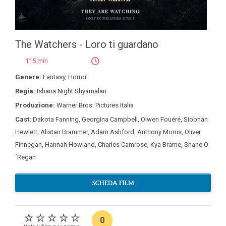
The Watchers - Loro ti guardano
115 min
Genere:
Fantasy
,
Horror
Regia:
Ishana Night Shyamalan
Produzione:
Warner Bros. Pictures Italia
Cast:
Dakota Fanning
,
Georgina Campbell
,
Olwen Fouéré
,
Siobhán
Hewlett
,
Alistair Brammer
,
Adam Ashford
,
Anthony Morris
,
Oliver
Finnegan
,
Hannah Howland
,
Charles Camrose
,
Kya Brame
,
Shane O
´Regan
SCHEDA FILM
0