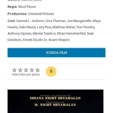
Regia:
Nicol Paone
Produzione:
Universal Pictures
Cast:
Samuel L. Jackson
,
Uma Thurman
,
Joe Manganiello
,
Maya
Hawke
,
Debi Mazar
,
Larry Pine
,
Matthew Maher
,
Tom Pecinka
,
Anthony Cipriani
,
Nikolai Tsankov
,
Ethan Herschenfeld
,
Neal
Davidson
,
Ernest DiLullo Sr.
,
Noam Shapiro
SCHEDA FILM
0
Vota il film per primo