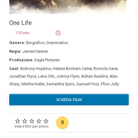
One Life
110 min
Genere:
Biografico
,
Drammatico
Regia:
James Hawes
Produzione:
Eagle Pictures
Cast:
Anthony Hopkins
,
Helena Bonham Carter
,
Romola Garai
,
Jonathan Pryce
,
Lena Olin
,
Johnny Flynn
,
Adrian Rawlins
,
Alex
Sharp
,
Marthe Keller
,
Samantha Spiro
,
Samuel Finzi
,
Ffion Jolly
SCHEDA FILM
0
Vota il film per primo