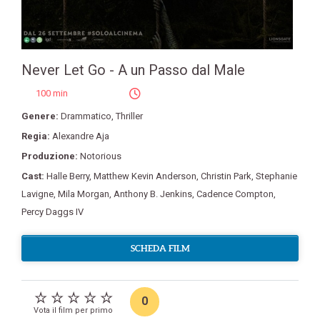
Never Let Go - A un Passo dal Male
100 min
Genere:
Drammatico
,
Thriller
Regia:
Alexandre Aja
Produzione:
Notorious
Cast:
Halle Berry
,
Matthew Kevin Anderson
,
Christin Park
,
Stephanie
Lavigne
,
Mila Morgan
,
Anthony B. Jenkins
,
Cadence Compton
,
Percy Daggs IV
SCHEDA FILM
0
Vota il film per primo