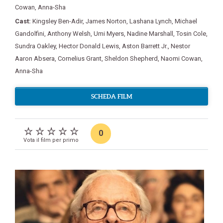
Cowan
,
Anna-Sha
Cast:
Kingsley Ben-Adir
,
James Norton
,
Lashana Lynch
,
Michael
Gandolfini
,
Anthony Welsh
,
Umi Myers
,
Nadine Marshall
,
Tosin Cole
,
Sundra Oakley
,
Hector Donald Lewis
,
Aston Barrett Jr.
,
Nestor
Aaron Absera
,
Cornelius Grant
,
Sheldon Shepherd
,
Naomi Cowan
,
Anna-Sha
SCHEDA FILM
0
Vota il film per primo