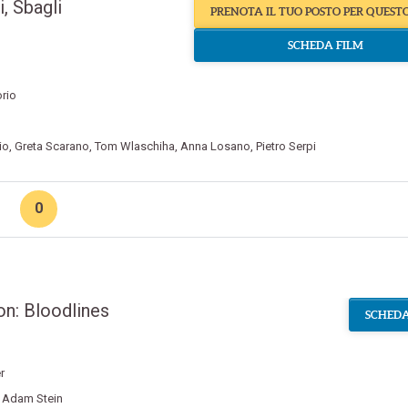
, Sbagli
PRENOTA IL TUO POSTO PER QUEST
SCHEDA FILM
orio
io
,
Greta Scarano
,
Tom Wlaschiha
,
Anna Losano
,
Pietro Serpi
0
on: Bloodlines
SCHEDA
r
,
Adam Stein