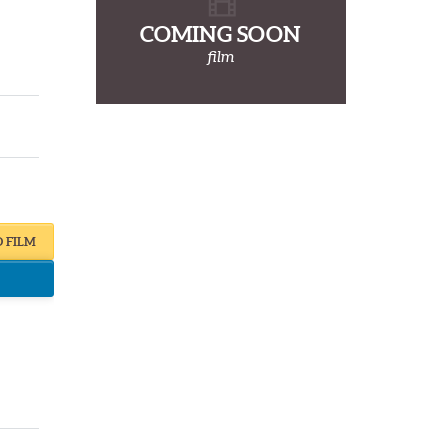
COMING SOON
film
O FILM