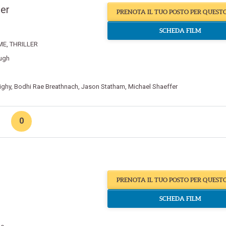
er
PRENOTA IL TUO POSTO PER QUEST
SCHEDA FILM
ME
,
THRILLER
ugh
Nighy
,
Bodhi Rae Breathnach
,
Jason Statham
,
Michael Shaeffer
0
PRENOTA IL TUO POSTO PER QUEST
SCHEDA FILM