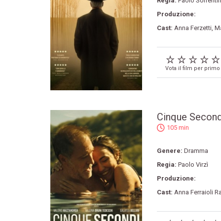
Regia:
Paolo Sorrenti
Produzione:
Cast:
Anna Ferzetti
,
Ma
Vota il film per primo
Cinque Second
105 min
Genere:
Dramma
Regia:
Paolo Virzì
Produzione:
Cast:
Anna Ferraioli R