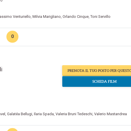
no
ssimo Venturiello
,
Milvia Marigliano
,
Orlando Cinque
,
Toni Servillo
0
i
PRENOTA IL TUO POSTO PER QUEST
SCHEDA FILM
avel
,
Galatéa Bellugi
,
Ilaria Spada
,
Valeria Bruni Tedeschi
,
Valerio Mastandrea