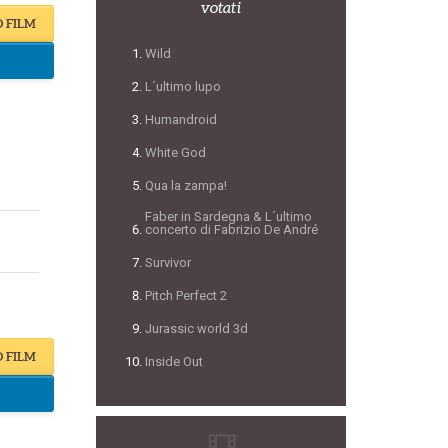
votati
O FILM
Wild
L´ultimo lupo
Humandroid
White God
Qua la zampa!
Faber in Sardegna & L´ultimo
concerto di Fabrizio De André
Survivor
Pitch Perfect 2
Jurassic world 3d
O FILM
Inside Out