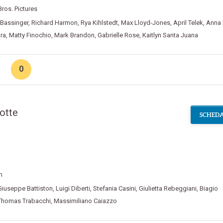
ros. Pictures
 Bassinger
,
Richard Harmon
,
Rya Kihlstedt
,
Max Lloyd-Jones
,
April Telek
,
Anna 
ra
,
Matty Finochio
,
Mark Brandon
,
Gabrielle Rose
,
Kaitlyn Santa Juana
0
Notte
SCHEDA
m
Giuseppe Battiston
,
Luigi Diberti
,
Stefania Casini
,
Giulietta Rebeggiani
,
Biagio
Thomas Trabacchi
,
Massimiliano Caiazzo