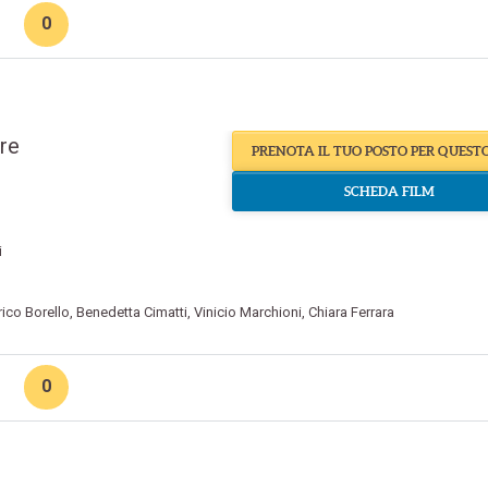
0
ore
PRENOTA IL TUO POSTO PER QUEST
SCHEDA FILM
i
rico Borello
,
Benedetta Cimatti
,
Vinicio Marchioni
,
Chiara Ferrara
0