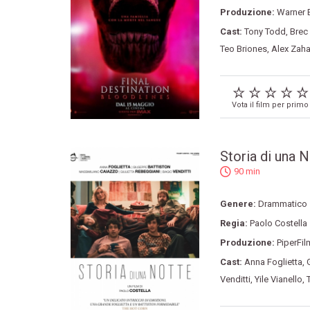
Produzione:
Warner B
Cast:
Tony Todd
,
Brec
Teo Briones
,
Alex Zaha
Vota il film per primo
Storia di una 
90 min
Genere:
Drammatico
Regia:
Paolo Costella
Produzione:
PiperFil
Cast:
Anna Foglietta
,
Venditti
,
Yile Vianello
,