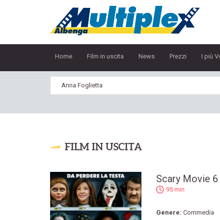
Home
Film in uscita
News
Prezzi
I più V
FILM IN USCITA
Scary Movie 6
95 min
Genere:
Commedia