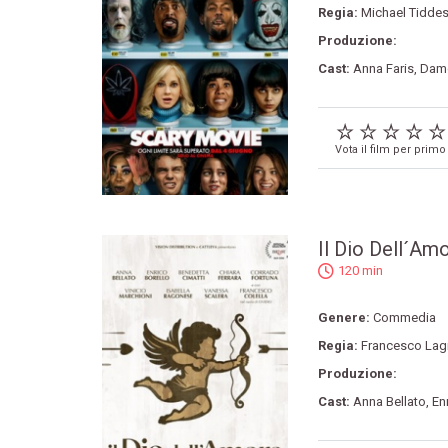
Regia:
Michael Tidde
Produzione:
Cast:
Anna Faris
,
Damo
Vota il film per primo
Il Dio Dell´Am
120 min
Genere:
Commedia
Regia:
Francesco Lag
Produzione:
Cast:
Anna Bellato
,
En