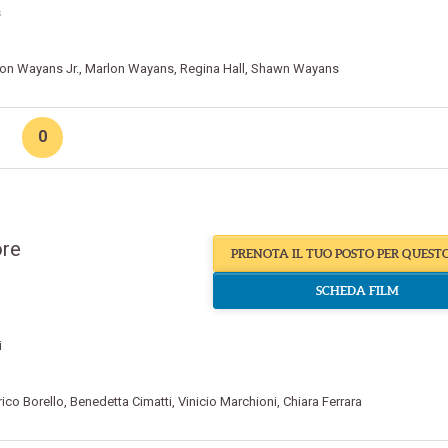
s
n Wayans Jr.
,
Marlon Wayans
,
Regina Hall
,
Shawn Wayans
0
ore
PRENOTA IL TUO POSTO PER QUEST
SCHEDA FILM
i
rico Borello
,
Benedetta Cimatti
,
Vinicio Marchioni
,
Chiara Ferrara