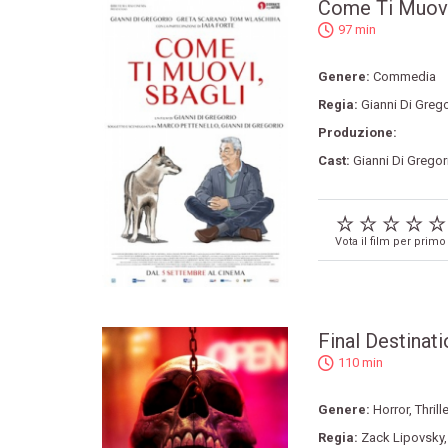
Come Ti Muovi
97 min
Genere:
Commedia
Regia:
Gianni Di Greg
Produzione:
Cast:
Gianni Di Gregor
Vota il film per primo
Final Destinati
110 min
Genere:
Horror
,
Thrille
Regia:
Zack Lipovsky