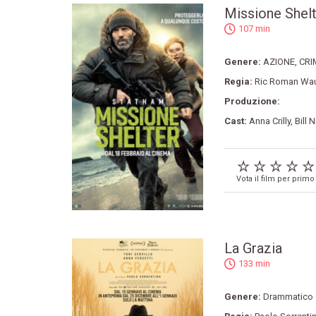
Missione Shelt
107 min
Genere:
AZIONE
,
CRI
Regia:
Ric Roman Wa
Produzione:
Cast:
Anna Crilly
,
Bill 
Vota il film per primo
La Grazia
133 min
Genere:
Drammatico