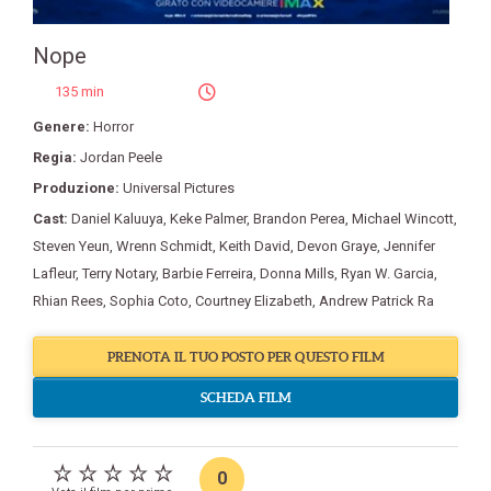
Nope
135 min
Genere:
Horror
Regia:
Jordan Peele
Produzione:
Universal Pictures
Cast:
Daniel Kaluuya
,
Keke Palmer
,
Brandon Perea
,
Michael Wincott
,
Steven Yeun
,
Wrenn Schmidt
,
Keith David
,
Devon Graye
,
Jennifer
Lafleur
,
Terry Notary
,
Barbie Ferreira
,
Donna Mills
,
Ryan W. Garcia
,
Rhian Rees
,
Sophia Coto
,
Courtney Elizabeth
,
Andrew Patrick Ra
PRENOTA IL TUO POSTO PER QUESTO FILM
SCHEDA FILM
0