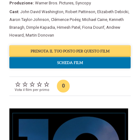
Produzione:
Warner Bros. Pictures
,
Syncopy
Cast:
John David Washington
,
Robert Pattinson
,
Elizabeth Debicki
,
Aaron Taylor-Johnson
,
Clémence Poésy
,
Michael Caine
,
Kenneth
Branagh
,
Dimple Kapadia
,
Himesh Patel
,
Fiona Dourif
,
Andrew
Howard
,
Martin Donovan
PRENOTA IL TUO POSTO PER QUESTO FILM
SCHEDA FILM
0
Vota il film per primo