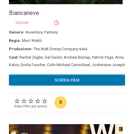
Biancaneve
120 min
Genere:
Avventura
,
Fantasy
Regia:
Marc Webb
Produzione:
The Walt Disney Company Italia
Cast:
Rachel Zegler
,
Gal Gadot
,
Andrew Burnap
,
Patrick Page
,
Ansu
Kabia
,
Emilia Faucher
,
Colin Michael Carmichael
,
Joshmaine Joseph
SCHEDA FILM
0
Vota il film per primo