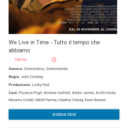
We Live in Time - Tutto il tempo che
abbiamo
108 min
Genere:
Drammatico
,
Sentimentale
Regia:
John Crowley
Produzione:
Lucky Red
Cast:
Florence Pugh
,
Andrew Garfield
,
Adam James
,
Aoife Hinds
,
Marama Corlett
,
Nikhil Parmar
,
Heather Craney
,
Kevin Brewer
SCHEDA FILM