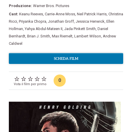
Produzione:
Warner Bros. Pictures
Cast:
Keanu Reeves
,
Carrie-Anne Moss
,
Neil Patrick Harris
,
Christina
Ricci
,
Priyanka Chopra
,
Jonathan Groff
,
Jessica Henwick
,
Ellen
Hollman
,
Yahya Abdul-Mateen II
,
Jada Pinkett Smith
,
Daniel
Bernhardt
,
Brian J. Smith
,
Max Riemelt
,
Lambert Wilson
,
Andrew
Caldwel
SCHEDA FILM
0
Vota il film per primo