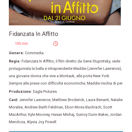
Fidanzata In Affitto
103 min
Genere:
Commedia
Regia:
Fidanzata In Affitto
,
il film diretto da Gene Stupnitsky
,
vede
protagonista la bella e intraprendente Maddie (Jennifer Lawrence)
,
una giovane donna che vive a Montauk
,
alle porte New York.
Sempre alle prese con difficoltà economiche
,
Maddie rischia di per
Produzione:
Eagle Pictures
Cast:
Jennifer Lawrence
,
Matthew Broderick
,
Laura Benanti
,
Natalie
Morales
,
Andrew Barth Feldman
,
Ebon Moss-Bachrach
,
Scott
MacArthur
,
Kyle Mooney
,
Hasan Minhaj
,
Quincy Dunn-Baker
,
Jordan
Mendoza
,
Alysia Joy Powell