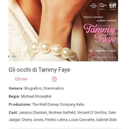
Gli occhi di Tammy Faye
125 min
Genere:
Biografico
,
Drammatico
Regia:
Michael Showalter
Produzione:
The Walt Disney Company Italia
Cast:
Jessica Chastain
,
Andrew Garfield
,
Vincent D´Onofrio
,
Sam
Jaeger
,
Cherry Jones
,
Fredric Lehne
,
Louis Cancelmi
,
Gabriel Olds