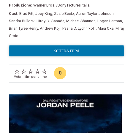
Produzione:
Warner Bros. /Sony Pictures Italia
Cast:
Brad Pitt
,
Joey King
,
Zazie Beetz
,
Aaron Taylor-Johnson
,
Sandra Bullock
,
Hiroyuki Sanada
,
Michael Shannon
,
Logan Lerman
,
Brian Tyree Henry
,
Andrew Koji
,
Pasha D. Lychnikoff
,
Masi Oka
,
Miraj
Grbic
SCHEDA FILM
0
Vota il film per primo