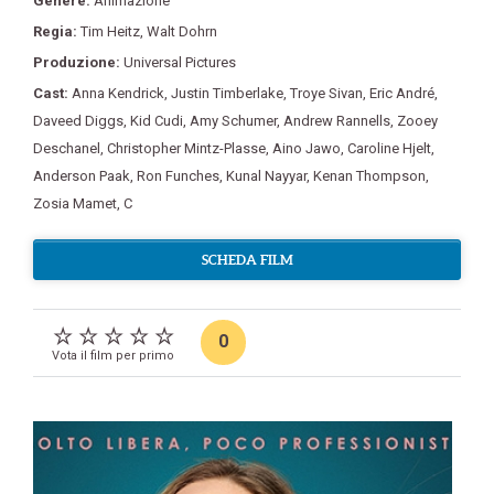
Genere:
Animazione
Regia:
Tim Heitz
,
Walt Dohrn
Produzione:
Universal Pictures
Cast:
Anna Kendrick
,
Justin Timberlake
,
Troye Sivan
,
Eric André
,
Daveed Diggs
,
Kid Cudi
,
Amy Schumer
,
Andrew Rannells
,
Zooey
Deschanel
,
Christopher Mintz-Plasse
,
Aino Jawo
,
Caroline Hjelt
,
Anderson Paak
,
Ron Funches
,
Kunal Nayyar
,
Kenan Thompson
,
Zosia Mamet
,
C
SCHEDA FILM
0
Vota il film per primo