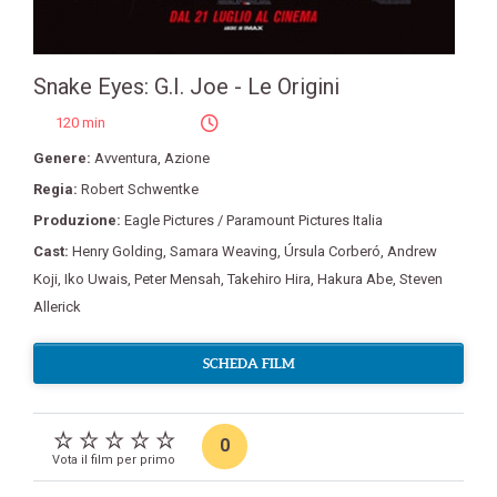
Snake Eyes: G.I. Joe - Le Origini
120 min
Genere:
Avventura
,
Azione
Regia:
Robert Schwentke
Produzione:
Eagle Pictures / Paramount Pictures Italia
Cast:
Henry Golding
,
Samara Weaving
,
Úrsula Corberó
,
Andrew
Koji
,
Iko Uwais
,
Peter Mensah
,
Takehiro Hira
,
Hakura Abe
,
Steven
Allerick
SCHEDA FILM
0
Vota il film per primo