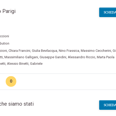
 Parigi
SCHEDA
ccioni
ibution
cioni
,
Chiara Francini
,
Giulia Bevilacqua
,
Nino Frassica
,
Massimo Ceccherini
,
Gi
ti
,
Massimiliano Galligani
,
Giuseppe Gandini
,
Alessandro Riccio
,
Marta Paola
etti
,
Alessio Binetti
,
Gabriele
0
che siamo stati
SCHEDA