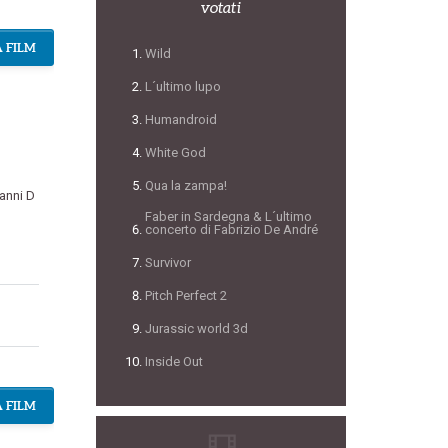
votati
 FILM
Wild
L´ultimo lupo
Humandroid
White God
Qua la zampa!
anni D
Faber in Sardegna & L´ultimo
concerto di Fabrizio De André
Survivor
Pitch Perfect 2
Jurassic world 3d
Inside Out
 FILM