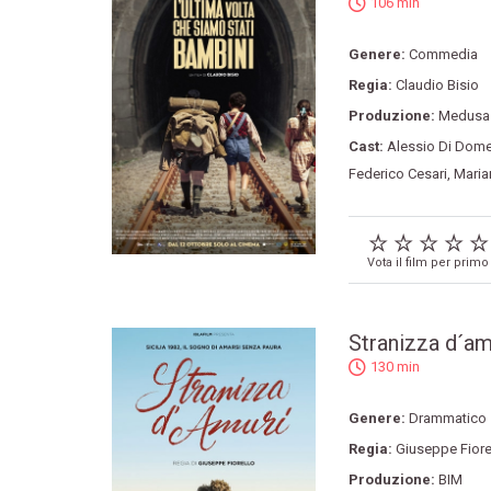
106 min
Genere:
Commedia
Regia:
Claudio Bisio
Produzione:
Medusa
Cast:
Alessio Di Dom
Federico Cesari
,
Maria
Vota il film per primo
Stranizza d´am
130 min
Genere:
Drammatico
Regia:
Giuseppe Fiore
Produzione:
BIM