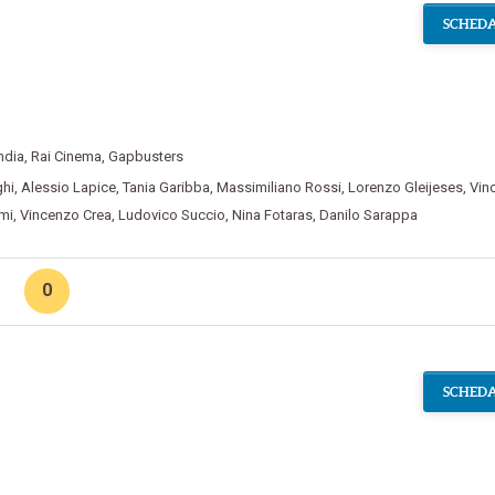
SCHEDA
ndia
,
Rai Cinema
,
Gapbusters
hi
,
Alessio Lapice
,
Tania Garibba
,
Massimiliano Rossi
,
Lorenzo Gleijeses
,
Vin
mi
,
Vincenzo Crea
,
Ludovico Succio
,
Nina Fotaras
,
Danilo Sarappa
0
SCHEDA