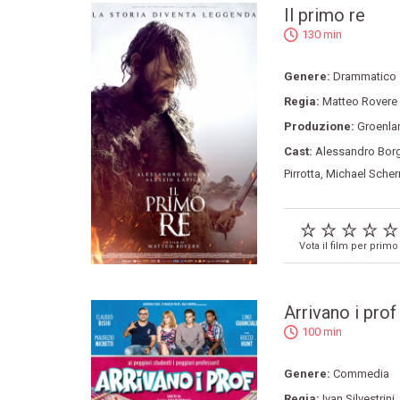
Il primo re
130 min
Genere:
Drammatico
Regia:
Matteo Rovere
Produzione:
Groenla
Cast:
Alessandro Borg
Pirrotta
,
Michael Scher
Vota il film per primo
Arrivano i prof
100 min
Genere:
Commedia
Regia:
Ivan Silvestrini