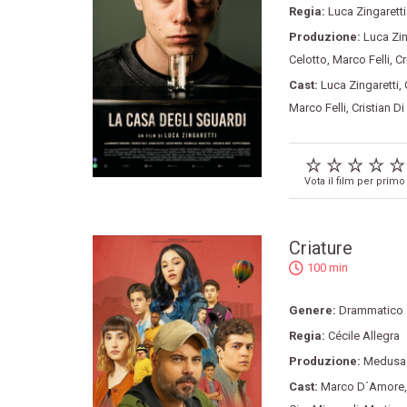
Regia:
Luca Zingaretti
Produzione:
Luca Zin
Celotto
,
Marco Felli
,
Cr
Cast:
Luca Zingaretti
,
Marco Felli
,
Cristian Di
Vota il film per primo
Criature
100 min
Genere:
Drammatico
Regia:
Cécile Allegra
Produzione:
Medusa 
Cast:
Marco D´Amore