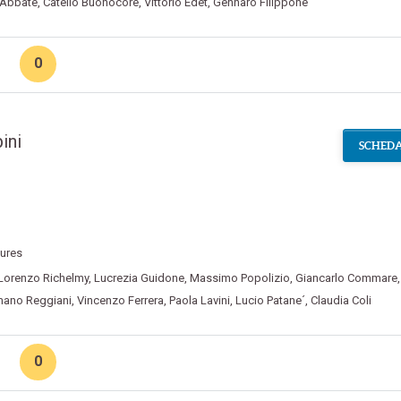
 Abbate
,
Catello Buonocore
,
Vittorio Edet
,
Gennaro Filippone
0
ini
SCHEDA
tures
Lorenzo Richelmy
,
Lucrezia Guidone
,
Massimo Popolizio
,
Giancarlo Commare
,
ano Reggiani
,
Vincenzo Ferrera
,
Paola Lavini
,
Lucio Patane´
,
Claudia Coli
0