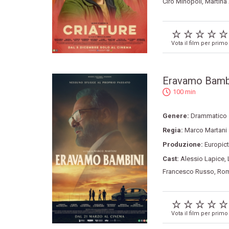
Ciro Minopoli
,
Martina
Vota il film per primo
Eravamo Bamb
100 min
Genere:
Drammatico
Regia:
Marco Martani
Produzione:
Europic
Cast:
Alessio Lapice
,
Francesco Russo
,
Rom
Vota il film per primo