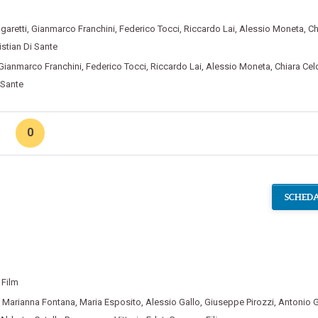
garetti
,
Gianmarco Franchini
,
Federico Tocci
,
Riccardo Lai
,
Alessio Moneta
,
Ch
istian Di Sante
Gianmarco Franchini
,
Federico Tocci
,
Riccardo Lai
,
Alessio Moneta
,
Chiara Cel
 Sante
0
SCHEDA
Film
,
Marianna Fontana
,
Maria Esposito
,
Alessio Gallo
,
Giuseppe Pirozzi
,
Antonio G