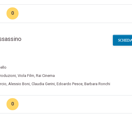
0
ssassino
SCHEDA
ello
roduzioni
,
Viola Film
,
Rai Cinema
rcio
,
Alessio Boni
,
Claudia Gerini
,
Edoardo Pesce
,
Barbara Ronchi
0