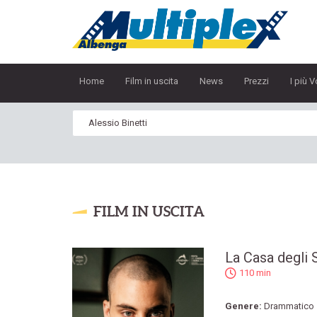
Home
Film in uscita
News
Prezzi
I più V
FILM IN USCITA
La Casa degli 
110 min
Genere:
Drammatico