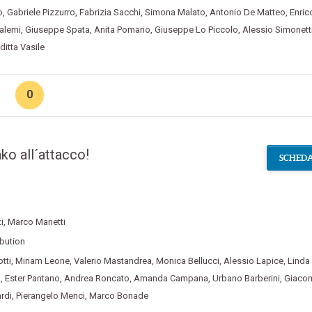
o
,
Gabriele Pizzurro
,
Fabrizia Sacchi
,
Simona Malato
,
Antonio De Matteo
,
Enric
alemi
,
Giuseppe Spata
,
Anita Pomario
,
Giuseppe Lo Piccolo
,
Alessio Simonett
ditta Vasile
0
nko all´attacco!
SCHEDA
i
,
Marco Manetti
ibution
tti
,
Miriam Leone
,
Valerio Mastandrea
,
Monica Bellucci
,
Alessio Lapice
,
Linda 
o
,
Ester Pantano
,
Andrea Roncato
,
Amanda Campana
,
Urbano Barberini
,
Giaco
rdi
,
Pierangelo Menci
,
Marco Bonade