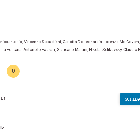
enicoantonio
,
Vincenzo Sebastiani
,
Carlotta De Leonardis
,
Lorenzo Mc Govern
,
nna Fontana
,
Antonello Fassari
,
Giancarlo Martini
,
Nikolai Selikovsky
,
Claudio B
0
uri
SCHEDA
llo