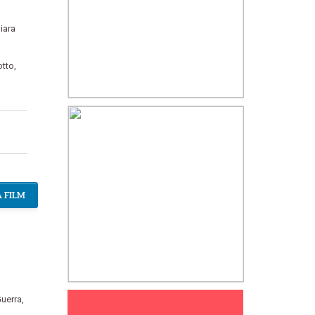
iara
otto
,
 FILM
uerra
,