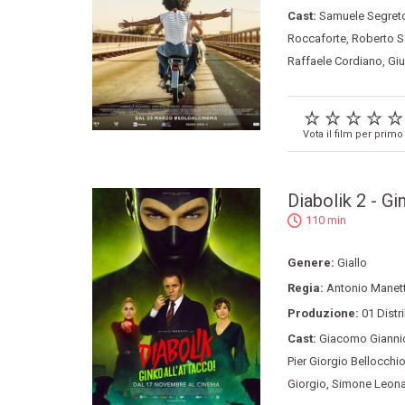
Cast:
Samuele Segret
Roccaforte
,
Roberto S
Raffaele Cordiano
,
Giu
Vota il film per primo
Diabolik 2 - Gi
110 min
Genere:
Giallo
Regia:
Antonio Manett
Produzione:
01 Distr
Cast:
Giacomo Giannio
Pier Giorgio Bellocchi
Giorgio
,
Simone Leona