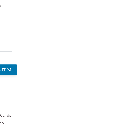
o
i
,
 FILM
Caridi
,
mo