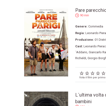
Pare parecchio
90 min
Genere:
Commedia
Regia:
Leonardo Piera
Produzione:
01 Distr
Cast:
Leonardo Pierac
´Addario
,
Giancarlo Rat
Richeldi
,
Giorgio Borgh
Vota il film per primo
L´ultima volta 
bambini