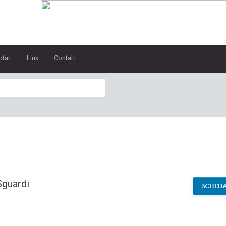
otati
Link
Contatti
Sguardi
SCHEDA