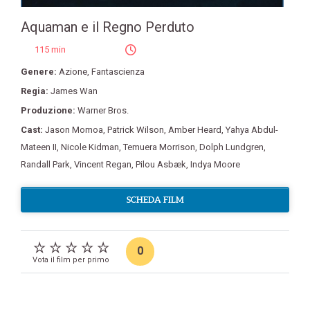
Aquaman e il Regno Perduto
115 min
Genere:
Azione
,
Fantascienza
Regia:
James Wan
Produzione:
Warner Bros.
Cast:
Jason Momoa
,
Patrick Wilson
,
Amber Heard
,
Yahya Abdul-
Mateen II
,
Nicole Kidman
,
Temuera Morrison
,
Dolph Lundgren
,
Randall Park
,
Vincent Regan
,
Pilou Asbæk
,
Indya Moore
SCHEDA FILM
0
Vota il film per primo