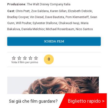
Produzione:
The Walt Disney Company Italia
Cast:
Chris Pratt
,
Zoe Saldana
,
Karen Gillan
,
Elizabeth Debicki
,
Bradley Cooper
,
Vin Diesel
,
Dave Bautista
,
Pom Klementieff
,
Sean
Gunn
,
Will Poulter
,
Sylvester Stallone
,
Chukwudi Iwuji
,
Maria
Bakalova
,
Daniela Melchior
,
Michael Rosenbaum
,
Nico Santos
SCHEDA FILM
0
Vota il film per primo
Biglietto rapido >
Sai già che film guardare?