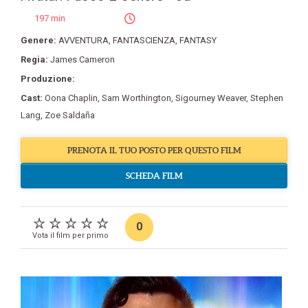
197 min
Genere:
AVVENTURA
,
FANTASCIENZA
,
FANTASY
Regia:
James Cameron
Produzione:
Cast:
Oona Chaplin
,
Sam Worthington
,
Sigourney Weaver
,
Stephen
Lang
,
Zoe Saldaña
PRENOTA IL TUO POSTO PER QUESTO FILM
SCHEDA FILM
0
Vota il film per primo