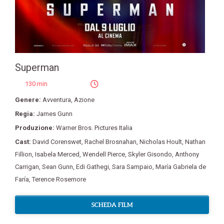
Superman
130 min
Genere:
Avventura
,
Azione
Regia:
James Gunn
Produzione:
Warner Bros. Pictures Italia
Cast:
David Corenswet
,
Rachel Brosnahan
,
Nicholas Hoult
,
Nathan
Fillion
,
Isabela Merced
,
Wendell Pierce
,
Skyler Gisondo
,
Anthony
Carrigan
,
Sean Gunn
,
Edi Gathegi
,
Sara Sampaio
,
María Gabriela de
Faría
,
Terence Rosemore
SCHEDA FILM