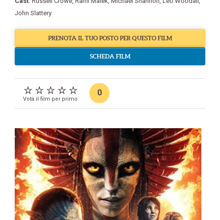
Cast:
Russell Crowe
,
Rami Malek
,
Michael Shannon
,
Leo Woodall
,
John Slattery
PRENOTA IL TUO POSTO PER QUESTO FILM
SCHEDA FILM
0
Vota il film per primo