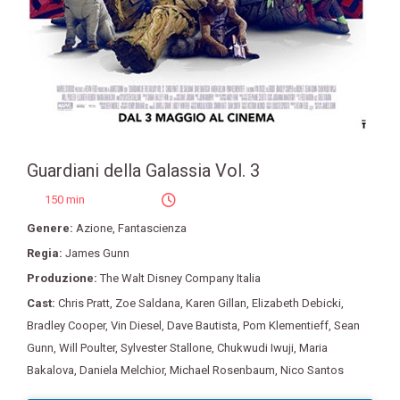
Guardiani della Galassia Vol. 3
150 min
Genere:
Azione
,
Fantascienza
Regia:
James Gunn
Produzione:
The Walt Disney Company Italia
Cast:
Chris Pratt
,
Zoe Saldana
,
Karen Gillan
,
Elizabeth Debicki
,
Bradley Cooper
,
Vin Diesel
,
Dave Bautista
,
Pom Klementieff
,
Sean
Gunn
,
Will Poulter
,
Sylvester Stallone
,
Chukwudi Iwuji
,
Maria
Bakalova
,
Daniela Melchior
,
Michael Rosenbaum
,
Nico Santos