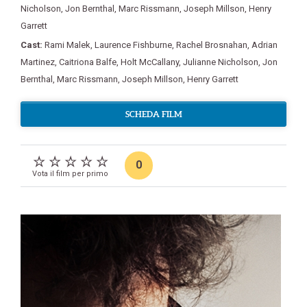
Nicholson
,
Jon Bernthal
,
Marc Rissmann
,
Joseph Millson
,
Henry
Garrett
Cast:
Rami Malek
,
Laurence Fishburne
,
Rachel Brosnahan
,
Adrian
Martinez
,
Caitriona Balfe
,
Holt McCallany
,
Julianne Nicholson
,
Jon
Bernthal
,
Marc Rissmann
,
Joseph Millson
,
Henry Garrett
SCHEDA FILM
0
Vota il film per primo