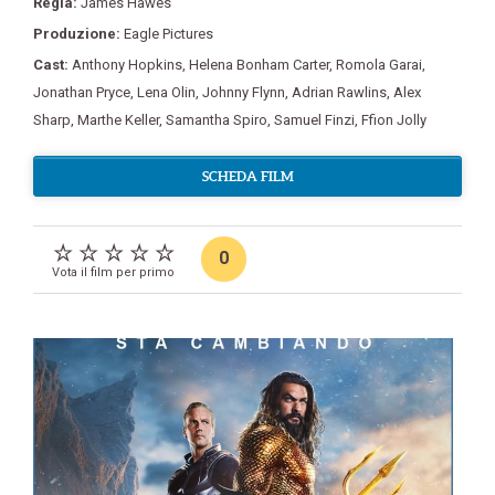
Regia:
James Hawes
Produzione:
Eagle Pictures
Cast:
Anthony Hopkins
,
Helena Bonham Carter
,
Romola Garai
,
Jonathan Pryce
,
Lena Olin
,
Johnny Flynn
,
Adrian Rawlins
,
Alex
Sharp
,
Marthe Keller
,
Samantha Spiro
,
Samuel Finzi
,
Ffion Jolly
SCHEDA FILM
0
Vota il film per primo