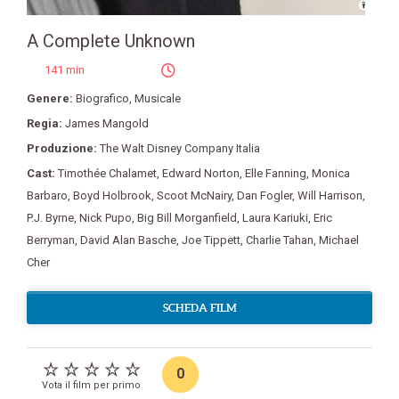
A Complete Unknown
141 min
Genere:
Biografico
,
Musicale
Regia:
James Mangold
Produzione:
The Walt Disney Company Italia
Cast:
Timothée Chalamet
,
Edward Norton
,
Elle Fanning
,
Monica
Barbaro
,
Boyd Holbrook
,
Scoot McNairy
,
Dan Fogler
,
Will Harrison
,
P.J. Byrne
,
Nick Pupo
,
Big Bill Morganfield
,
Laura Kariuki
,
Eric
Berryman
,
David Alan Basche
,
Joe Tippett
,
Charlie Tahan
,
Michael
Cher
SCHEDA FILM
0
Vota il film per primo