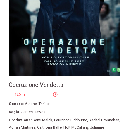
Operazione Vendetta
125 min
Genere:
Azione
,
Thriller
Regia:
James Hawes
Produzione:
Rami Malek
,
Laurence Fishburne
,
Rachel Brosnahan
,
Adrian Martinez
,
Caitriona Balfe
,
Holt McCallany
,
Julianne