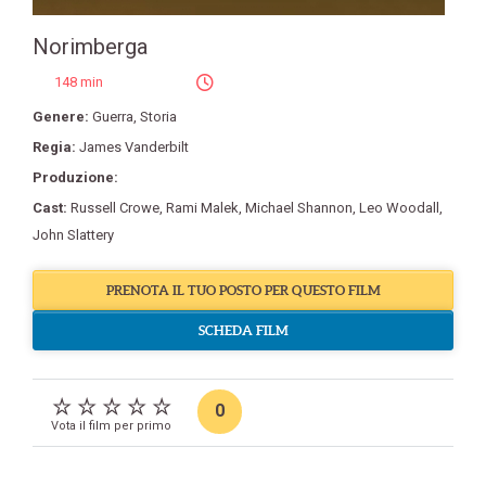
Norimberga
148 min
Genere:
Guerra
,
Storia
Regia:
James Vanderbilt
Produzione:
Cast:
Russell Crowe
,
Rami Malek
,
Michael Shannon
,
Leo Woodall
,
John Slattery
PRENOTA IL TUO POSTO PER QUESTO FILM
SCHEDA FILM
0
Vota il film per primo