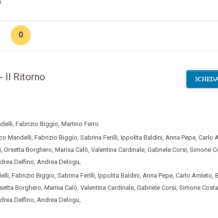
i
0
 - Il Ritorno
SCHEDA
delli
,
Fabrizio Biggio
,
Martino Ferro
co Mandelli
,
Fabrizio Biggio
,
Sabrina Ferilli
,
Ippolita Baldini
,
Anna Pepe
,
Carlo 
i
,
Orsetta Borghero
,
Marisa Calò
,
Valentina Cardinale
,
Gabriele Corsi
,
Simone C
drea Delfino
,
Andrea Delogu
,
lli
,
Fabrizio Biggio
,
Sabrina Ferilli
,
Ippolita Baldini
,
Anna Pepe
,
Carlo Amleto
,
B
setta Borghero
,
Marisa Calò
,
Valentina Cardinale
,
Gabriele Corsi
,
Simone Cost
drea Delfino
,
Andrea Delogu
,