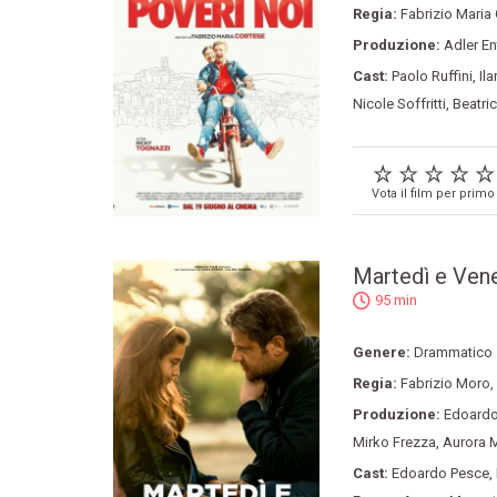
Regia:
Fabrizio Maria
Produzione:
Adler En
Cast:
Paolo Ruffini
,
Il
Nicole Soffritti
,
Beatri
Vota il film per primo
Martedì e Vene
95 min
Genere:
Drammatico
Regia:
Fabrizio Moro
,
Produzione:
Edoardo
Mirko Frezza
,
Aurora 
Cast:
Edoardo Pesce
,