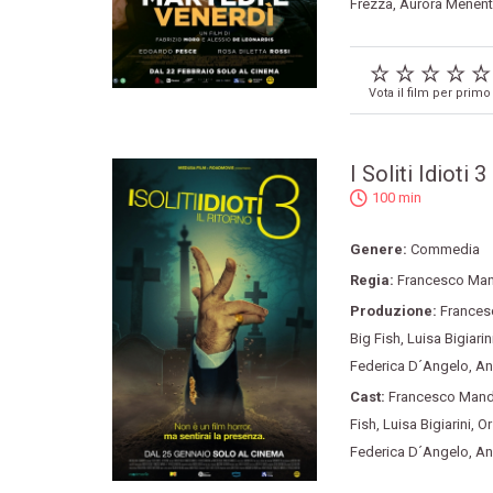
Frezza
,
Aurora Menent
Vota il film per primo
I Soliti Idioti 3
100 min
Genere:
Commedia
Regia:
Francesco Man
Produzione:
Frances
Big Fish
,
Luisa Bigiarin
Federica D´Angelo
,
An
Cast:
Francesco Mande
Fish
,
Luisa Bigiarini
,
Or
Federica D´Angelo
,
An