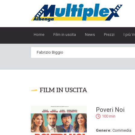
Home
Film in uscita
News
Prezzi
I più V
FILM IN USCITA
Poveri Noi
100 min
Genere:
Commedia