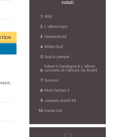
votati
Wild
L´ultimo lupo
Humandroid
O FILM
White God
Qua la zampa!
Faber in Sardegna & L´ultimo
concerto di Fabrizio De André
Survivor
nazzi
,
Pitch Perfect 2
Jurassic world 3d
Inside Out