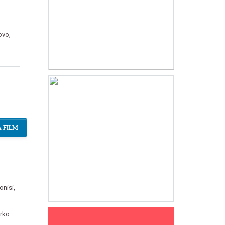
ovo
,
 FILM
onisi
,
rko