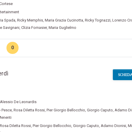
 Cortese
tertainment
aria Spada
,
Ricky Memphis
,
Maria Grazia Cucinotta
,
Ricky Tognazzi
,
Lorenzo Cr
ce Savignani
,
Clizia Fornasier
,
Maria Guglielmo
0
rdì
SCHEDA
Alessio De Leonardis
 Pesce
,
Rosa Diletta Rossi
,
Pier Giorgio Bellocchio
,
Giorgio Caputo
,
Adamo Di
Menenti
Rosa Diletta Rossi
,
Pier Giorgio Bellocchio
,
Giorgio Caputo
,
Adamo Dionisi
,
Mi