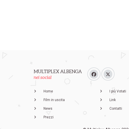
MULTIPLEX ALBENGA
nei social
Home
I più Votati
Film in uscita
Link
News
Contatti
Prezzi