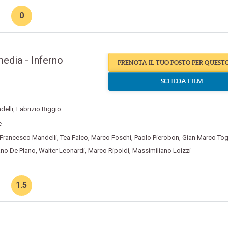
0
edia - Inferno
PRENOTA IL TUO POSTO PER QUEST
SCHEDA FILM
delli
,
Fabrizio Biggio
e
Francesco Mandelli
,
Tea Falco
,
Marco Foschi
,
Paolo Pierobon
,
Gian Marco Tog
no De Plano
,
Walter Leonardi
,
Marco Ripoldi
,
Massimiliano Loizzi
1.5