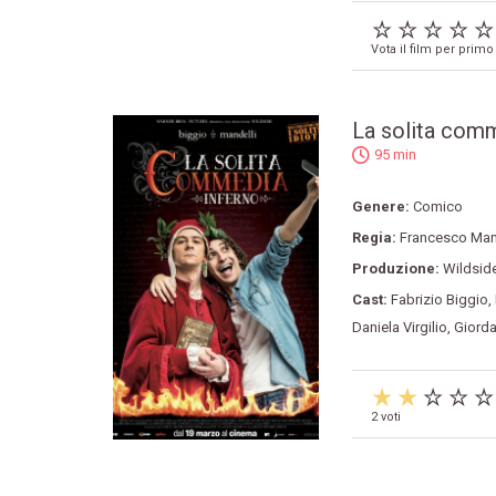
Vota il film per primo
La solita comm
95 min
Genere:
Comico
Regia:
Francesco Man
Produzione:
Wildsid
Cast:
Fabrizio Biggio
,
Daniela Virgilio
,
Giorda
2 voti