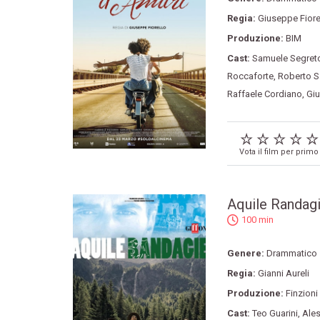
Regia:
Giuseppe Fiore
Produzione:
BIM
Cast:
Samuele Segret
Roccaforte
,
Roberto S
Raffaele Cordiano
,
Giu
Vota il film per primo
Aquile Randag
100 min
Genere:
Drammatico
Regia:
Gianni Aureli
Produzione:
Finzioni
Cast:
Teo Guarini
,
Ales