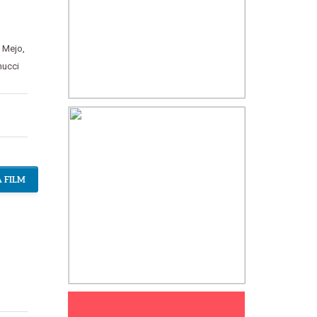
e Mejo
,
nucci
 FILM