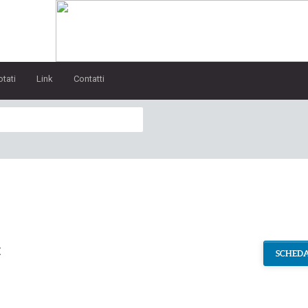
otati
Link
Contatti
t
SCHEDA