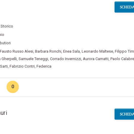
SCHEDA
,
Storico
hio
ibution
Fausto Russo Alesi
,
Barbara Ronchi
,
Enea Sala
,
Leonardo Maltese
,
Filippo Tim
 Gherpelli
,
Samuele Teneggi
,
Corrado Invernizzi
,
Aurora Camatti
,
Paolo Calabre
Sarti
,
Fabrizio Contri
,
Federica
0
uri
SCHEDA