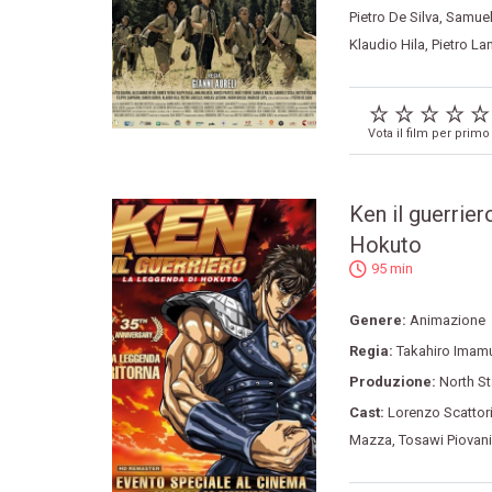
Pietro De Silva
,
Samue
Klaudio Hila
,
Pietro La
Vota il film per primo
Ken il guerrier
Hokuto
95 min
Genere:
Animazione
Regia:
Takahiro Imam
Produzione:
North St
Cast:
Lorenzo Scattor
Mazza
,
Tosawi Piovani