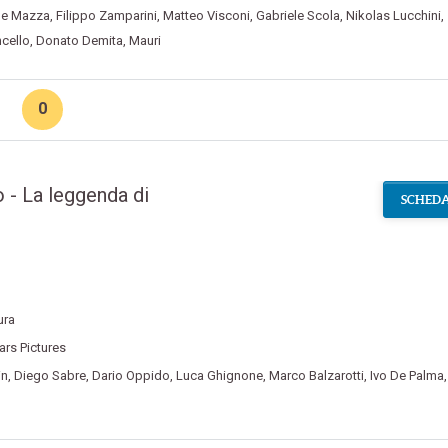
le Mazza
,
Filippo Zamparini
,
Matteo Visconi
,
Gabriele Scola
,
Nikolas Lucchini
,
ncello
,
Donato Demita
,
Mauri
0
o - La leggenda di
SCHEDA
ura
ars Pictures
in
,
Diego Sabre
,
Dario Oppido
,
Luca Ghignone
,
Marco Balzarotti
,
Ivo De Palma