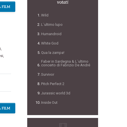
votati
 FILM
Wild
L´ultimo lupo
Humandroid
White God
i
,
Qua la zampa!
si
,
Faber in Sardegna & L´ultimo
concerto di Fabrizio De André
Survivor
Pitch Perfect 2
Jurassic world 3d
Inside Out
 FILM