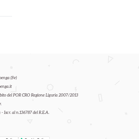
benga (Sv)
enga.it
ambito del POR CRO Regione Liguria 2007/2013
.
- Iscr. al n.136787 del R.E.A.