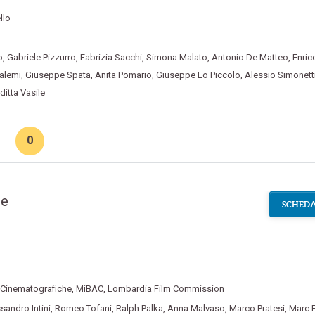
llo
o
,
Gabriele Pizzurro
,
Fabrizia Sacchi
,
Simona Malato
,
Antonio De Matteo
,
Enric
alemi
,
Giuseppe Spata
,
Anita Pomario
,
Giuseppe Lo Piccolo
,
Alessio Simonett
ditta Vasile
0
ie
SCHEDA
 Cinematografiche
,
MiBAC
,
Lombardia Film Commission
sandro Intini
,
Romeo Tofani
,
Ralph Palka
,
Anna Malvaso
,
Marco Pratesi
,
Marc F