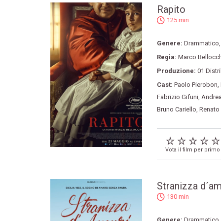
Rapito
125 min
Genere:
Drammatico
Regia:
Marco Bellocc
Produzione:
01 Distr
Cast:
Paolo Pierobon
,
Fabrizio Gifuni
,
Andrea
Bruno Cariello
,
Renato 
Vota il film per primo
Stranizza d´am
130 min
Genere:
Drammatico