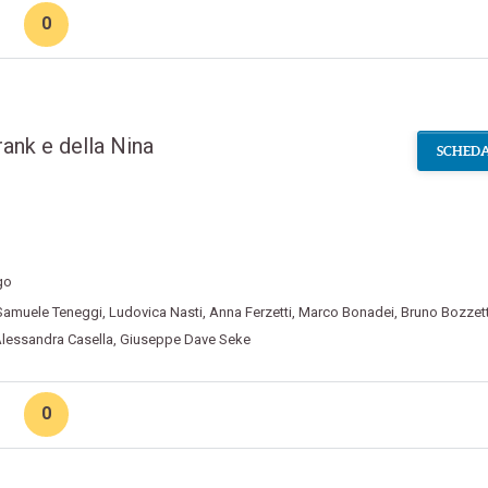
0
rank e della Nina
SCHEDA
go
Samuele Teneggi
,
Ludovica Nasti
,
Anna Ferzetti
,
Marco Bonadei
,
Bruno Bozzet
lessandra Casella
,
Giuseppe Dave Seke
0