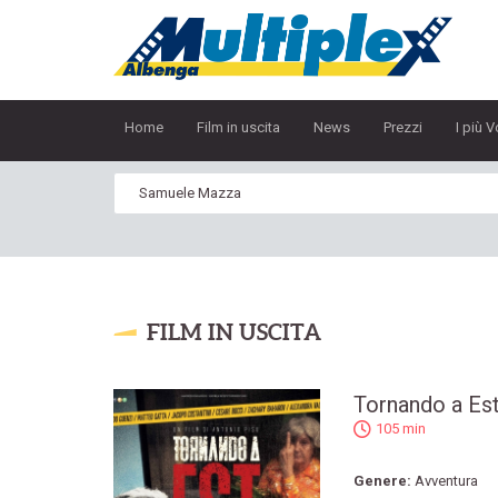
Home
Film in uscita
News
Prezzi
I più V
FILM IN USCITA
Tornando a Es
105 min
Genere:
Avventura