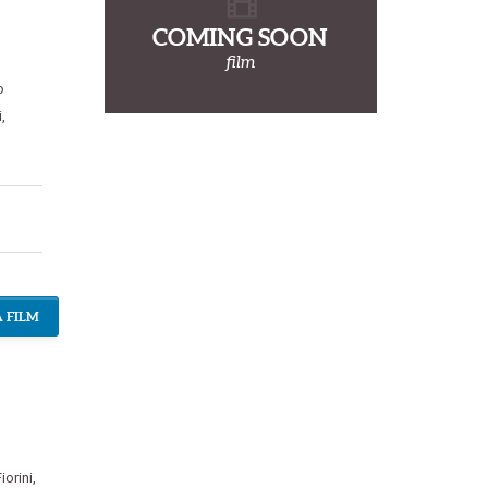
COMING SOON
film
o
i
,
 FILM
iorini
,