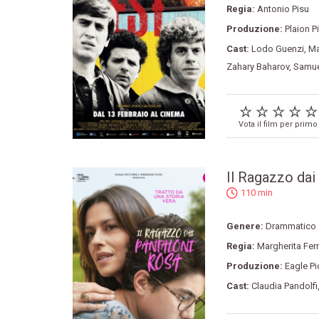
Regia:
Antonio Pisu
Produzione:
Plaion P
Cast:
Lodo Guenzi
,
Ma
Zahary Baharov
,
Samue
Vota il film per primo
Il Ragazzo dai
110 min
Genere:
Drammatico
Regia:
Margherita Ferr
Produzione:
Eagle Pi
Cast:
Claudia Pandolfi