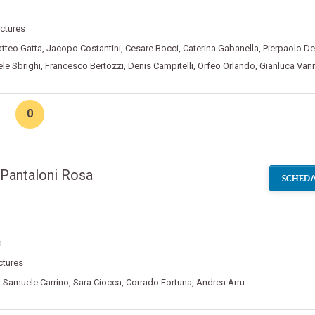
ictures
tteo Gatta
,
Jacopo Costantini
,
Cesare Bocci
,
Caterina Gabanella
,
Pierpaolo D
le Sbrighi
,
Francesco Bertozzi
,
Denis Campitelli
,
Orfeo Orlando
,
Gianluca Van
0
 Pantaloni Rosa
SCHEDA
i
ctures
,
Samuele Carrino
,
Sara Ciocca
,
Corrado Fortuna
,
Andrea Arru