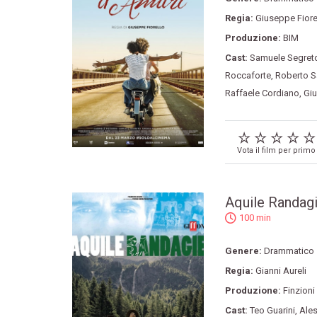
Regia:
Giuseppe Fiore
Produzione:
BIM
Cast:
Samuele Segret
Roccaforte
,
Roberto S
Raffaele Cordiano
,
Giu
Vota il film per primo
Aquile Randag
100 min
Genere:
Drammatico
Regia:
Gianni Aureli
Produzione:
Finzioni
Cast:
Teo Guarini
,
Ales