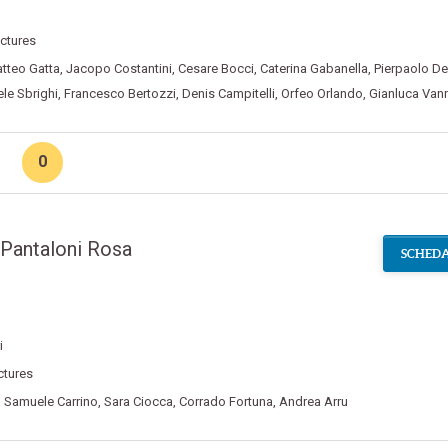
ictures
tteo Gatta
,
Jacopo Costantini
,
Cesare Bocci
,
Caterina Gabanella
,
Pierpaolo D
le Sbrighi
,
Francesco Bertozzi
,
Denis Campitelli
,
Orfeo Orlando
,
Gianluca Van
0
 Pantaloni Rosa
SCHEDA
i
ctures
,
Samuele Carrino
,
Sara Ciocca
,
Corrado Fortuna
,
Andrea Arru