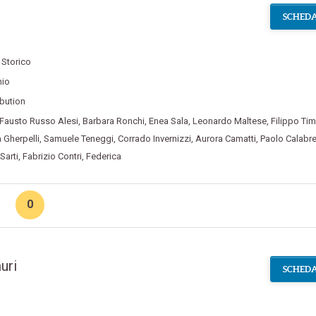
SCHEDA
,
Storico
hio
ibution
Fausto Russo Alesi
,
Barbara Ronchi
,
Enea Sala
,
Leonardo Maltese
,
Filippo Tim
 Gherpelli
,
Samuele Teneggi
,
Corrado Invernizzi
,
Aurora Camatti
,
Paolo Calabre
Sarti
,
Fabrizio Contri
,
Federica
0
uri
SCHEDA