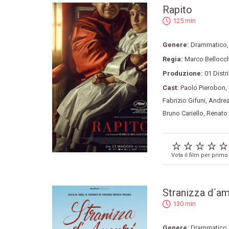
Rapito
125 min
Genere:
Drammatico
Regia:
Marco Bellocc
Produzione:
01 Distr
Cast:
Paolo Pierobon
,
Fabrizio Gifuni
,
Andrea
Bruno Cariello
,
Renato 
Vota il film per primo
Stranizza d´am
130 min
Genere:
Drammatico