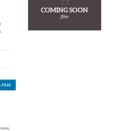
COMING SOON
film
o
i
,
 FILM
iorini
,