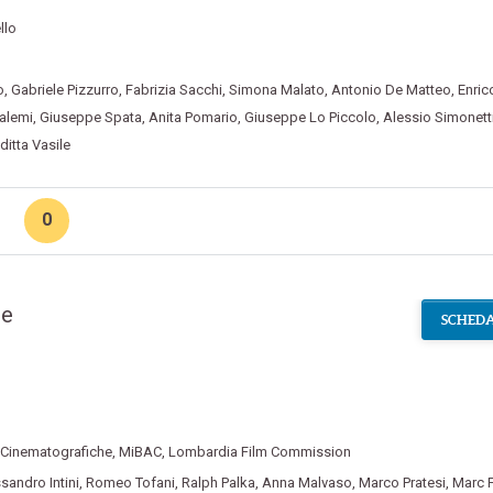
llo
o
,
Gabriele Pizzurro
,
Fabrizia Sacchi
,
Simona Malato
,
Antonio De Matteo
,
Enric
alemi
,
Giuseppe Spata
,
Anita Pomario
,
Giuseppe Lo Piccolo
,
Alessio Simonett
ditta Vasile
0
ie
SCHEDA
 Cinematografiche
,
MiBAC
,
Lombardia Film Commission
sandro Intini
,
Romeo Tofani
,
Ralph Palka
,
Anna Malvaso
,
Marco Pratesi
,
Marc F