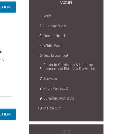
votati
 FILM
Wild
L´ultimo lupo
Humandroid
White God
i
,
Qua la zampa!
si
,
Faber in Sardegna & L´ultimo
concerto di Fabrizio De André
Survivor
Pitch Perfect 2
Jurassic world 3d
Inside Out
 FILM