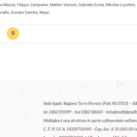
le Mazza
,
Filippo Zamparini
,
Matteo Visconi
,
Gabriele Scola
,
Nikolas Lucchini
,
ncello
,
Donato Demita
,
Mauri
0
Sede legale: Regione Torre Pernice (Polo 90) 17031 – Al
tel. 0182 593399 - fax 0182 586143 - info@multiplexalb
Multiplex è una struttura in parte cofinanziata nell'
C. F./P. I.V.A. 01330750090 - Cap. Soc. € 50.000,00 i.v