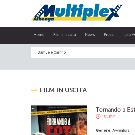
Home
Film in uscita
News
Prezzi
I più V
FILM IN USCITA
Tornando a Es
105 min
Genere:
Avventura