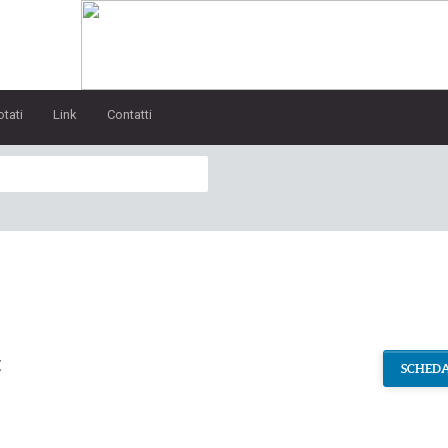
otati
Link
Contatti
t
SCHEDA