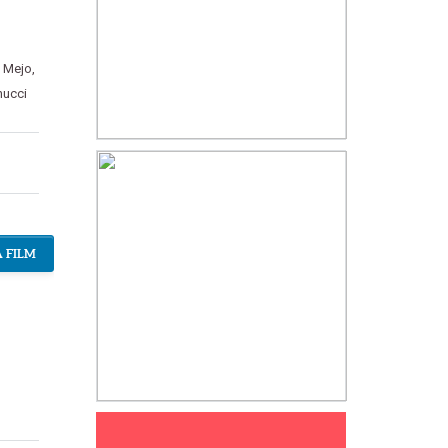
e Mejo
,
nucci
 FILM