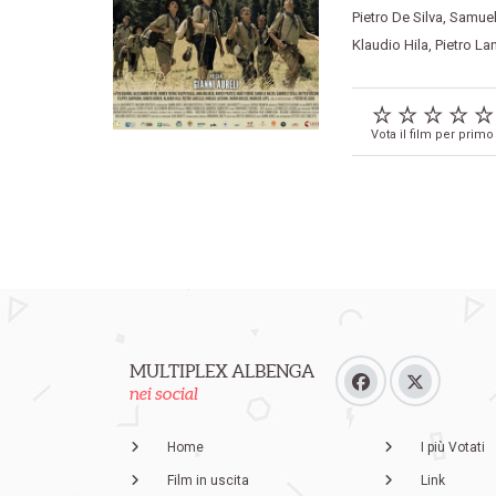
Pietro De Silva
,
Samue
Klaudio Hila
,
Pietro La
Vota il film per primo
MULTIPLEX ALBENGA
nei social
Home
I più Votati
Film in uscita
Link