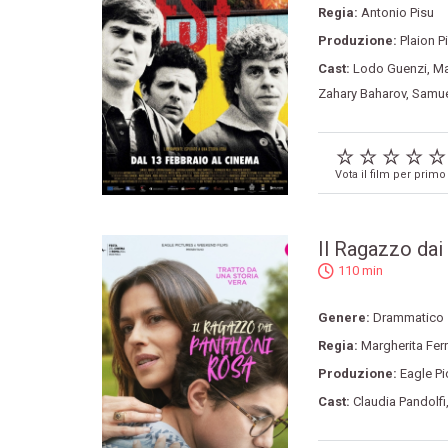
Regia:
Antonio Pisu
Produzione:
Plaion P
Cast:
Lodo Guenzi
,
Ma
Zahary Baharov
,
Samue
Vota il film per primo
Il Ragazzo dai
110 min
Genere:
Drammatico
Regia:
Margherita Ferr
Produzione:
Eagle Pi
Cast:
Claudia Pandolfi