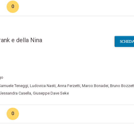
0
rank e della Nina
SCHEDA
go
Samuele Teneggi
,
Ludovica Nasti
,
Anna Ferzetti
,
Marco Bonadei
,
Bruno Bozzet
lessandra Casella
,
Giuseppe Dave Seke
0