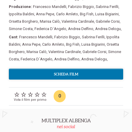
Produzione:
Francesco Mandelli
,
Fabrizio Biggio
,
Sabrina Ferilli
,
Ippolita Baldini
,
Anna Pepe
,
Carlo Amleto
,
Big Fish
,
Luisa Bigiarini
,
Orsetta Borghero
,
Marisa Calò
,
Valentina Cardinale
,
Gabriele Corsi
,
Simone Costa
,
Federica D´Angelo
,
Andrea Delfino
,
Andrea Delogu
,
Cast:
Francesco Mandelli
,
Fabrizio Biggio
,
Sabrina Ferilli
,
Ippolita
Baldini
,
Anna Pepe
,
Carlo Amleto
,
Big Fish
,
Luisa Bigiarini
,
Orsetta
Borghero
,
Marisa Calò
,
Valentina Cardinale
,
Gabriele Corsi
,
Simone
Costa
,
Federica D´Angelo
,
Andrea Delfino
,
Andrea Delogu
,
SCHEDA FILM
0
Vota il film per primo
MULTIPLEX ALBENGA
nei social