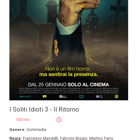
I Soliti Idioti 3 - Il Ritorno
100 min
Genere:
Commedia
Regia:
Francesco Mandelli
,
Fabrizio Biggio
,
Martino Ferro