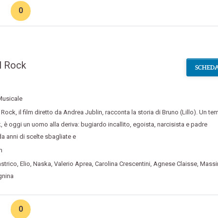
0
l Rock
SCHEDA
Musicale
l Rock
,
il film diretto da Andrea Jublin
,
racconta la storia di Bruno (Lillo). Un t
k
,
è oggi un uomo alla deriva: bugiardo incallito
,
egoista
,
narcisista e padre
da anni di scelte sbagliate e
m
strico
,
Elio
,
Naska
,
Valerio Aprea
,
Carolina Crescentini
,
Agnese Claisse
,
Massi
nina
0