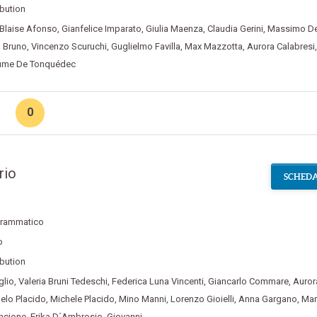
ibution
Blaise Afonso
,
Gianfelice Imparato
,
Giulia Maenza
,
Claudia Gerini
,
Massimo D
 Bruno
,
Vincenzo Scuruchi
,
Guglielmo Favilla
,
Max Mazzotta
,
Aurora Calabresi
,
aume De Tonquédec
0
rio
SCHEDA
rammatico
o
ibution
glio
,
Valeria Bruni Tedeschi
,
Federica Luna Vincenti
,
Giancarlo Commare
,
Auror
elo Placido
,
Michele Placido
,
Mino Manni
,
Lorenzo Gioielli
,
Anna Gargano
,
Mar
ncione
,
Erika D´Ambrosio
,
Giovanni