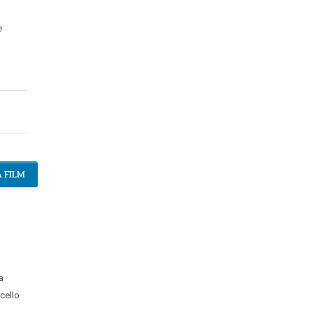
e
 FILM
a
cello