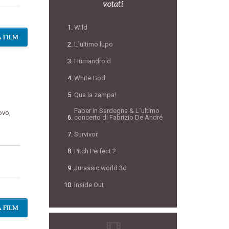
votati
Wild
 FILM
L´ultimo lupo
Humandroid
White God
Qua la zampa!
Faber in Sardegna & L´ultimo
ovo
,
concerto di Fabrizio De André
Survivor
Pitch Perfect 2
Jurassic world 3d
Inside Out
 FILM