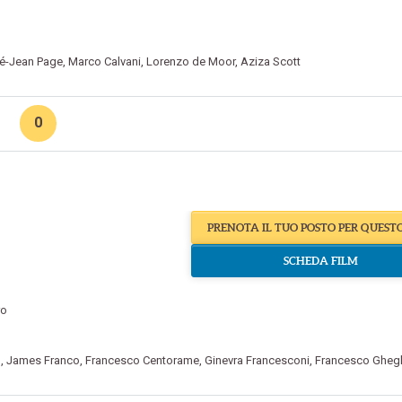
é-Jean Page
,
Marco Calvani
,
Lorenzo de Moor
,
Aziza Scott
0
PRENOTA IL TUO POSTO PER QUEST
SCHEDA FILM
ro
o
,
James Franco
,
Francesco Centorame
,
Ginevra Francesconi
,
Francesco Gheg