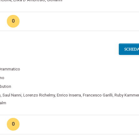
0
SCHEDA
Drammatico
ino
ibution
s
,
Saul Nanni
,
Lorenzo Richelmy
,
Enrico Inserra
,
Francesco Garilli
,
Ruby Kammer
Salm
0