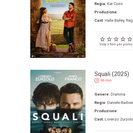
Regia:
Kat Coiro
Produzione:
Cast:
Halle Bailey
,
Reg
Vota il film per primo
Squali (2025)
96 min
Genere:
Dramma
Regia:
Daniele Barbie
Produzione:
Cast:
Lorenzo Zurzol