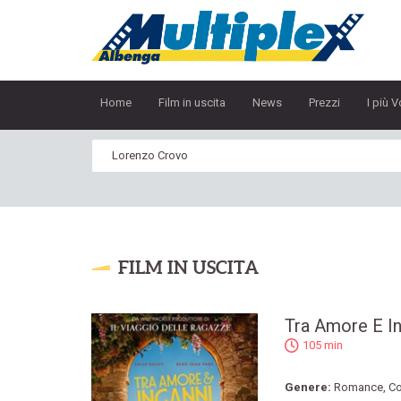
Home
Film in uscita
News
Prezzi
I più V
FILM IN USCITA
Tra Amore E I
105 min
Genere:
Romance
,
C