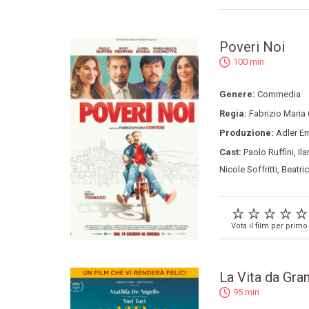
Poveri Noi
100 min
Genere:
Commedia
Regia:
Fabrizio Maria
Produzione:
Adler En
Cast:
Paolo Ruffini
,
Il
Nicole Soffritti
,
Beatri
Vota il film per primo
La Vita da Gra
95 min