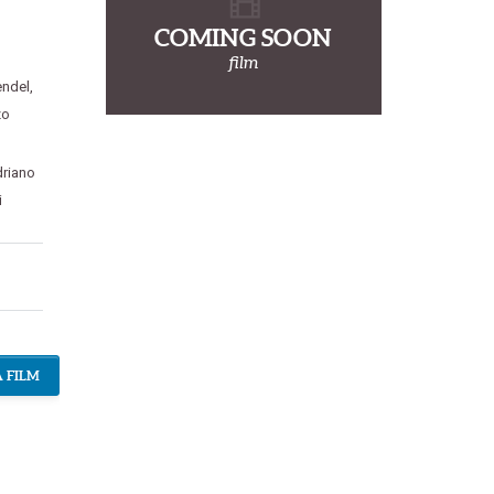
COMING SOON
film
endel
,
zo
riano
i
 FILM