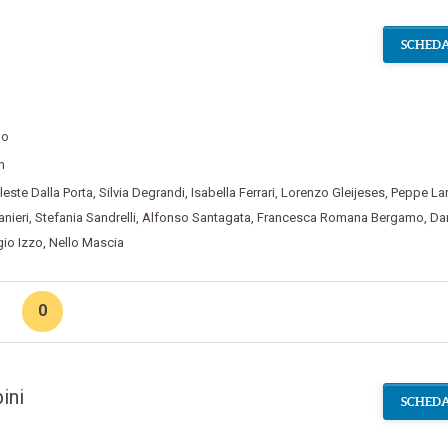
SCHEDA
no
m
leste Dalla Porta
,
Silvia Degrandi
,
Isabella Ferrari
,
Lorenzo Gleijeses
,
Peppe La
anieri
,
Stefania Sandrelli
,
Alfonso Santagata
,
Francesca Romana Bergamo
,
Da
gio Izzo
,
Nello Mascia
0
ini
SCHEDA