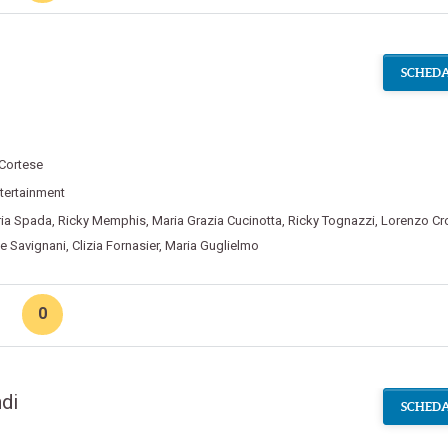
SCHEDA
 Cortese
tertainment
aria Spada
,
Ricky Memphis
,
Maria Grazia Cucinotta
,
Ricky Tognazzi
,
Lorenzo Cr
ce Savignani
,
Clizia Fornasier
,
Maria Guglielmo
0
ndi
SCHEDA