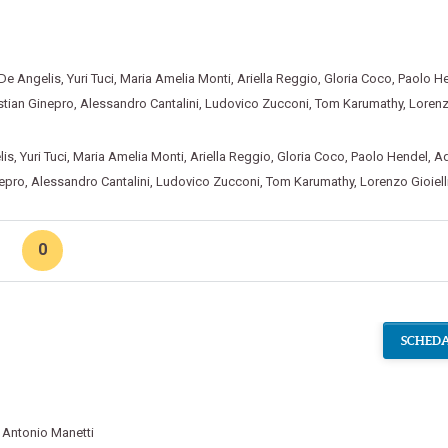
 De Angelis
,
Yuri Tuci
,
Maria Amelia Monti
,
Ariella Reggio
,
Gloria Coco
,
Paolo H
stian Ginepro
,
Alessandro Cantalini
,
Ludovico Zucconi
,
Tom Karumathy
,
Loren
lis
,
Yuri Tuci
,
Maria Amelia Monti
,
Ariella Reggio
,
Gloria Coco
,
Paolo Hendel
,
Ad
nepro
,
Alessandro Cantalini
,
Ludovico Zucconi
,
Tom Karumathy
,
Lorenzo Gioiell
0
SCHEDA
,
Antonio Manetti