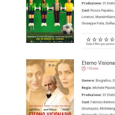
Produzione:
01 Distr
Cast:
Rocco Papaleo
,
Lorenzo
,
Massimiliano
Giuseppe Futia
,
Guill
Vota il film per primo
Eterno Visiona
110 min
Genere:
Biografico
,
D
Regia:
Michele Placid
Produzione:
01 Distr
Cast:
Fabrizio Bentivo
Giovinazzo
,
Michelang
Mazzarella
,
Dajana Ro