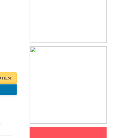
O FILM
hi