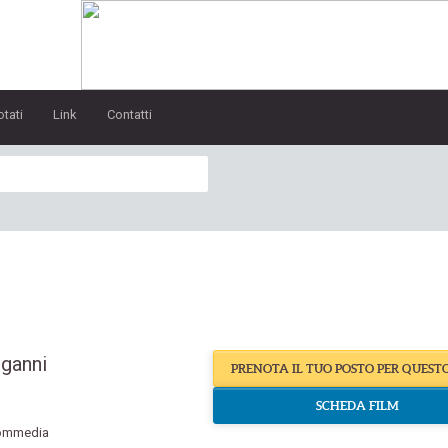
otati
Link
Contatti
nganni
PRENOTA IL TUO POSTO PER QUEST
SCHEDA FILM
ommedia