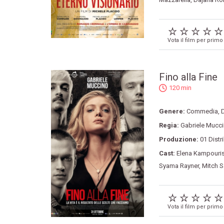
Vota il film per primo
Fino alla Fine
120 min
Genere:
Commedia
,
Regia:
Gabriele Mucc
Produzione:
01 Distr
Cast:
Elena Kampouri
Syama Rayner
,
Mitch 
Vota il film per primo