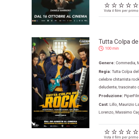
Vota il film per primo
Tutta Colpa de
100 min
Genere:
Commedia
,
Regia:
Tutta Colpa de
celebre chitarrista roc
deludente
,
trascinato 
Produzione:
PiperFil
Cast:
Lillo
,
Maurizio La
Lorenzo
,
Massimo Cag
Vota il film per primo