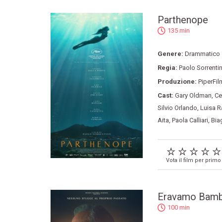
Parthenope
135 min
Genere:
Drammatico
Regia:
Paolo Sorrenti
Produzione:
PiperFil
Cast:
Gary Oldman
,
Ce
Silvio Orlando
,
Luisa R
Aita
,
Paola Calliari
,
Bia
Vota il film per primo
Eravamo Bamb
100 min