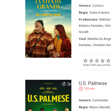
Genere:
Comico
Regia:
Greta Scarano
Produzione:
Matilda
Adriano Pantaleo
,
Chri
Gioielli
Cast:
Matilda De Ange
Pantaleo
,
Christian Gi
Vota il film per primo
U.S. Palmese
120 min
Genere:
Commedia
Regia:
Marco Manetti