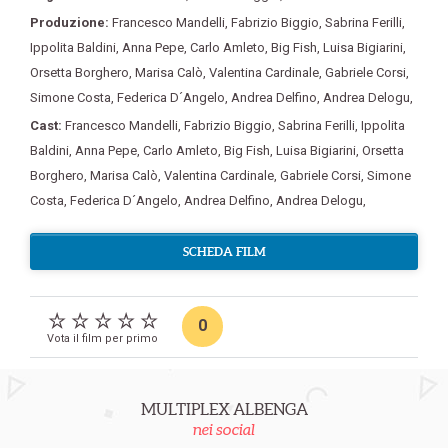
Produzione:
Francesco Mandelli
,
Fabrizio Biggio
,
Sabrina Ferilli
,
Ippolita Baldini
,
Anna Pepe
,
Carlo Amleto
,
Big Fish
,
Luisa Bigiarini
,
Orsetta Borghero
,
Marisa Calò
,
Valentina Cardinale
,
Gabriele Corsi
,
Simone Costa
,
Federica D´Angelo
,
Andrea Delfino
,
Andrea Delogu
,
Cast:
Francesco Mandelli
,
Fabrizio Biggio
,
Sabrina Ferilli
,
Ippolita
Baldini
,
Anna Pepe
,
Carlo Amleto
,
Big Fish
,
Luisa Bigiarini
,
Orsetta
Borghero
,
Marisa Calò
,
Valentina Cardinale
,
Gabriele Corsi
,
Simone
Costa
,
Federica D´Angelo
,
Andrea Delfino
,
Andrea Delogu
,
SCHEDA FILM
0
Vota il film per primo
MULTIPLEX ALBENGA
nei social