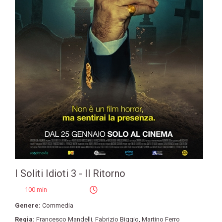
I Soliti Idioti 3 - Il Ritorno
100 min
Genere:
Commedia
Regia:
Francesco Mandelli
,
Fabrizio Biggio
,
Martino Ferro