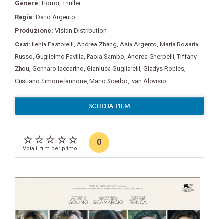
Genere:
Horror
,
Thriller
Regia:
Dario Argento
Produzione:
Vision Distribution
Cast:
Ilenia Pastorelli
,
Andrea Zhang
,
Asia Argento
,
Maria Rosaria
Russo
,
Guglielmo Favilla
,
Paola Sambo
,
Andrea Gherpelli
,
Tiffany
Zhou
,
Gennaro Iaccarino
,
Gianluca Gugliarelli
,
Gladys Robles
,
Cristiano Simone Iannone
,
Mario Scerbo
,
Ivan Alovisio
SCHEDA FILM
0
Vota il film per primo