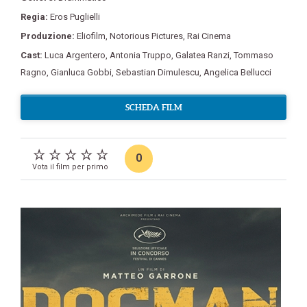
Regia:
Eros Puglielli
Produzione:
Eliofilm
,
Notorious Pictures
,
Rai Cinema
Cast:
Luca Argentero
,
Antonia Truppo
,
Galatea Ranzi
,
Tommaso
Ragno
,
Gianluca Gobbi
,
Sebastian Dimulescu
,
Angelica Bellucci
SCHEDA FILM
0
Vota il film per primo