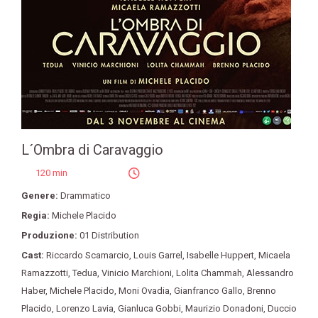
L´Ombra di Caravaggio
120 min
Genere:
Drammatico
Regia:
Michele Placido
Produzione:
01 Distribution
Cast:
Riccardo Scamarcio
,
Louis Garrel
,
Isabelle Huppert
,
Micaela
Ramazzotti
,
Tedua
,
Vinicio Marchioni
,
Lolita Chammah
,
Alessandro
Haber
,
Michele Placido
,
Moni Ovadia
,
Gianfranco Gallo
,
Brenno
Placido
,
Lorenzo Lavia
,
Gianluca Gobbi
,
Maurizio Donadoni
,
Duccio