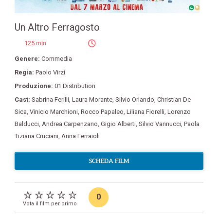
Un Altro Ferragosto
125 min
Genere:
Commedia
Regia:
Paolo Virzì
Produzione:
01 Distribution
Cast:
Sabrina Ferilli
,
Laura Morante
,
Silvio Orlando
,
Christian De
Sica
,
Vinicio Marchioni
,
Rocco Papaleo
,
Liliana Fiorelli
,
Lorenzo
Balducci
,
Andrea Carpenzano
,
Gigio Alberti
,
Silvio Vannucci
,
Paola
Tiziana Cruciani
,
Anna Ferraioli
SCHEDA FILM
0
Vota il film per primo