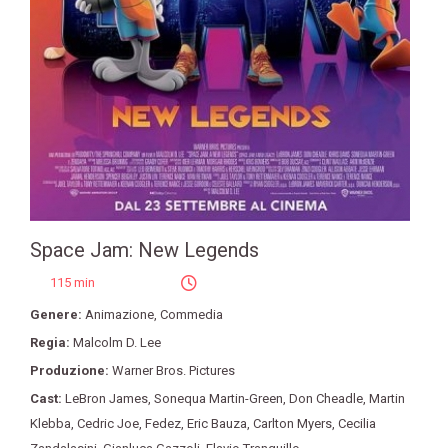
Space Jam: New Legends
115 min
Genere:
Animazione
,
Commedia
Regia:
Malcolm D. Lee
Produzione:
Warner Bros. Pictures
Cast:
LeBron James
,
Sonequa Martin-Green
,
Don Cheadle
,
Martin
Klebba
,
Cedric Joe
,
Fedez
,
Eric Bauza
,
Carlton Myers
,
Cecilia