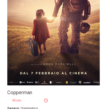
Copperman
95 min
Genere:
Drammatico