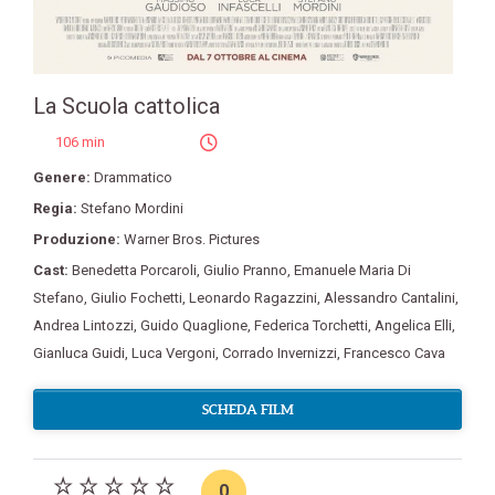
La Scuola cattolica
106 min
Genere:
Drammatico
Regia:
Stefano Mordini
Produzione:
Warner Bros. Pictures
Cast:
Benedetta Porcaroli
,
Giulio Pranno
,
Emanuele Maria Di
Stefano
,
Giulio Fochetti
,
Leonardo Ragazzini
,
Alessandro Cantalini
,
Andrea Lintozzi
,
Guido Quaglione
,
Federica Torchetti
,
Angelica Elli
,
Gianluca Guidi
,
Luca Vergoni
,
Corrado Invernizzi
,
Francesco Cava
SCHEDA FILM
0