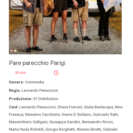
Pare parecchio Parigi
90 min
Genere:
Commedia
Regia:
Leonardo Pieraccioni
Produzione:
01 Distribution
Cast:
Leonardo Pieraccioni
,
Chiara Francini
,
Giulia Bevilacqua
,
Nino
Frassica
,
Massimo Ceccherini
,
Gianni D´Addario
,
Giancarlo Ratti
,
Massimiliano Galligani
,
Giuseppe Gandini
,
Alessandro Riccio
,
Marta Paola Richeldi
,
Giorgio Borghetti
,
Alessio Binetti
,
Gabriele