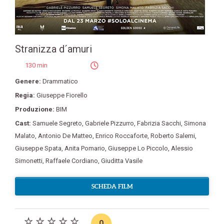
Stranizza d´amuri
130 min
Genere:
Drammatico
Regia:
Giuseppe Fiorello
Produzione:
BIM
Cast:
Samuele Segreto
,
Gabriele Pizzurro
,
Fabrizia Sacchi
,
Simona
Malato
,
Antonio De Matteo
,
Enrico Roccaforte
,
Roberto Salemi
,
Giuseppe Spata
,
Anita Pomario
,
Giuseppe Lo Piccolo
,
Alessio
Simonetti
,
Raffaele Cordiano
,
Giuditta Vasile
SCHEDA FILM
0