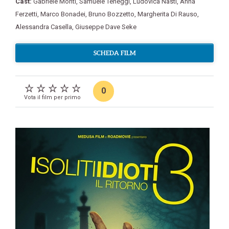
Cast:
Gabriele Monti
,
Samuele Teneggi
,
Ludovica Nasti
,
Anna
Ferzetti
,
Marco Bonadei
,
Bruno Bozzetto
,
Margherita Di Rauso
,
Alessandra Casella
,
Giuseppe Dave Seke
SCHEDA FILM
0
Vota il film per primo