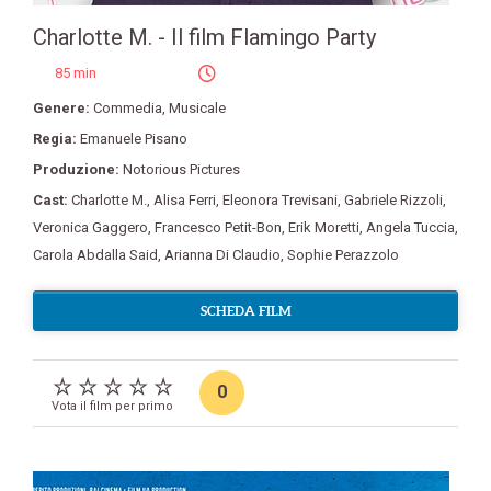
Charlotte M. - Il film Flamingo Party
85 min
Genere:
Commedia
,
Musicale
Regia:
Emanuele Pisano
Produzione:
Notorious Pictures
Cast:
Charlotte M.
,
Alisa Ferri
,
Eleonora Trevisani
,
Gabriele Rizzoli
,
Veronica Gaggero
,
Francesco Petit-Bon
,
Erik Moretti
,
Angela Tuccia
,
Carola Abdalla Said
,
Arianna Di Claudio
,
Sophie Perazzolo
SCHEDA FILM
0
Vota il film per primo