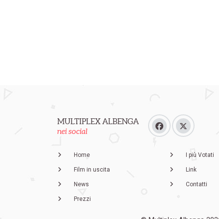
MULTIPLEX ALBENGA
nei social
Home
I più Votati
Film in uscita
Link
News
Contatti
Prezzi