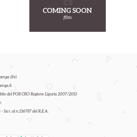
COMING SOON
film
benga (Sv)
enga.it
ambito del POR CRO Regione Liguria 2007/2013
.
- Iscr. al n.136787 del R.E.A.