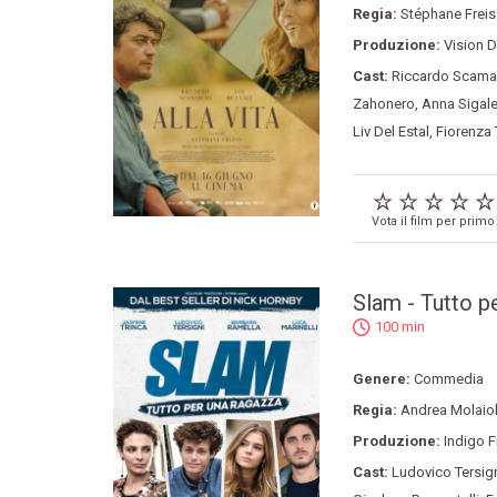
Regia:
Stéphane Freis
Produzione:
Vision D
Cast:
Riccardo Scama
Zahonero
,
Anna Sigale
Liv Del Estal
,
Fiorenza 
Vota il film per primo
Slam - Tutto p
100 min
Genere:
Commedia
Regia:
Andrea Molaiol
Produzione:
Indigo F
Cast:
Ludovico Tersig