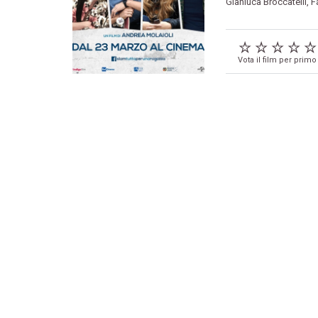
Gianluca Broccatelli
,
F
Vota il film per primo