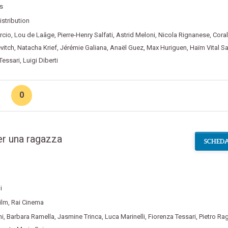
s
istribution
rcio
,
Lou de Laâge
,
Pierre-Henry Salfati
,
Astrid Meloni
,
Nicola Rignanese
,
Coral
vitch
,
Natacha Krief
,
Jérémie Galiana
,
Anaël Guez
,
Max Huriguen
,
Haïm Vital Sa
Tessari
,
Luigi Diberti
0
er una ragazza
SCHEDA
i
ilm
,
Rai Cinema
ni
,
Barbara Ramella
,
Jasmine Trinca
,
Luca Marinelli
,
Fiorenza Tessari
,
Pietro Ra