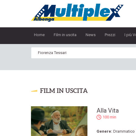
Home
Film in uscita
News
Prezzi
I più V
FILM IN USCITA
Alla Vita
100 min
Genere:
Drammatico