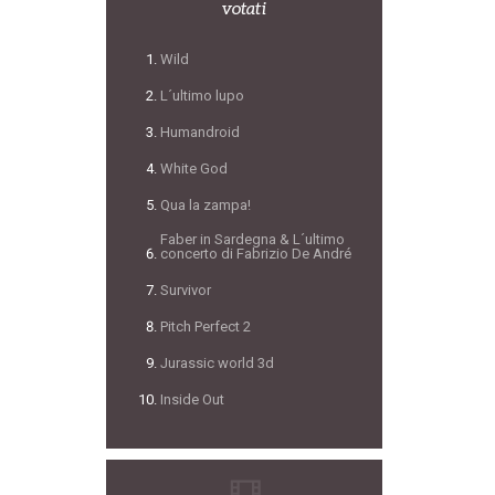
votati
Wild
L´ultimo lupo
Humandroid
White God
Qua la zampa!
Faber in Sardegna & L´ultimo
concerto di Fabrizio De André
Survivor
Pitch Perfect 2
Jurassic world 3d
Inside Out