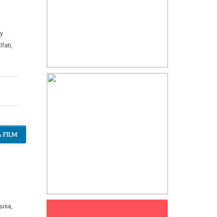
y
lfati
,
 FILM
gusa
,