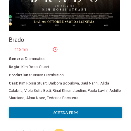
Brado
116 min
Genere:
Drammatico
Regia:
Kim Rossi Stuart
Produzione:
Vision Distribution
Cast:
Kim Rossi Stuart
,
Barbora Bobulova
,
Saul Nanni
,
Alida
Calabria
,
Viola Sofia Betti
,
Rinat Khismatouline
,
Paola Lavini
,
Achille
Marciano
,
Alma Noce
,
Federica Pocaterra
SCHEDA FILM