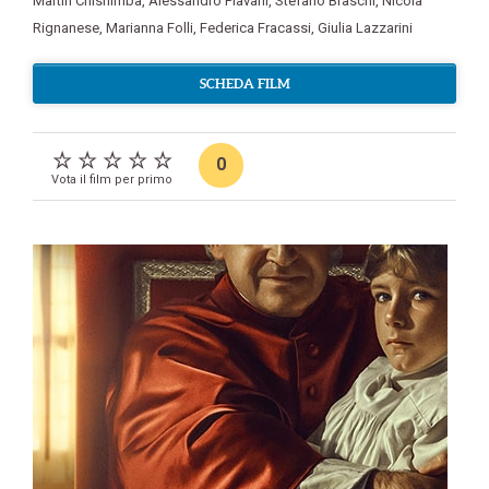
Martin Chishimba
,
Alessandro Piavani
,
Stefano Braschi
,
Nicola
Rignanese
,
Marianna Folli
,
Federica Fracassi
,
Giulia Lazzarini
SCHEDA FILM
0
Vota il film per primo