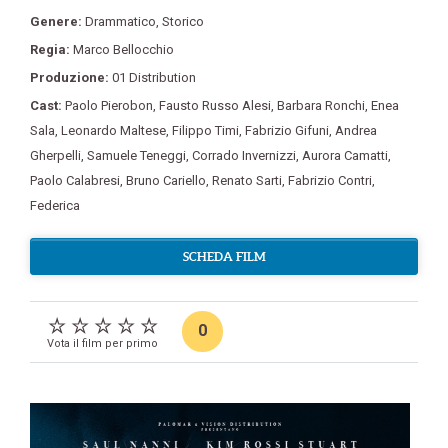
Genere:
Drammatico
,
Storico
Regia:
Marco Bellocchio
Produzione:
01 Distribution
Cast:
Paolo Pierobon
,
Fausto Russo Alesi
,
Barbara Ronchi
,
Enea
Sala
,
Leonardo Maltese
,
Filippo Timi
,
Fabrizio Gifuni
,
Andrea
Gherpelli
,
Samuele Teneggi
,
Corrado Invernizzi
,
Aurora Camatti
,
Paolo Calabresi
,
Bruno Cariello
,
Renato Sarti
,
Fabrizio Contri
,
Federica
SCHEDA FILM
0
Vota il film per primo