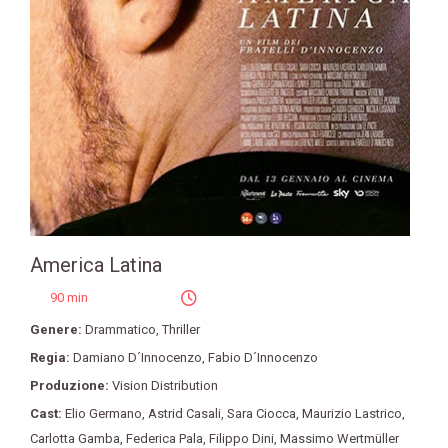
America Latina
90 min
Genere:
Drammatico
,
Thriller
Regia:
Damiano D´Innocenzo
,
Fabio D´Innocenzo
Produzione:
Vision Distribution
Cast:
Elio Germano
,
Astrid Casali
,
Sara Ciocca
,
Maurizio Lastrico
,
Carlotta Gamba
,
Federica Pala
,
Filippo Dini
,
Massimo Wertmüller