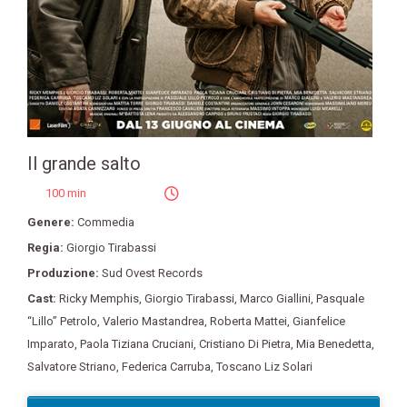
Il grande salto
100 min
Genere:
Commedia
Regia:
Giorgio Tirabassi
Produzione:
Sud Ovest Records
Cast:
Ricky Memphis
,
Giorgio Tirabassi
,
Marco Giallini
,
Pasquale
“Lillo” Petrolo
,
Valerio Mastandrea
,
Roberta Mattei
,
Gianfelice
Imparato
,
Paola Tiziana Cruciani
,
Cristiano Di Pietra
,
Mia Benedetta
,
Salvatore Striano
,
Federica Carruba
,
Toscano Liz Solari