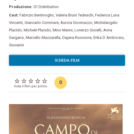
Produzione:
01 Distribution
Cast:
Fabrizio Bentivoglio
,
Valeria Bruni Tedeschi
,
Federica Luna
Vincenti
,
Giancarlo Commare
,
Aurora Giovinazzo
,
Michelangelo
Placido
,
Michele Placido
,
Mino Manni
,
Lorenzo Gioielli
,
Anna
Gargano
,
Marcello Mazzarella
,
Dajana Roncione
,
Erika D´Ambrosio
,
Giovanni
SCHEDA FILM
0
Vota il film per primo