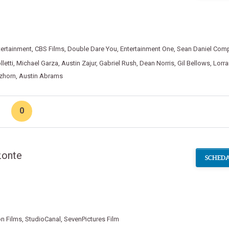
tertainment
,
CBS Films
,
Double Dare You
,
Entertainment One
,
Sean Daniel Com
letti
,
Michael Garza
,
Austin Zajur
,
Gabriel Rush
,
Dean Norris
,
Gil Bellows
,
Lorra
zhorn
,
Austin Abrams
0
zonte
SCHEDA
on Films
,
StudioCanal
,
SevenPictures Film