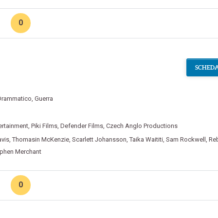
0
SCHEDA
Drammatico
,
Guerra
ertainment
,
Piki Films
,
Defender Films
,
Czech Anglo Productions
avis
,
Thomasin McKenzie
,
Scarlett Johansson
,
Taika Waititi
,
Sam Rockwell
,
Re
phen Merchant
0