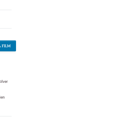
 FILM
ilver
ien