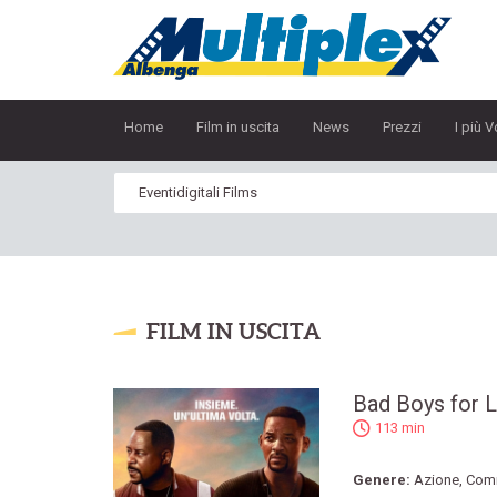
Home
Film in uscita
News
Prezzi
I più V
FILM IN USCITA
Bad Boys for L
113 min
Genere:
Azione
,
Com