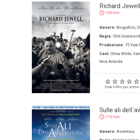
Richard Jewel
130 min
Genere:
Biografico
,
D
Regia:
Clint Eastwood
Produzione:
75 Year 
Cast:
Olivia Wilde
,
Sam
Nina Arianda
Vota il film per primo
Sulle ali dell´
115 min
Genere:
Avventura