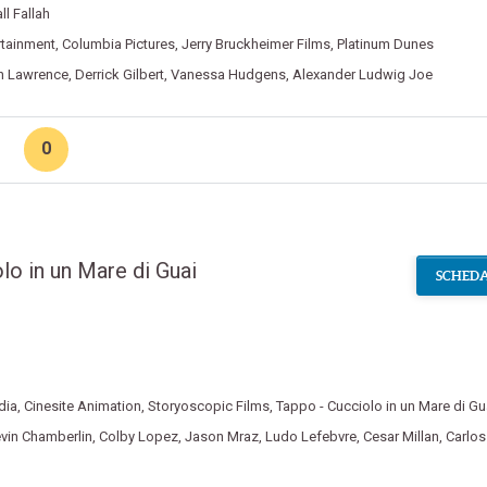
all Fallah
rtainment
,
Columbia Pictures
,
Jerry Bruckheimer Films
,
Platinum Dunes
n Lawrence
,
Derrick Gilbert
,
Vanessa Hudgens
,
Alexander Ludwig Joe
0
lo in un Mare di Guai
SCHEDA
dia
,
Cinesite Animation
,
Storyoscopic Films
,
Tappo - Cucciolo in un Mare di Gu
vin Chamberlin
,
Colby Lopez
,
Jason Mraz
,
Ludo Lefebvre
,
Cesar Millan
,
Carlos