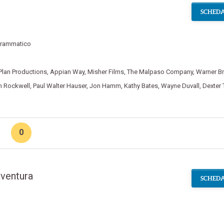
l
SCHEDA
rammatico
Plan Productions
,
Appian Way
,
Misher Films
,
The Malpaso Company
,
Warner Br
 Rockwell
,
Paul Walter Hauser
,
Jon Hamm
,
Kathy Bates
,
Wayne Duvall
,
Dexter T
0
avventura
SCHEDA