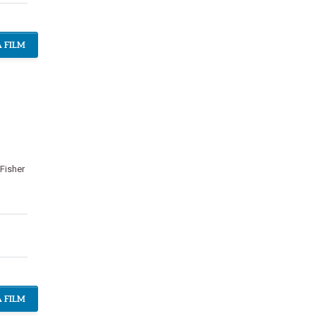
 FILM
Fisher
 FILM