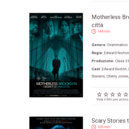
Motherless Broo
città
144 min
Genere:
Drammatico
Regia:
Edward Norton
Produzione:
Class 5 
Cast:
Edward Norton
,
Stevens
,
Cherry Jones
Vota il film per primo
Scary Stories t
105 min