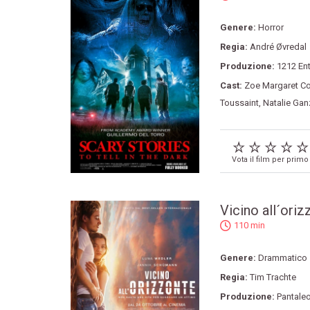
Genere:
Horror
Regia:
André Øvredal
Produzione:
1212 En
Cast:
Zoe Margaret Col
Toussaint
,
Natalie Gan
Vota il film per primo
Vicino all´oriz
110 min
Genere:
Drammatico
Regia:
Tim Trachte
Produzione:
Pantale