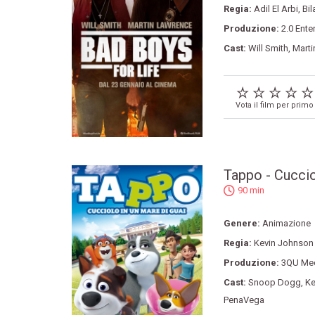
Regia:
Adil El Arbi
,
Bil
Produzione:
2.0 Ente
Cast:
Will Smith
,
Marti
Vota il film per primo
Tappo - Cuccio
90 min
Genere:
Animazione
Regia:
Kevin Johnson
Produzione:
3QU Me
Cast:
Snoop Dogg
,
Ke
PenaVega