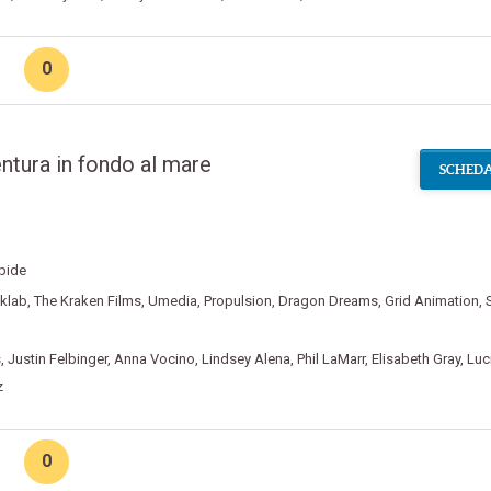
0
ntura in fondo al mare
SCHEDA
rpide
nklab
,
The Kraken Films
,
Umedia
,
Propulsion
,
Dragon Dreams
,
Grid Animation
,
S
s
,
Justin Felbinger
,
Anna Vocino
,
Lindsey Alena
,
Phil LaMarr
,
Elisabeth Gray
,
Luc
z
0