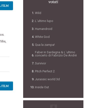
votati
 FILM
Wild
L´ultimo lupo
Humandroid
os.
White God
illis
,
Qua la zampa!
Faber in Sardegna & L´ultimo
concerto di Fabrizio De André
Survivor
Pitch Perfect 2
Jurassic world 3d
 FILM
Inside Out