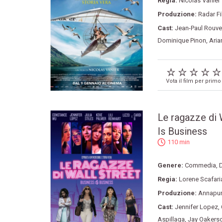
Regia:
Nicolas Vanier
Produzione:
Radar F
Cast:
Jean-Paul Rouve
Dominique Pinon
,
Aria
Vota il film per primo
Le ragazze di 
Is Business
110 min
Genere:
Commedia
,
Regia:
Lorene Scafari
Produzione:
Annapur
Cast:
Jennifer Lopez
,
Aspillaga
,
Jay Oakers