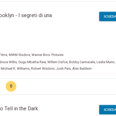
klyn - I segreti di una
SCHEDA
Films
,
MWM Studios
,
Warner Bros. Pictures
Bruce Willis
,
Gugu Mbatha-Raw
,
Willem Dafoe
,
Bobby Cannavale
,
Leslie Mann
,
,
Michael K. Williams
,
Robert Wisdom
,
Josh Pais
,
Alec Baldwin
0
o Tell in the Dark
SCHEDA