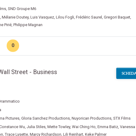
ilms
,
SND Groupe M6
,
Mélanie Doutey
,
Luis Vasquez
,
Lilou Fogli
,
Frédéric Saurel
,
Gregori Baquet
,
ne Pirié
,
Philippe Magnan
0
Wall Street - Business
SCHEDA
Drammatico
a
na Pictures
,
Gloria Sanchez Productions
,
Nuyorican Productions
,
STX Films
Constance Wu
,
Julia Stiles
,
Mette Towley
,
Wai Ching Ho
,
Emma Batiz
,
Vanessa
on
,
Trace Lysette
,
Marcy Richardson
,
Lili Reinhart
,
Keke Palmer