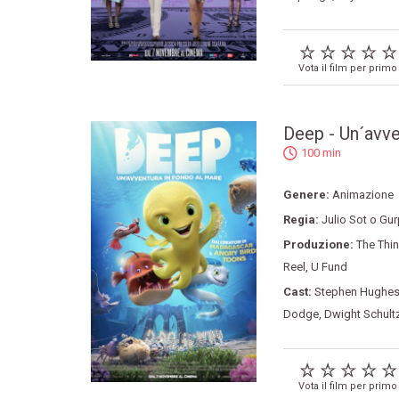
Vota il film per primo
Deep - Un´avve
100 min
Genere:
Animazione
Regia:
Julio Sot o Gu
Produzione:
The Thi
Reel
,
U Fund
Cast:
Stephen Hughe
Dodge
,
Dwight Schult
Vota il film per primo