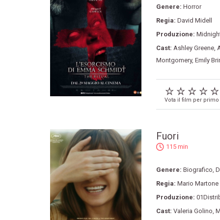
Genere:
Horror
Regia:
David Midell
Produzione:
Midnight
Cast:
Ashley Greene
,
A
Montgomery
,
Emily Br
Vota il film per primo
Fuori
115 min
Genere:
Biografico
,
D
Regia:
Mario Martone
Produzione:
01Distri
Cast:
Valeria Golino
,
M