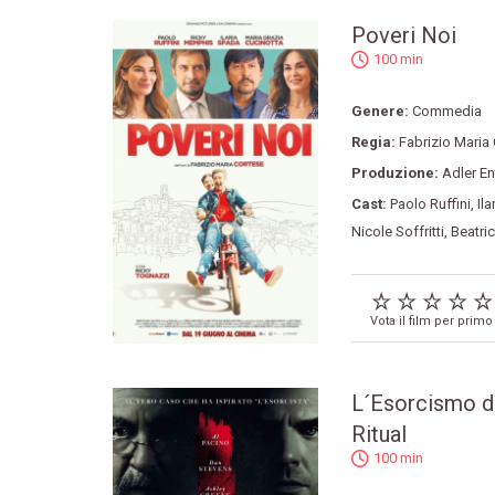
Poveri Noi
100 min
Genere:
Commedia
Regia:
Fabrizio Maria
Produzione:
Adler En
Cast:
Paolo Ruffini
,
Il
Nicole Soffritti
,
Beatri
Vota il film per primo
L´Esorcismo d
Ritual
100 min