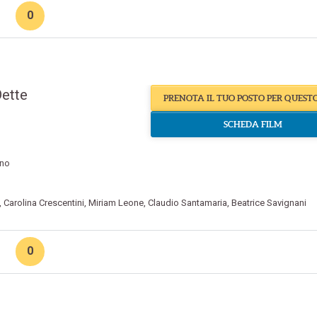
0
ette
PRENOTA IL TUO POSTO PER QUEST
SCHEDA FILM
ino
,
Carolina Crescentini
,
Miriam Leone
,
Claudio Santamaria
,
Beatrice Savignani
0