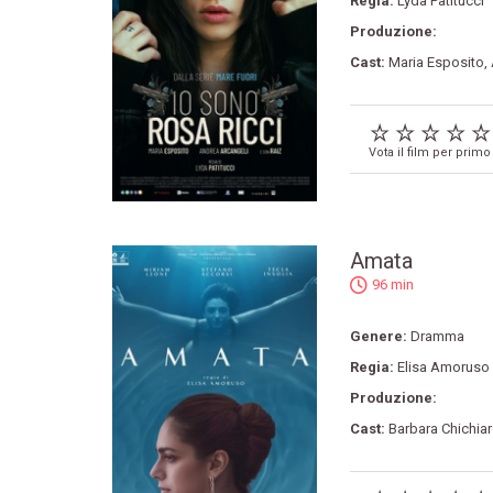
Regia:
Lyda Patitucci
Produzione:
Cast:
Maria Esposito
,
Vota il film per primo
Amata
96 min
Genere:
Dramma
Regia:
Elisa Amoruso
Produzione:
Cast:
Barbara Chichiare