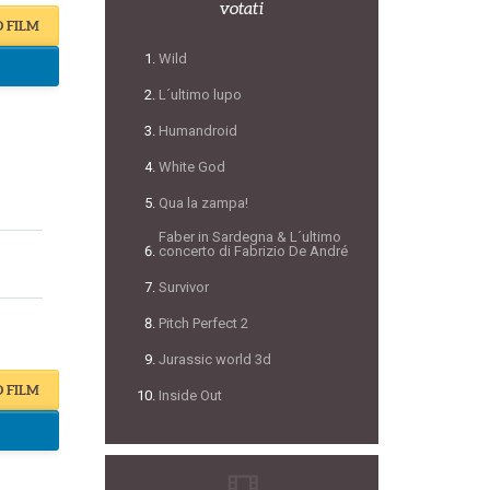
votati
O FILM
Wild
L´ultimo lupo
Humandroid
White God
Qua la zampa!
Faber in Sardegna & L´ultimo
concerto di Fabrizio De André
Survivor
Pitch Perfect 2
Jurassic world 3d
O FILM
Inside Out