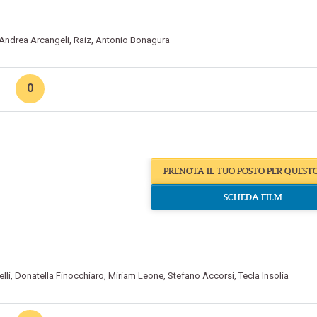
Andrea Arcangeli
,
Raiz
,
Antonio Bonagura
0
PRENOTA IL TUO POSTO PER QUEST
SCHEDA FILM
lli
,
Donatella Finocchiaro
,
Miriam Leone
,
Stefano Accorsi
,
Tecla Insolia