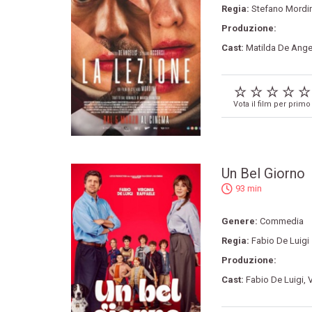
Regia:
Stefano Mordin
Produzione:
Cast:
Matilda De Ange
Vota il film per primo
Un Bel Giorno
93 min
Genere:
Commedia
Regia:
Fabio De Luigi
Produzione:
Cast:
Fabio De Luigi
,
V