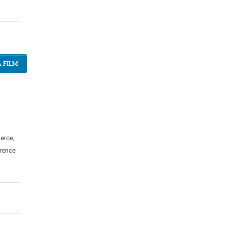
 FILM
ierce
,
rence