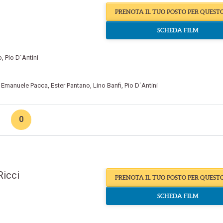
PRENOTA IL TUO POSTO PER QUEST
SCHEDA FILM
o
,
Pio D´Antini
,
Emanuele Pacca
,
Ester Pantano
,
Lino Banfi
,
Pio D´Antini
0
Ricci
PRENOTA IL TUO POSTO PER QUEST
SCHEDA FILM