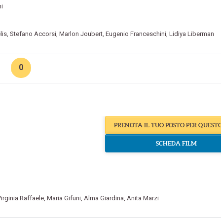
i
lis
,
Stefano Accorsi
,
Marlon Joubert
,
Eugenio Franceschini
,
Lidiya Liberman
0
PRENOTA IL TUO POSTO PER QUEST
SCHEDA FILM
irginia Raffaele
,
Maria Gifuni
,
Alma Giardina
,
Anita Marzi