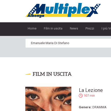
Home
Film in uscita
News
Prezzi
I più V
FILM IN USCITA
La Lezione
107 min
Genere:
DRAMMA