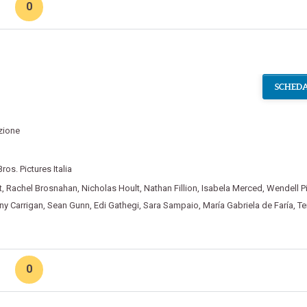
0
SCHEDA
zione
ros. Pictures Italia
t
,
Rachel Brosnahan
,
Nicholas Hoult
,
Nathan Fillion
,
Isabela Merced
,
Wendell P
ny Carrigan
,
Sean Gunn
,
Edi Gathegi
,
Sara Sampaio
,
María Gabriela de Faría
,
Te
0