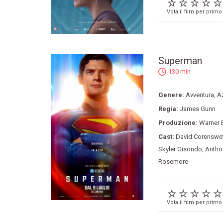
Vota il film per primo
Superman
130 min
Genere:
Avventura
,
A
Regia:
James Gunn
Produzione:
Warner B
Cast:
David Corenswe
Skyler Gisondo
,
Antho
Rosemore
Vota il film per primo