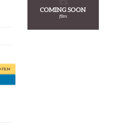
COMING SOON
film
O FILM