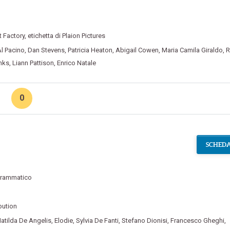
 Factory
,
etichetta di Plaion Pictures
l Pacino
,
Dan Stevens
,
Patricia Heaton
,
Abigail Cowen
,
Maria Camila Giraldo
,
R
inks
,
Liann Pattison
,
Enrico Natale
0
SCHEDA
rammatico
bution
atilda De Angelis
,
Elodie
,
Sylvia De Fanti
,
Stefano Dionisi
,
Francesco Gheghi
,