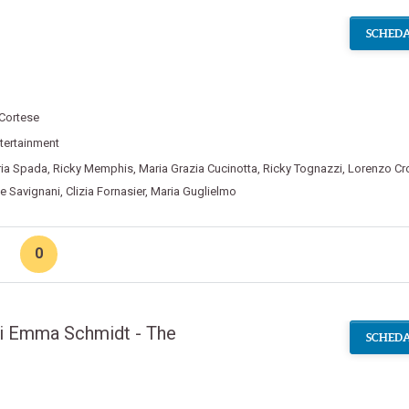
SCHEDA
 Cortese
tertainment
aria Spada
,
Ricky Memphis
,
Maria Grazia Cucinotta
,
Ricky Tognazzi
,
Lorenzo Cr
ce Savignani
,
Clizia Fornasier
,
Maria Guglielmo
0
i Emma Schmidt - The
SCHEDA