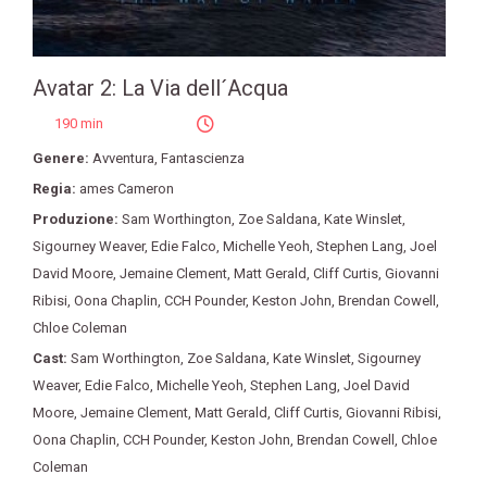
Avatar 2: La Via dell´Acqua
190 min
Genere:
Avventura
,
Fantascienza
Regia:
ames Cameron
Produzione:
Sam Worthington
,
Zoe Saldana
,
Kate Winslet
,
Sigourney Weaver
,
Edie Falco
,
Michelle Yeoh
,
Stephen Lang
,
Joel
David Moore
,
Jemaine Clement
,
Matt Gerald
,
Cliff Curtis
,
Giovanni
Ribisi
,
Oona Chaplin
,
CCH Pounder
,
Keston John
,
Brendan Cowell
,
Chloe Coleman
Cast:
Sam Worthington
,
Zoe Saldana
,
Kate Winslet
,
Sigourney
Weaver
,
Edie Falco
,
Michelle Yeoh
,
Stephen Lang
,
Joel David
Moore
,
Jemaine Clement
,
Matt Gerald
,
Cliff Curtis
,
Giovanni Ribisi
,
Oona Chaplin
,
CCH Pounder
,
Keston John
,
Brendan Cowell
,
Chloe
Coleman