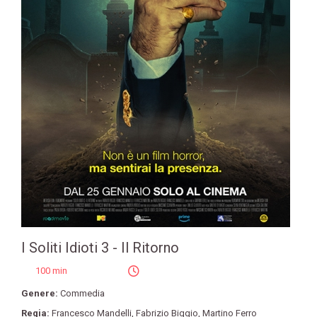
I Soliti Idioti 3 - Il Ritorno
100 min
Genere:
Commedia
Regia:
Francesco Mandelli
,
Fabrizio Biggio
,
Martino Ferro