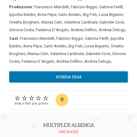
Produzione:
Francesco Mandelli
,
Fabrizio Biggio
,
Sabrina Ferilli
,
Ippolita Baldini
,
Anna Pepe
,
Carlo Amleto
,
Big Fish
,
Luisa Bigiarini
,
Orsetta Borghero
,
Marisa Calò
,
Valentina Cardinale
,
Gabriele Corsi
,
Simone Costa
,
Federica D´Angelo
,
Andrea Delfino
,
Andrea Delogu
,
Cast:
Francesco Mandelli
,
Fabrizio Biggio
,
Sabrina Ferilli
,
Ippolita
Baldini
,
Anna Pepe
,
Carlo Amleto
,
Big Fish
,
Luisa Bigiarini
,
Orsetta
Borghero
,
Marisa Calò
,
Valentina Cardinale
,
Gabriele Corsi
,
Simone
Costa
,
Federica D´Angelo
,
Andrea Delfino
,
Andrea Delogu
,
SCHEDA FILM
0
Vota il film per primo
MULTIPLEX ALBENGA
nei social