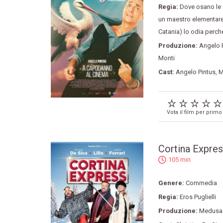
Regia:
Dove osano le
un maestro elementare.
Catania) lo odia perché
Produzione:
Angelo 
Monti
Cast:
Angelo Pintus
,
M
Vota il film per primo
Cortina Expre
105 min
Genere:
Commedia
Regia:
Eros Puglielli
Produzione:
Medusa 