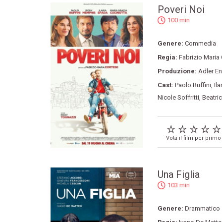
Poveri Noi
100 min
Genere:
Commedia
Regia:
Fabrizio Maria
Produzione:
Adler En
Cast:
Paolo Ruffini
,
Il
Nicole Soffritti
,
Beatri
Vota il film per primo
Una Figlia
103 min
Genere:
Drammatico