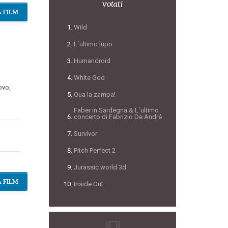
votati
 FILM
Wild
L´ultimo lupo
Humandroid
White God
ovo
,
Qua la zampa!
Faber in Sardegna & L´ultimo
concerto di Fabrizio De André
Survivor
Pitch Perfect 2
Jurassic world 3d
 FILM
Inside Out