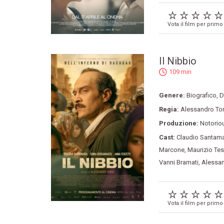
Vota il film per primo
Il Nibbio
109 min
Genere:
Biografico
,
D
Regia:
Alessandro To
Produzione:
Notoriou
Cast:
Claudio Santama
Marcone
,
Maurizio Tes
Vanni Bramati
,
Alessan
Vota il film per primo