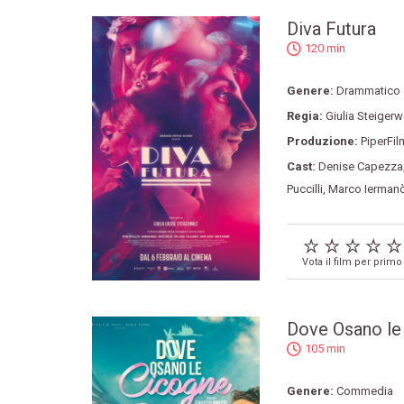
Diva Futura
120 min
Genere:
Drammatico
Regia:
Giulia Steigerw
Produzione:
PiperFil
Cast:
Denise Capezza
Puccilli
,
Marco Ierman
Vota il film per primo
Dove Osano le
105 min
Genere:
Commedia