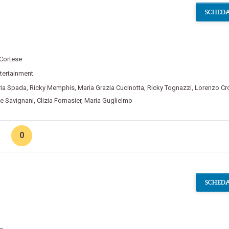
SCHEDA
 Cortese
tertainment
aria Spada
,
Ricky Memphis
,
Maria Grazia Cucinotta
,
Ricky Tognazzi
,
Lorenzo Cr
ce Savignani
,
Clizia Fornasier
,
Maria Guglielmo
0
SCHEDA