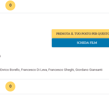
0
PRENOTA IL TUO POSTO PER QUEST
SCHEDA FILM
i
,
Enrico Borello
,
Francesco Di Leva
,
Francesco Gheghi
,
Giordano Giansanti
0