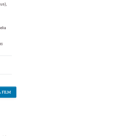
tus)
,
elia
ti
 FILM