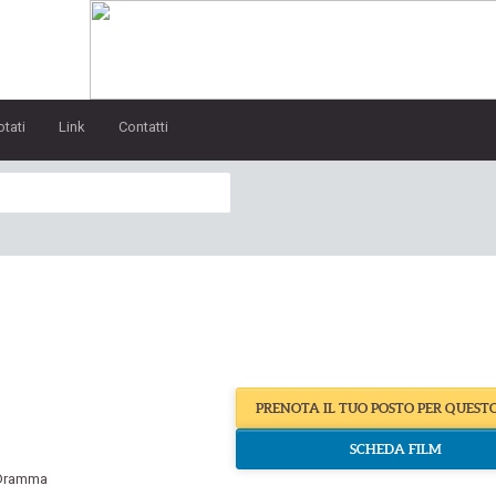
otati
Link
Contatti
e
PRENOTA IL TUO POSTO PER QUEST
SCHEDA FILM
Dramma