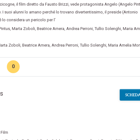
 cicogne
,
il film diretto da Fausto Brizzi
,
vede protagonista Angelo (Angelo Pin
 I suoi alunni lo amano perché lo trovano divertentissimo
,
il preside (Antonio
 lo considera un pericolo per l’
Pintus
,
Marta Zoboli
,
Beatrice Arnera
,
Andrea Perroni
,
Tullio Solenghi
,
Maria Am
arta Zoboli
,
Beatrice Arnera
,
Andrea Perroni
,
Tullio Solenghi
,
Maria Amelia Mon
0
ss
SCHEDA
Film