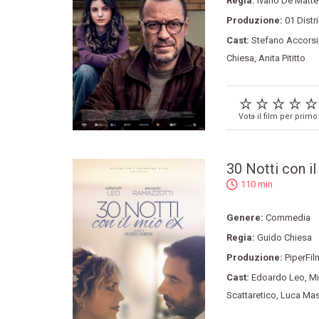
Regia:
Ivano De Matt
Produzione:
01 Distr
Cast:
Stefano Accorsi
Chiesa
,
Anita Pititto
Vota il film per primo
30 Notti con i
110 min
Genere:
Commedia
Regia:
Guido Chiesa
Produzione:
PiperFil
Cast:
Edoardo Leo
,
Mi
Scattaretico
,
Luca Ma