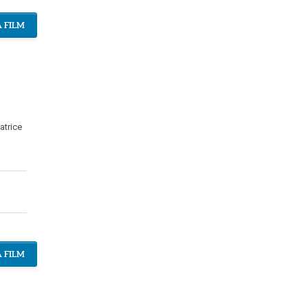
 FILM
atrice
 FILM