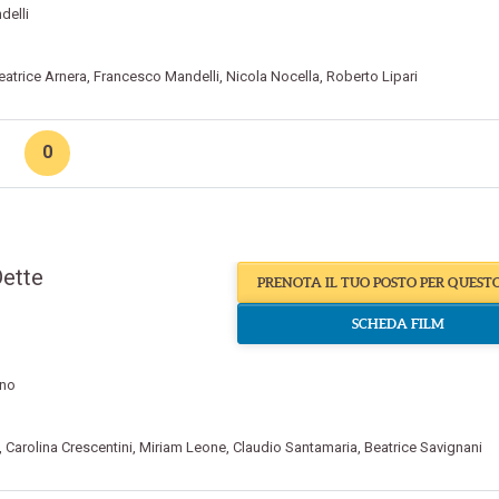
delli
eatrice Arnera
,
Francesco Mandelli
,
Nicola Nocella
,
Roberto Lipari
0
ette
PRENOTA IL TUO POSTO PER QUEST
SCHEDA FILM
ino
,
Carolina Crescentini
,
Miriam Leone
,
Claudio Santamaria
,
Beatrice Savignani