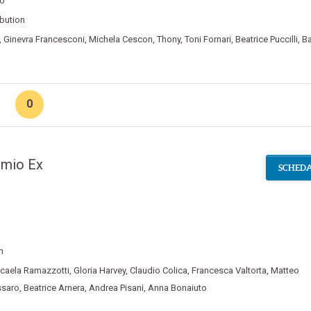
eo
ibution
,
Ginevra Francesconi
,
Michela Cescon
,
Thony
,
Toni Fornari
,
Beatrice Puccilli
,
Ba
0
l mio Ex
SCHEDA
m
caela Ramazzotti
,
Gloria Harvey
,
Claudio Colica
,
Francesca Valtorta
,
Matteo
ssaro
,
Beatrice Arnera
,
Andrea Pisani
,
Anna Bonaiuto