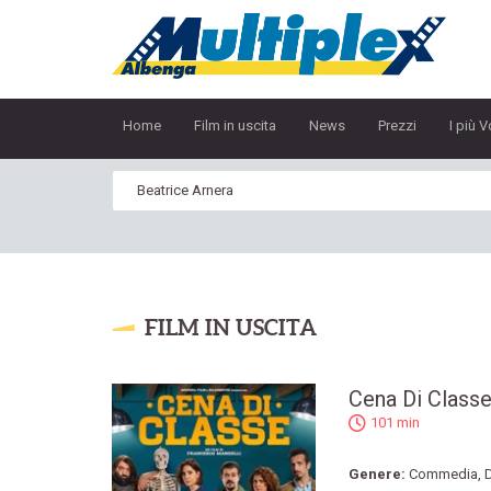
Home
Film in uscita
News
Prezzi
I più V
FILM IN USCITA
Cena Di Class
101 min
Genere:
Commedia
,