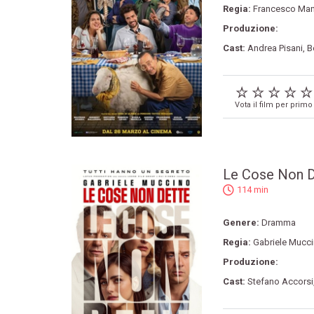
Regia:
Francesco Man
Produzione:
Cast:
Andrea Pisani
,
B
Vota il film per primo
Le Cose Non D
114 min
Genere:
Dramma
Regia:
Gabriele Mucc
Produzione:
Cast:
Stefano Accorsi