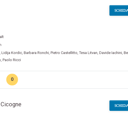
SCHEDA
alt
m
,
Lidija Kordic
,
Barbara Ronchi
,
Pietro Castellitto
,
Tesa Litvan
,
Davide Iachini
,
Be
ò
,
Paolo Ricci
0
 Cicogne
SCHEDA