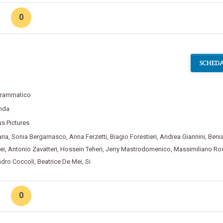
0
SCHEDA
rammatico
nda
s Pictures
ria
,
Sonia Bergamasco
,
Anna Ferzetti
,
Biagio Forestieri
,
Andrea Giannini
,
Beni
ei
,
Antonio Zavatteri
,
Hossein Teheri
,
Jerry Mastrodomenico
,
Massimiliano Ro
dro Coccoli
,
Beatrice De Mei
,
Si
0