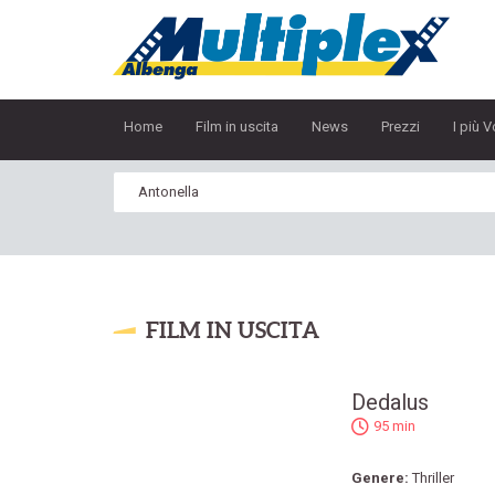
Home
Film in uscita
News
Prezzi
I più V
FILM IN USCITA
Dedalus
95 min
Genere:
Thriller