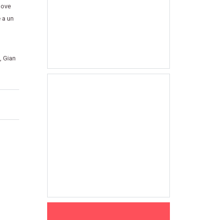
dove
 a un
,
Gian