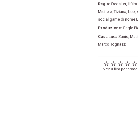
Regia:
Dedalus
,
il fil
Michele
,
Tiziana
,
Leo
,
social game di nome D
Produzione:
Eagle Pi
Cast:
Luca Zunic
,
Mati
Marco Tognazzi
Vota il film per primo