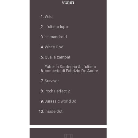
votati
Wild
L´ultimo lupo
Humandroid
White God
Qua la zampa!
Faber in Sardegna & L´ultimo
concerto di Fabrizio De André
Survivor
Pitch Perfect 2
Jurassic world 3d
Inside Out