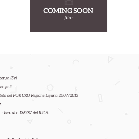
COMING SOON
film
benga (Sv)
enga.it
ambito del POR CRO Regione Liguria 2007/2013
.
- Iscr. al n.136787 del R.E.A.