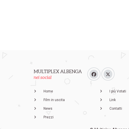
MULTIPLEX ALBENGA
nei social
Home
I più Votati
Film in uscita
Link
News
Contatti
Prezzi