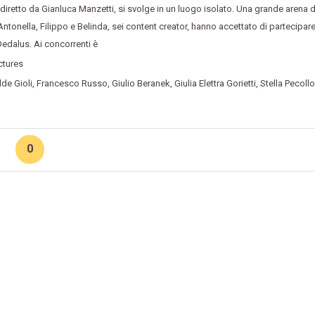
m diretto da Gianluca Manzetti
,
si svolge in un luogo isolato. Una grande arena 
Antonella
,
Filippo e Belinda
,
sei content creator
,
hanno accettato di partecipare
edalus. Ai concorrenti è
ctures
lde Gioli
,
Francesco Russo
,
Giulio Beranek
,
Giulia Elettra Gorietti
,
Stella Pecollo
0