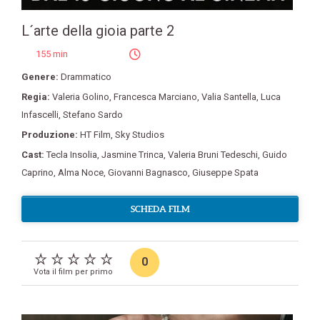
L´arte della gioia parte 2
155 min
Genere:
Drammatico
Regia:
Valeria Golino
,
Francesca Marciano
,
Valia Santella
,
Luca
Infascelli
,
Stefano Sardo
Produzione:
HT Film
,
Sky Studios
Cast:
Tecla Insolia
,
Jasmine Trinca
,
Valeria Bruni Tedeschi
,
Guido
Caprino
,
Alma Noce
,
Giovanni Bagnasco
,
Giuseppe Spata
SCHEDA FILM
0
Vota il film per primo