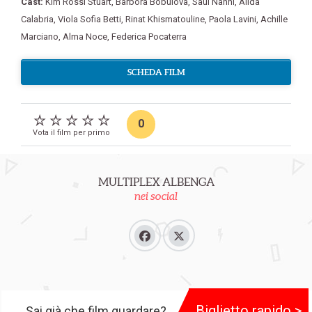
Cast:
Kim Rossi Stuart
,
Barbora Bobulova
,
Saul Nanni
,
Alida
Calabria
,
Viola Sofia Betti
,
Rinat Khismatouline
,
Paola Lavini
,
Achille
Marciano
,
Alma Noce
,
Federica Pocaterra
SCHEDA FILM
0
Vota il film per primo
MULTIPLEX ALBENGA
nei social
Biglietto rapido >
Sai già che film guardare?