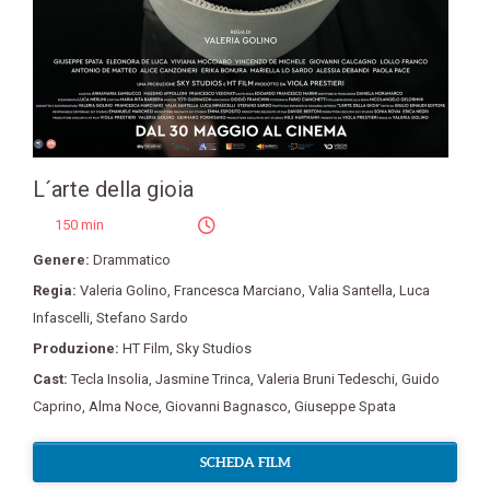
L´arte della gioia
150 min
Genere:
Drammatico
Regia:
Valeria Golino
,
Francesca Marciano
,
Valia Santella
,
Luca
Infascelli
,
Stefano Sardo
Produzione:
HT Film
,
Sky Studios
Cast:
Tecla Insolia
,
Jasmine Trinca
,
Valeria Bruni Tedeschi
,
Guido
Caprino
,
Alma Noce
,
Giovanni Bagnasco
,
Giuseppe Spata
SCHEDA FILM